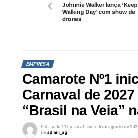
Johnnie Walker lança ‘Keep
Walking Day’ com show de
drones
EMPRESA
Camarote Nº1 inic
Carnaval de 2027
“Brasil na Veia” 
Publicado
11 horas atrás
em
6 de agosto de 202
De
admin_ag