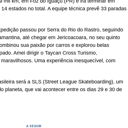
e 9 mil km, em Foz do Iguaçu (PR) e irá terminar em
14 estados no total. A equipe técnica prevê 33 paradas
xpedição passou por Serra do Rio do Rastro, seguindo
mantina, até chegar em Jericoacoara, no seu quinto
combinou sua paixão por carros e explorou belas
cipado. Amei dirigir o Taycan Cross Turismo,
 maravilhosos. Uma experiência inesquecível, com
sileira será a SLS (Street League Skateboarding), um
 planeta, que vai acontecer entre os dias 29 e 30 de
A SEGUIR