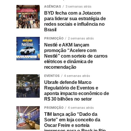
AGÊNCIAS
3 semanas atrás
BYD fecha com a Jotacom
para liderar sua estratégia de
redes sociais e influência no
Brasil
PROMOÇÃO
2 semanas atrás
Nestlé e AKM lançam
promoção “Acelere com
Nestlé” com sorteio de carros
elétricos e dinâmica de
recomendação
EVENTOS
4 semanas atrás
Ubrafe defende Marco
Regulatório de Eventos e
aponta impacto econômico de
R$ 30 bilhões no setor
PROMOÇÃO
4 semanas atrás
TIM lança ação “Dado da
Sorte” em loja conceito da
Oscar Freire e sorteia
ingressos para o Rock in Rio