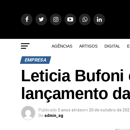
AGÊNCIAS
ARTIGOS
DIGITAL
E
EMPRESA
Leticia Bufoni 
lançamento da
Publicado
5 anos atrás
em
20 de outubro de 202
De
admin_ag