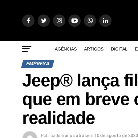
AGÊNCIAS
ARTIGOS
DIGITAL
E
EMPRESA
Jeep® lança f
que em breve o
realidade
Publicado
6 anos atrás
em
10 de agosto de 2020