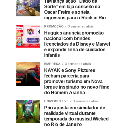
TIM lança ação “Dado da
Sorte” em loja conceito da
Oscar Freire e sorteia
ingressos para o Rock in Rio
PROMOÇÃO
3 semanas atrás
Huggies anuncia promoção
nacional com brindes
licenciados da Disney e Marvel
e expande linha de cuidados
infantis
EMPRESA
3 semanas atrás
KAYAK e Sony Pictures
fecham parceria para
promover turismo em Nova
Iorque inspirado no novo filme
do Homem-Aranha
UNIVERSO LIVE
3 semanas atrás
Prio aposta em simulador de
realidade virtual durante
temporada do musical Wicked
no Rio de Janeiro