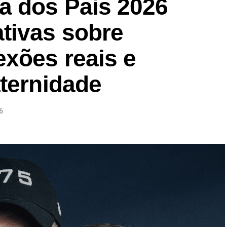
a dos Pais 2026
tivas sobre
exões reais e
aternidade
6