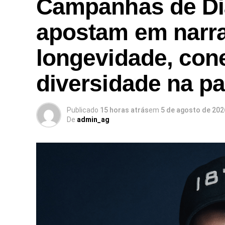
Campanhas de Di
apostam em narra
longevidade, con
diversidade na p
Publicado
15 horas atrás
em
5 de agosto de 202
De
admin_ag