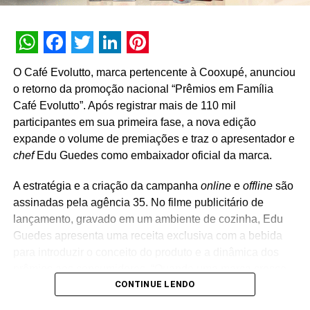
WhatsApp
Facebook
Twitter
LinkedIn
Pinterest
O Café Evolutto, marca pertencente à Cooxupé, anunciou
o retorno da promoção nacional “Prêmios em Família
Café Evolutto”. Após registrar mais de 110 mil
participantes em sua primeira fase, a nova edição
expande o volume de premiações e traz o apresentador e
chef
Edu Guedes como embaixador oficial da marca.
A estratégia e a criação da campanha
online
e
offline
são
assinadas pela agência 35. No filme publicitário de
lançamento, gravado em um ambiente de cozinha, Edu
Guedes apresenta uma receita exclusiva com a bebida
para introduzir o conceito do produto e a dinâmica dos
prêmios aos consumidores. “Quando uma marca cresce
CONTINUE LENDO
de forma consistente, a comunicação também precisa
evoluir. A segunda edição da Promoção Prêmios em