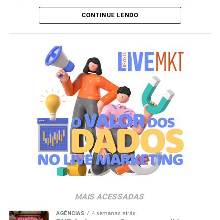
conforme a categoria do participante no programa de
CONTINUE LENDO
relacionamento.
A apuração dos contemplados será realizada no dia 10
de setembro de 2026. Após a divulgação do resultado
oficial, os vencedores terão até o dia 16 de setembro para
realizar a retirada presencial dos ingressos e brindes no
espaço Villa Atende, localizado no piso G1 do shopping.
“O SP Open é um torneio muito relevante para a cidade e
para essa região. Como estamos no evento de forma tão
profunda, nada mais justo do que proporcionar essa
experiência para alguns dos nossos clientes fiéis”,
destaca Aline Ivanov, gerente de marketing do Shopping
Villa Lobos.
Para ingressar no programa e participar do sorteio, os
consumidores devem baixar o aplicativo oficial do
MAIS ACESSADAS
Shopping Villa Lobos, efetuar o cadastro e enviar
comprovantes fiscais de qualquer valor. O regulamento
AGÊNCIAS
4 semanas atrás