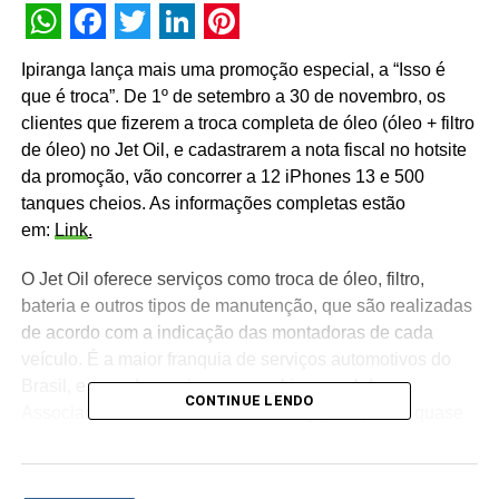
WhatsApp
Facebook
Twitter
LinkedIn
Pinterest
Ipiranga lança mais uma promoção especial, a “Isso é
que é troca”. De 1º de setembro a 30 de novembro, os
clientes que fizerem a troca completa de óleo (óleo + filtro
de óleo) no Jet Oil, e cadastrarem a nota fiscal no hotsite
da promoção, vão concorrer a 12 iPhones 13 e 500
tanques cheios. As informações completas estão
em:
Link
.
O Jet Oil oferece serviços como troca de óleo, filtro,
bateria e outros tipos de manutenção, que são realizadas
de acordo com a indicação das montadoras de cada
veículo. É a maior franquia de serviços automotivos do
Brasil, e uma das maiores no ranking geral da
CONTINUE LENDO
Associação Brasileira de Franchising (ABF), com quase
1.500 unidades.
TÓPICOS RELACIONADOS:
DESTAQUE