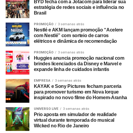
BYD fecha com a Jotacom para liderar sua
completo está disponível no site do empreendimento.
estratégia de redes sociais e influência no
Brasil
PROMOÇÃO
3 semanas atrás
Nestlé e AKM lançam promoção “Acelere
com Nestlé” com sorteio de carros
elétricos e dinâmica de recomendação
PROMOÇÃO
3 semanas atrás
Huggies anuncia promoção nacional com
brindes licenciados da Disney e Marvel e
expande linha de cuidados infantis
EMPRESA
3 semanas atrás
KAYAK e Sony Pictures fecham parceria
para promover turismo em Nova Iorque
inspirado no novo filme do Homem-Aranha
UNIVERSO LIVE
3 semanas atrás
Prio aposta em simulador de realidade
virtual durante temporada do musical
Wicked no Rio de Janeiro