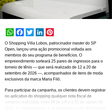
marca em todo o território nacional. Para concorrer aos
prêmios, os consumidores devem cadastrar os
comprovantes fiscais pelo site oficial ou via WhatsApp.
São mais de mil contemplações instantâneas diretas
reveladas no momento do cadastro do produto, além da
distribuição de R$ 10 mil toda semana e o sorteio final de
WhatsApp
Facebook
Twitter
LinkedIn
Pinterest
três automóveis elétricos. “Queríamos que a promoção
O Shopping Villa Lobos, patrocinador
master
do SP
fosse muito mais do que um incentivo de compra. Ela
Open, lançou uma ação promocional voltada aos
precisava reforçar os atributos da marca, gerar conversa e
membros do seu programa de benefícios. O
manter o Café Evolutto presente na rotina das pessoas. A
empreendimento sorteará 25 pares de ingressos para o
combinação entre mecânica simples, premiações
torneio de tênis — que será realizado de 12 a 20 de
atrativas, comunicação integrada e a chegada do Edu
setembro de 2026 —, acompanhados de itens de moda
Guedes nos permite manter a marca presente na rotina
exclusivos da marca Maria Filó.
do consumidor durante todo o período da campanha”,
conclui Hugo Furlan, coordenador de marketing da
Para participar da campanha, os clientes devem registrar
Cooxupé.
no aplicativo do shopping qualquer nota fiscal de
compras realizadas entre 28 de julho e 31 de agosto de
2026. As oportunidades e as premiações são distribuídas