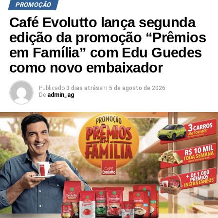
PROMOÇÃO
A SEGUIR
Café Evolutto lança segunda
“Promoção Casa Campeã Disensa” sorteia mais
edição da promoção “Prêmios
de R＄ 68 mil em prêmios
em Família” com Edu Guedes
NÃO PERCA
Assaí lança campanha promocional de
como novo embaixador
aniversário
Publicado
3 dias atrás
em
5 de agosto de 2026
De
admin_ag