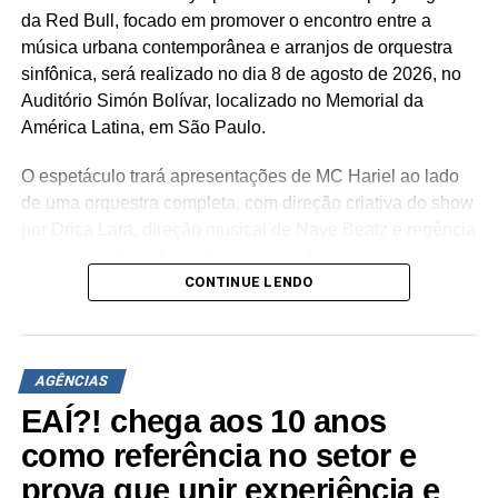
da Red Bull, focado em promover o encontro entre a
NÃO PERCA
Projeto traz tendências para a promoção de
música urbana contemporânea e arranjos de orquestra
grandes shows
sinfônica, será realizado no dia 8 de agosto de 2026, no
Auditório Simón Bolívar, localizado no Memorial da
América Latina, em São Paulo.
O espetáculo trará apresentações de MC Hariel ao lado
de uma orquestra completa, com direção criativa do show
por Drica Lara, direção musical de Nave Beatz e regência
do maestro Xuxa Levy. A proposta adapta sucessos da
CONTINUE LENDO
trajetória do artista paulista para arranjos orquestrais
inéditos.
A estrutura concebida pela agência abrange a criação de
AGÊNCIAS
um palco desenhado especialmente para a ocasião por
Drica Lara, sistema de iluminação cênica, sonorização de
EAÍ?! chega aos 10 anos
alta fidelidade e painéis de LED direcionados ao
como referência no setor e
alinhamento audiovisual. A narrativa imersiva estende a
prova que unir experiência e
experiência do público desde a recepção no espaço até o