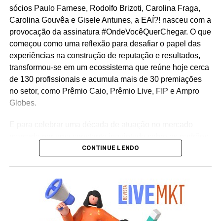
sócios Paulo Farnese, Rodolfo Brizoti, Carolina Fraga,
Carolina Gouvêa e Gisele Antunes, a EAÍ?! nasceu com a
provocação da assinatura #OndeVocêQuerChegar. O que
começou como uma reflexão para desafiar o papel das
experiências na construção de reputação e resultados,
transformou-se em um ecossistema que reúne hoje cerca
de 130 profissionais e acumula mais de 30 premiações
no setor, como Prêmio Caio, Prêmio Live, FIP e Ampro
Globes.
E para celebrar uma década de atuação no mercado
marcada por uma constante inquietude sobre os padrões
CONTINUE LENDO
do live marketing e da comunicação corporativa, a
agência lança a campanha institucional “Infinitos
Primeiros”. Sob o mote “como se fosse o primeiro”, a
iniciativa reflete a premissa de que cada projeto, mesmo
após uma década de consolidação no mercado,
permanece sendo uma oportunidade única para
desenhar o futuro e criar conexões memoráveis entre