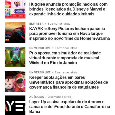
Huggies anuncia promoção nacional com
“Completar dez anos é celebrar esta história com o
brindes licenciados da Disney e Marvel e
mesmo entusiasmo do primeiro dia, reafirmando nosso
expande linha de cuidados infantis
compromisso em construir narrativas vivas que geram
valor para o ecossistema dos nossos clientes”.
EMPRESA
3 semanas atrás
KAYAK e Sony Pictures fecham parceria
para promover turismo em Nova Iorque
Com um portfólio que carrega o histórico de projetos para
inspirado no novo filme do Homem-Aranha
gigantes do mercado como Whirlpool, Heineken, Banco
BMG, Banco Inter, Grupo Boticário, Suvinil, GOL,
UNIVERSO LIVE
3 semanas atrás
Prio aposta em simulador de realidade
Havaianas e MetLife, para seguir o ritmo do seu
virtual durante temporada do musical
crescimento, a EAÍ?! inicia o novo ciclo com a conquista
Wicked no Rio de Janeiro
das contas da Camil (convenção anual e viagem de
incentivo) e da Seara (campanhas de engajamento
UNIVERSO LIVE
3 semanas atrás
Keeper adota ações em bares
interno). Além da ampliação do escopo de atuação com a
universitários para aproximar soluções de
Copa Energia (calendário nacional de eventos e trade
governança financeira de estudantes
marketing) e com a Mondelez International (ecossistema
de campanhas de incentivo e viagens).
AGÊNCIAS
3 semanas atrás
Layer Up assina espetáculo de drones e
camarote do iFood durante o Camaforró na
No último trimestre de 2026, a agência também assina a
Bahia
produção da segunda edição do Inter Summit, evento