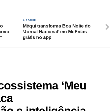
A SEGUIR
do
Méqui transforma Boa Noite do
novo
‘Jornal Nacional’ em McFritas
”
grátis no app
cossistema ‘Meu
aca
ão e inteligência