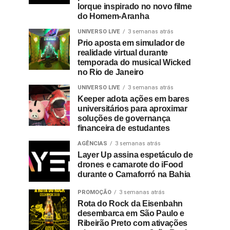
Iorque inspirado no novo filme
do Homem-Aranha
UNIVERSO LIVE
3 semanas atrás
Prio aposta em simulador de
realidade virtual durante
temporada do musical Wicked
no Rio de Janeiro
UNIVERSO LIVE
3 semanas atrás
Keeper adota ações em bares
universitários para aproximar
soluções de governança
financeira de estudantes
AGÊNCIAS
3 semanas atrás
Layer Up assina espetáculo de
drones e camarote do iFood
durante o Camaforró na Bahia
PROMOÇÃO
3 semanas atrás
Rota do Rock da Eisenbahn
desembarca em São Paulo e
Ribeirão Preto com ativações