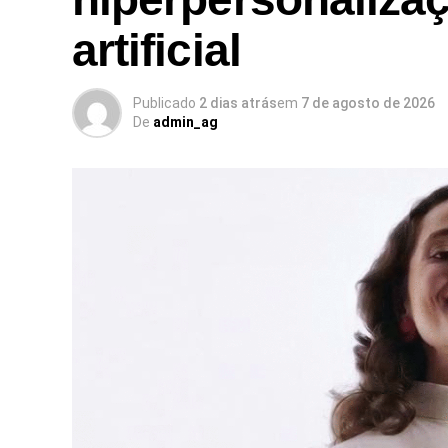
artificial
Publicado
2 dias atrás
em
7 de agosto de 2026
De
admin_ag