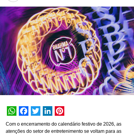
#SAVETHENIGHT promovido pela Jägermeister
dez anos de operação em setembro de 2026. Com
capacidade transacional e conversacional, a plataforma
soma mais de 3 bilhões de interações históricas. No
primeiro semestre de 2026, a assistente registrou 74
milhões de interações, alcançando uma taxa de retenção
interna de 90% e índice de resolutividade de 87% nos
atendimentos.
Além da b.ia, o Meu Bradesco engloba ferramentas como
o E-agro — plataforma digital direcionada a produtores
rurais — e sistemas de recomendação de investimentos
suportados por
GenAI
(Inteligência Artificial Generativa),
que fornecem assessoria financeira automatizada e
customizada.
A estratégia de divulgação da campanha engloba
WhatsApp
Facebook
Twitter
LinkedIn
Pinterest
veiculação em canais de TV fechada, mídias digitais,
Com o encerramento do calendário festivo de 2026, as
peças de
Out of Home
(OOH) e ações com
atenções do setor de entretenimento se voltam para as
influenciadores digitais, reforçando o posicionamento do