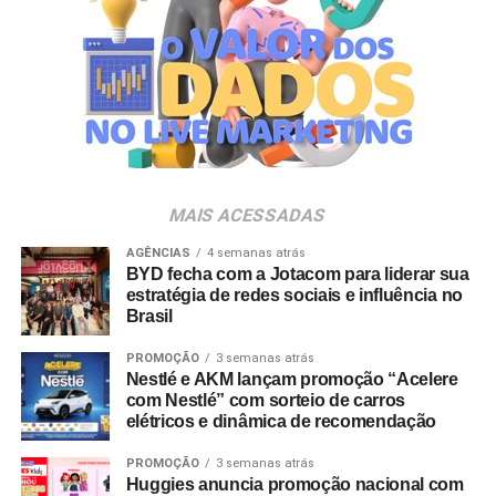
A produção do evento é assinada pela agência Banco_
em parceria com a Storymakers e a Cross Networking,
empresas pertencentes ao ecossistema da Holding
Clube. O projeto criativo mantém a assinatura “Brasil na
Veia”, conceito focado na valorização da cultura nacional,
da música e da hospitalidade carioca.
Os convites individuais já estão disponíveis para compra
MAIS ACESSADAS
no canal oficial da Ticketmaster, com lote inicial a partir
de R$ 3.950,00. As demais atualizações e atrações do
AGÊNCIAS
4 semanas atrás
BYD fecha com a Jotacom para liderar sua
evento serão divulgadas nos canais oficiais do camarote
estratégia de redes sociais e influência no
nos próximos meses.
Brasil
PROMOÇÃO
3 semanas atrás
Nestlé e AKM lançam promoção “Acelere
com Nestlé” com sorteio de carros
elétricos e dinâmica de recomendação
PROMOÇÃO
3 semanas atrás
Huggies anuncia promoção nacional com