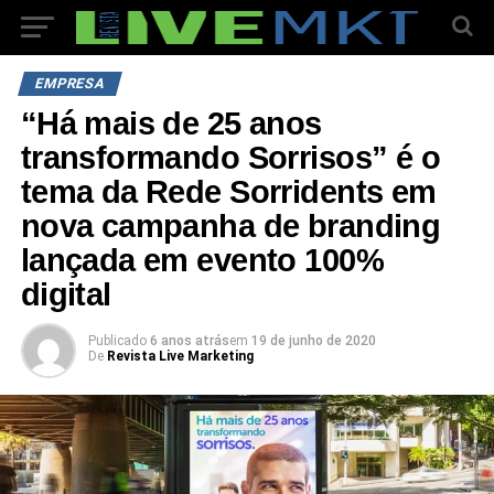
EMPRESA
“Há mais de 25 anos
transformando Sorrisos” é o
tema da Rede Sorridents em
nova campanha de branding
lançada em evento 100%
digital
Publicado
6 anos atrás
em
19 de junho de 2020
De
Revista Live Marketing