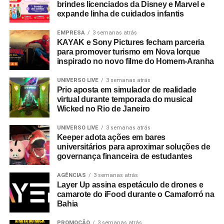
brindes licenciados da Disney e Marvel e
expande linha de cuidados infantis
EMPRESA
3 semanas atrás
KAYAK e Sony Pictures fecham parceria
para promover turismo em Nova Iorque
inspirado no novo filme do Homem-Aranha
UNIVERSO LIVE
3 semanas atrás
Prio aposta em simulador de realidade
virtual durante temporada do musical
Wicked no Rio de Janeiro
UNIVERSO LIVE
3 semanas atrás
Keeper adota ações em bares
universitários para aproximar soluções de
governança financeira de estudantes
AGÊNCIAS
3 semanas atrás
Layer Up assina espetáculo de drones e
camarote do iFood durante o Camaforró na
Bahia
PROMOÇÃO
3 semanas atrás