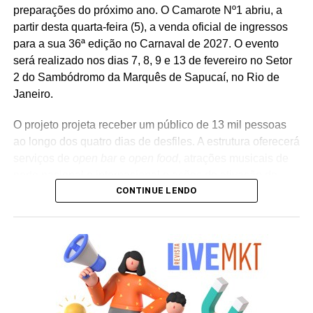
preparações do próximo ano. O Camarote Nº1 abriu, a
banco na transformação digital do setor financeiro.
partir desta quarta-feira (5), a venda oficial de ingressos
para a sua 36ª edição no Carnaval de 2027. O evento
será realizado nos dias 7, 8, 9 e 13 de fevereiro no Setor
2 do Sambódromo da Marquês de Sapucaí, no Rio de
Janeiro.
O projeto projeta receber um público de 13 mil pessoas
ao longo dos quatro dias de desfiles. A estrutura oferecerá
serviços de
open bar
e
open food
, atrações musicais de
porte nacional e internacional e ações de ativação de
CONTINUE LENDO
marcas parceiras. “O Camarote Nº1 é um projeto que faz
parte da história do Carnaval carioca. Temos investido
anualmente em mudanças para melhorar, ainda mais,
uma experiência personalizada que nasce do
lifestyle
da
cidade maravilhosa”, destaca Marcio Esher, sócio, diretor
de negócios e marketing da Holding Clube e gestor do
Clube Nº1.