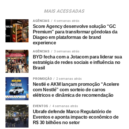
de marcas. Sua visão de negócios e sua trajetória na
liderança de portfólios relevantes serão importantes para
MAIS ACESSADAS
continuarmos desenvolvendo nossas marcas e
AGÊNCIAS
4 semanas atrás
ampliando sua relevância junto aos tutores brasileiros”,
Score Agency desenvolve solução “GC
destaca Ignácio Inda.
Premium” para transformar gôndolas da
Diageo em plataformas de brand
experience
AGÊNCIAS
3 semanas atrás
BYD fecha com a Jotacom para liderar sua
estratégia de redes sociais e influência no
Brasil
PROMOÇÃO
2 semanas atrás
Nestlé e AKM lançam promoção “Acelere
com Nestlé” com sorteio de carros
elétricos e dinâmica de recomendação
EVENTOS
4 semanas atrás
Ubrafe defende Marco Regulatório de
Eventos e aponta impacto econômico de
R$ 30 bilhões no setor