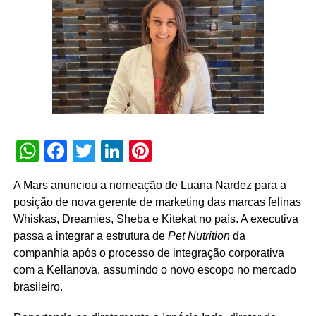
clientes”, destaca Tatiana Pacheco,
COO
da Cheil Brasil.
A movimentação busca fortalecer a entrega criativa
integrada às demais áreas de especialidade da agência.
Além dos serviços tradicionais de planejamento, criação
e mídia, a Cheil opera com núcleos dedicados de
CRM
,
retail
, eventos,
live commerce
, produção de conteúdo,
social
e um estúdio proprietário voltado a soluções de
inteligência artificial.
WhatsApp
Facebook
Twitter
LinkedIn
Pinterest
A Mars anunciou a nomeação de Luana Nardez para a
posição de nova gerente de marketing das marcas felinas
Whiskas, Dreamies, Sheba e Kitekat no país. A executiva
passa a integrar a estrutura de
Pet Nutrition
da
companhia após o processo de integração corporativa
com a Kellanova, assumindo o novo escopo no mercado
brasileiro.