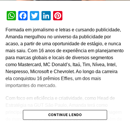
WhatsApp
Facebook
Twitter
LinkedIn
Pinterest
Formada em jornalismo e letras e cursando publicidade,
Amanda mergulhou no universo da publicidade por
acaso, a partir de uma oportunidade de estágio, e nunca
mais saiu. Com 16 anos de experiência em planejamento
para marcas globais e locais de diversos segmentos
como Mastercard, MC Donald’s, Itaú, Tim, Nívea, Intel,
Nespresso, Microsoft e Chevrolet. Ao longo da carreira
ela conquistou 16 prêmios Effies, um dos mais
importantes do mercado.
Com foco em eficiência e criatividade, como Head de
Estratégia na GUT São Paulo, Amanda terá como
principal desafio colaborar com a construção de imagem
CONTINUE LENDO
de marcas a partir da percepção do consumidor, além de
trabalhar a cultura inovadora da própria agência. “Chego