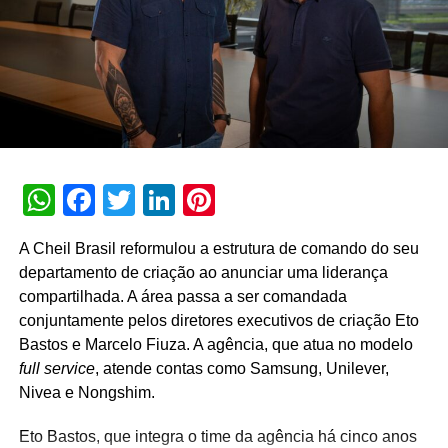
Giancarlo Greco é o novo CEO da Elo
NÃO PERCA
Jairo Okret amplia equipe da EXEC
WhatsApp
Facebook
Twitter
LinkedIn
Pinterest
A Cheil Brasil reformulou a estrutura de comando do seu
departamento de criação ao anunciar uma liderança
compartilhada. A área passa a ser comandada
conjuntamente pelos diretores executivos de criação Eto
Bastos e Marcelo Fiuza. A agência, que atua no modelo
full service
, atende contas como Samsung, Unilever,
Nivea e Nongshim.
Eto Bastos, que integra o time da agência há cinco anos