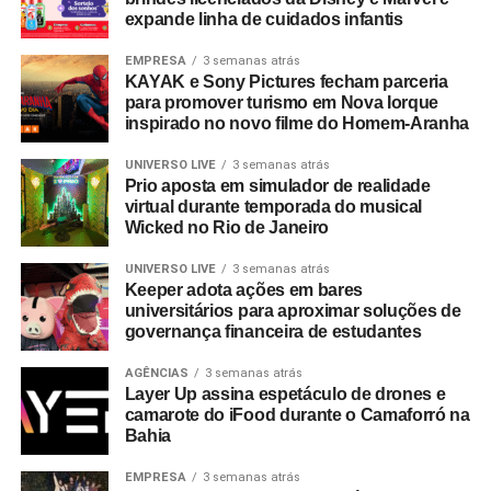
mesmo entusiasmo do primeiro dia, reafirmando nosso
expande linha de cuidados infantis
compromisso em construir narrativas vivas que geram
valor para o ecossistema dos nossos clientes”.
EMPRESA
3 semanas atrás
KAYAK e Sony Pictures fecham parceria
para promover turismo em Nova Iorque
Com um portfólio que carrega o histórico de projetos para
inspirado no novo filme do Homem-Aranha
gigantes do mercado como Whirlpool, Heineken, Banco
BMG, Banco Inter, Grupo Boticário, Suvinil, GOL,
UNIVERSO LIVE
3 semanas atrás
Prio aposta em simulador de realidade
Havaianas e MetLife, para seguir o ritmo do seu
virtual durante temporada do musical
crescimento, a EAÍ?! inicia o novo ciclo com a conquista
Wicked no Rio de Janeiro
das contas da Camil (convenção anual e viagem de
incentivo) e da Seara (campanhas de engajamento
UNIVERSO LIVE
3 semanas atrás
Keeper adota ações em bares
interno). Além da ampliação do escopo de atuação com a
universitários para aproximar soluções de
Copa Energia (calendário nacional de eventos e trade
governança financeira de estudantes
marketing) e com a Mondelez International (ecossistema
de campanhas de incentivo e viagens).
AGÊNCIAS
3 semanas atrás
Layer Up assina espetáculo de drones e
camarote do iFood durante o Camaforró na
No último trimestre de 2026, a agência também assina a
Bahia
produção da segunda edição do Inter Summit, evento
proprietário do Banco Inter que já se integrou ao
EMPRESA
3 semanas atrás