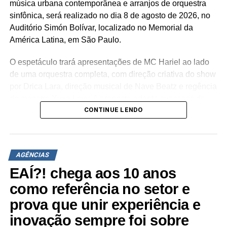
música urbana contemporânea e arranjos de orquestra
sinfônica, será realizado no dia 8 de agosto de 2026, no
Auditório Simón Bolívar, localizado no Memorial da
América Latina, em São Paulo.
O espetáculo trará apresentações de MC Hariel ao lado
de uma orquestra completa, com direção criativa do show
por Drica Lara, direção musical de Nave Beatz e regência
do maestro Xuxa Levy. A proposta adapta sucessos da
CONTINUE LENDO
trajetória do artista paulista para arranjos orquestrais
inéditos.
A estrutura concebida pela agência abrange a criação de
AGÊNCIAS
um palco desenhado especialmente para a ocasião por
Drica Lara, sistema de iluminação cênica, sonorização de
EAÍ?! chega aos 10 anos
alta fidelidade e painéis de LED direcionados ao
como referência no setor e
alinhamento audiovisual. A narrativa imersiva estende a
prova que unir experiência e
experiência do público desde a recepção no espaço até o
inovação sempre foi sobre
encerramento do evento. “Nosso objetivo foi desenvolver