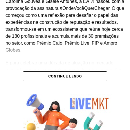
Carolina Gouvêa e Gisele Antunes, a EAÍ?! nasceu com a
provocação da assinatura #OndeVocêQuerChegar. O que
começou como uma reflexão para desafiar o papel das
experiências na construção de reputação e resultados,
transformou-se em um ecossistema que reúne hoje cerca
de 130 profissionais e acumula mais de 30 premiações
no setor, como Prêmio Caio, Prêmio Live, FIP e Ampro
Globes.
E para celebrar uma década de atuação no mercado
marcada por uma constante inquietude sobre os padrões
CONTINUE LENDO
do live marketing e da comunicação corporativa, a
agência lança a campanha institucional “Infinitos
Primeiros”. Sob o mote “como se fosse o primeiro”, a
iniciativa reflete a premissa de que cada projeto, mesmo
após uma década de consolidação no mercado,
permanece sendo uma oportunidade única para
desenhar o futuro e criar conexões memoráveis entre
marcas e pessoas.