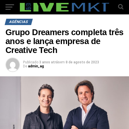
AGÊNCIAS
Grupo Dreamers completa três
anos e lança empresa de
Creative Tech
Publicado
3 anos atrás
em
8 de agosto de 2023
De
admin_ag