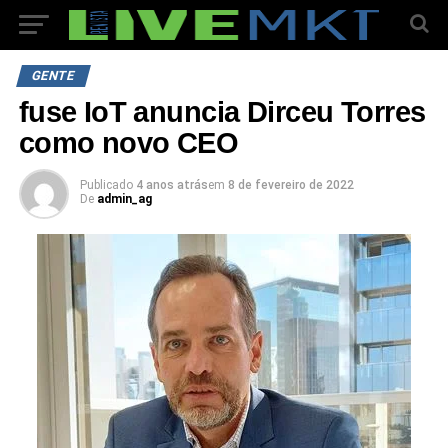
GENTE
fuse IoT anuncia Dirceu Torres
como novo CEO
Publicado
4 anos atrás
em
8 de fevereiro de 2022
De
admin_ag