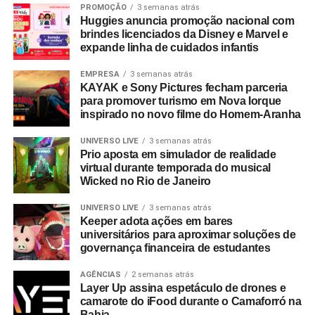
PROMOÇÃO
3 semanas atrás
Huggies anuncia promoção nacional com
brindes licenciados da Disney e Marvel e
expande linha de cuidados infantis
EMPRESA
3 semanas atrás
KAYAK e Sony Pictures fecham parceria
para promover turismo em Nova Iorque
inspirado no novo filme do Homem-Aranha
UNIVERSO LIVE
3 semanas atrás
Prio aposta em simulador de realidade
virtual durante temporada do musical
Wicked no Rio de Janeiro
UNIVERSO LIVE
3 semanas atrás
Keeper adota ações em bares
universitários para aproximar soluções de
governança financeira de estudantes
AGÊNCIAS
2 semanas atrás
Layer Up assina espetáculo de drones e
camarote do iFood durante o Camaforró na
Bahia