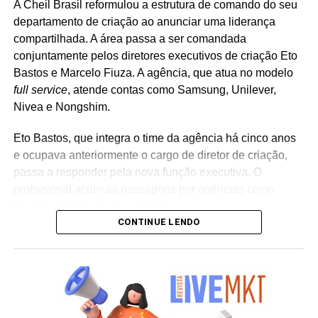
A Cheil Brasil reformulou a estrutura de comando do seu
departamento de criação ao anunciar uma liderança
compartilhada. A área passa a ser comandada
conjuntamente pelos diretores executivos de criação Eto
Bastos e Marcelo Fiuza. A agência, que atua no modelo
full service
, atende contas como Samsung, Unilever,
Nivea e Nongshim.
Eto Bastos, que integra o time da agência há cinco anos
e ocupava anteriormente o cargo de diretor de criação,
passa a responder pela nova função executiva. O
profissional acumula passagens por agências como
Propeg, Sunset, Rapp e MRM.
CONTINUE LENDO
Já Marcelo Fiuza retorna à Cheil Brasil para assumir o
posto de co-líder criativo, após ter integrado a equipe da
casa entre 2023 e 2025. Em sua trajetória corporativa,
Fiuza reúne experiência em operações publicitárias como
Mutato, Publicis Brasil, DPZ e Neogama/BBH.