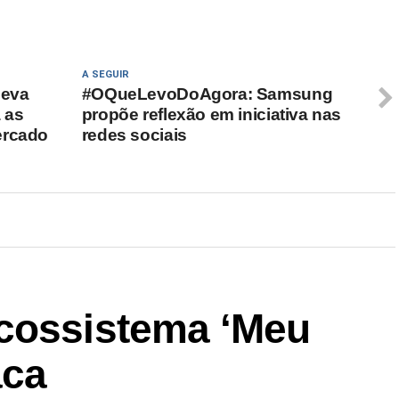
A SEGUIR
leva
#OQueLevoDoAgora: Samsung
 as
propõe reflexão em iniciativa nas
ercado
redes sociais
cossistema ‘Meu
aca