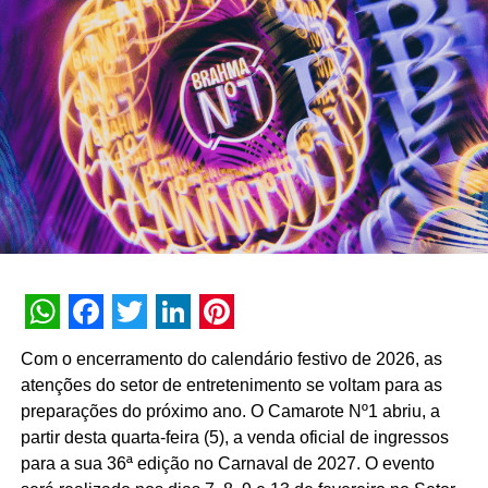
primeiro semestre de 2026, a assistente registrou 74
milhões de interações, alcançando uma taxa de retenção
interna de 90% e índice de resolutividade de 87% nos
atendimentos.
Além da b.ia, o Meu Bradesco engloba ferramentas como
o E-agro — plataforma digital direcionada a produtores
rurais — e sistemas de recomendação de investimentos
suportados por
GenAI
(Inteligência Artificial Generativa),
que fornecem assessoria financeira automatizada e
customizada.
A estratégia de divulgação da campanha engloba
WhatsApp
Facebook
Twitter
LinkedIn
Pinterest
veiculação em canais de TV fechada, mídias digitais,
Com o encerramento do calendário festivo de 2026, as
peças de
Out of Home
(OOH) e ações com
atenções do setor de entretenimento se voltam para as
influenciadores digitais, reforçando o posicionamento do
preparações do próximo ano. O Camarote Nº1 abriu, a
banco na transformação digital do setor financeiro.
partir desta quarta-feira (5), a venda oficial de ingressos
para a sua 36ª edição no Carnaval de 2027. O evento