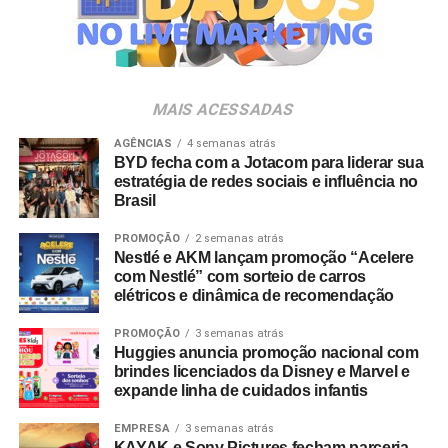
Clube. O projeto criativo mantém a assinatura “Brasil na
Veia”, conceito focado na valorização da cultura nacional,
da música e da hospitalidade carioca.
Os convites individuais já estão disponíveis para compra
MAIS ACESSADAS
no canal oficial da Ticketmaster, com lote inicial a partir
de R$ 3.950,00. As demais atualizações e atrações do
AGÊNCIAS
4 semanas atrás
BYD fecha com a Jotacom para liderar sua
evento serão divulgadas nos canais oficiais do camarote
estratégia de redes sociais e influência no
nos próximos meses.
Brasil
PROMOÇÃO
2 semanas atrás
Nestlé e AKM lançam promoção “Acelere
com Nestlé” com sorteio de carros
elétricos e dinâmica de recomendação
PROMOÇÃO
3 semanas atrás
Huggies anuncia promoção nacional com
brindes licenciados da Disney e Marvel e
expande linha de cuidados infantis
EMPRESA
3 semanas atrás
KAYAK e Sony Pictures fecham parceria