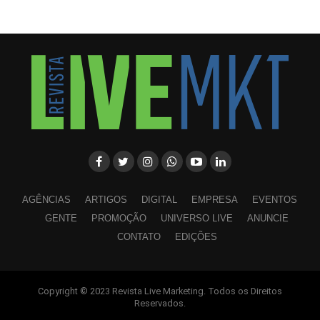
AGÊNCIAS
ARTIGOS
DIGITAL
EMPRESA
EVENTOS
GENTE
PROMOÇÃO
UNIVERSO LIVE
ANUNCIE
CONTATO
EDIÇÕES
Copyright © 2023 Revista Live Marketing. Todos os Direitos
WhatsApp
Facebook
Twitter
LinkedIn
Pinterest
Reservados.