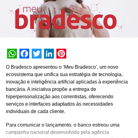
TÓPICOS RELACIONADOS:
DESTAQUE
A SEGUIR
União vai distribuir 30 toneladas de café em
ativações
NÃO PERCA
No mês do centenário, BMW Motorrad presenteia
clientes com benefícios para toda a linha de
WhatsApp
Facebook
Twitter
LinkedIn
Pinterest
motocicletas
O Bradesco apresentou o ‘Meu Bradesco’, um novo
ecossistema que unifica sua estratégia de tecnologia,
inovação e inteligência artificial aplicadas à experiência
bancária. A iniciativa propõe a entrega de
hiperpersonalização aos correntistas, oferecendo
serviços e interfaces adaptados às necessidades
individuais de cada cliente.
Para comunicar o lançamento, o banco estreou uma
campanha nacional desenvolvida pela agência