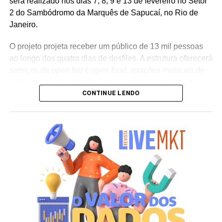
será realizado nos dias 7, 8, 9 e 13 de fevereiro no Setor
2 do Sambódromo da Marquês de Sapucaí, no Rio de
Janeiro.
O projeto projeta receber um público de 13 mil pessoas
ao longo dos quatro dias de desfiles. A estrutura oferecerá
serviços de
open bar
e
open food
, atrações musicais de
porte nacional e internacional e ações de ativação de
CONTINUE LENDO
marcas parceiras. “O Camarote Nº1 é um projeto que faz
parte da história do Carnaval carioca. Temos investido
anualmente em mudanças para melhorar, ainda mais,
uma experiência personalizada que nasce do
lifestyle
da
cidade maravilhosa”, destaca Marcio Esher, sócio, diretor
de negócios e marketing da Holding Clube e gestor do
Clube Nº1.
A produção do evento é assinada pela agência Banco_
em parceria com a Storymakers e a Cross Networking,
empresas pertencentes ao ecossistema da Holding