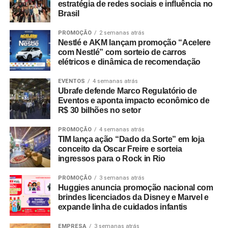
distribuidores, fornecedores e consultores —
estratégia de redes sociais e influência no
Brasil
interessados no mapeamento de tendências e na
geração de novas parcerias comerciais.
PROMOÇÃO
2 semanas atrás
Nestlé e AKM lançam promoção “Acelere
com Nestlé” com sorteio de carros
elétricos e dinâmica de recomendação
EVENTOS
4 semanas atrás
Ubrafe defende Marco Regulatório de
Eventos e aponta impacto econômico de
R$ 30 bilhões no setor
PROMOÇÃO
4 semanas atrás
TIM lança ação “Dado da Sorte” em loja
conceito da Oscar Freire e sorteia
ingressos para o Rock in Rio
PROMOÇÃO
3 semanas atrás
Huggies anuncia promoção nacional com
brindes licenciados da Disney e Marvel e
expande linha de cuidados infantis
EMPRESA
3 semanas atrás