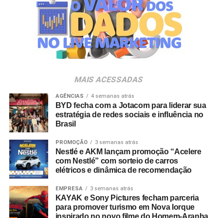
em parceria com a Storymakers e a Cross Networking,
empresas pertencentes ao ecossistema da Holding
Clube. O projeto criativo mantém a assinatura “Brasil na
Veia”, conceito focado na valorização da cultura nacional,
da música e da hospitalidade carioca.
Os convites individuais já estão disponíveis para compra
MAIS ACESSADAS
no canal oficial da Ticketmaster, com lote inicial a partir
de R$ 3.950,00. As demais atualizações e atrações do
AGÊNCIAS
4 semanas atrás
BYD fecha com a Jotacom para liderar sua
evento serão divulgadas nos canais oficiais do camarote
estratégia de redes sociais e influência no
nos próximos meses.
Brasil
PROMOÇÃO
3 semanas atrás
Nestlé e AKM lançam promoção “Acelere
com Nestlé” com sorteio de carros
elétricos e dinâmica de recomendação
EMPRESA
3 semanas atrás
KAYAK e Sony Pictures fecham parceria
para promover turismo em Nova Iorque
inspirado no novo filme do Homem-Aranha