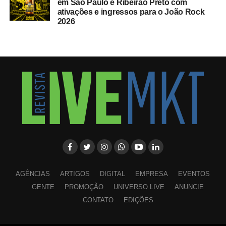
em São Paulo e Ribeirão Preto com
ativações e ingressos para o João Rock
2026
AGÊNCIAS
ARTIGOS
DIGITAL
EMPRESA
EVENTOS
GENTE
PROMOÇÃO
UNIVERSO LIVE
ANUNCIE
CONTATO
EDIÇÕES