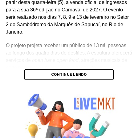
partir desta quarta-feira (5), a venda oficial de ingressos
para a sua 36ª edição no Carnaval de 2027. O evento
será realizado nos dias 7, 8, 9 e 13 de fevereiro no Setor
2 do Sambódromo da Marquês de Sapucaí, no Rio de
Janeiro.
O projeto projeta receber um público de 13 mil pessoas
ao longo dos quatro dias de desfiles. A estrutura oferecerá
serviços de
open bar
e
open food
, atrações musicais de
porte nacional e internacional e ações de ativação de
CONTINUE LENDO
marcas parceiras. “O Camarote Nº1 é um projeto que faz
parte da história do Carnaval carioca. Temos investido
anualmente em mudanças para melhorar, ainda mais,
uma experiência personalizada que nasce do
lifestyle
da
cidade maravilhosa”, destaca Marcio Esher, sócio, diretor
de negócios e marketing da Holding Clube e gestor do
Clube Nº1.
A produção do evento é assinada pela agência Banco_