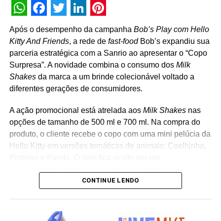
WhatsApp
Facebook
Twitter
LinkedIn
Pinterest
Após o desempenho da campanha
Bob’s Play com Hello
Kitty And Friends
, a rede de
fast-food
Bob’s expandiu sua
parceria estratégica com a Sanrio ao apresentar o “Copo
Surpresa”. A novidade combina o consumo dos
Milk
Shakes
da marca a um brinde colecionável voltado a
diferentes gerações de consumidores.
A ação promocional está atrelada aos
Milk Shakes
nas
opções de tamanho de 500 ml e 700 ml. Na compra do
produto, o cliente recebe o copo com uma mini pelúcia da
Hello Kitty em versões temáticas de animais: Coelhinho,
Pintinho e Panda. O item fica oculto em um
compartimento na base do copo, revelando o
CONTINUE LENDO
personagem surpresa apenas no momento da abertura
da embalagem. “A receptividade do público à campanha
mostrou a força que Hello Kitty and Friends têm na
criação de experiências afetivas para diferentes