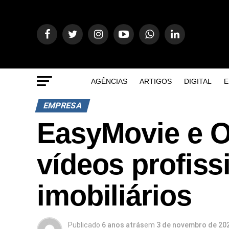
AGÊNCIAS
ARTIGOS
DIGITAL
E
EMPRESA
EasyMovie e 
vídeos profiss
imobiliários
Publicado
6 anos atrás
em
3 de novembro de 20