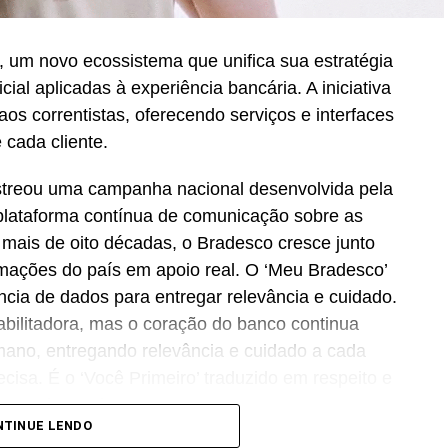
 um novo ecossistema que unifica sua estratégia
icial aplicadas à experiência bancária. A iniciativa
os correntistas, oferecendo serviços e interfaces
 cada cliente.
streou uma campanha nacional desenvolvida pela
lataforma contínua de comunicação sobre as
Há mais de oito décadas, o Bradesco cresce junto
ormações do país em apoio real. O ‘Meu Bradesco’
ência de dados para entregar relevância e cuidado.
abilitadora, mas o coração do banco continua
no, entregando relevância e cuidado a cada
cisa. É o ‘Você Primeiro’ traduzido em respeito e
CMO
do Bradesco.
NTINUE LENDO