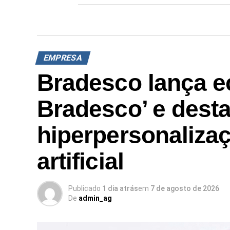
EMPRESA
Bradesco lança e
Bradesco’ e dest
hiperpersonalizaç
artificial
Publicado
1 dia atrás
em
7 de agosto de 2026
De
admin_ag