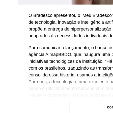
O Bradesco apresentou o ‘Meu Bradesco’,
de tecnologia, inovação e inteligência artif
propõe a entrega de hiperpersonalização a
adaptados às necessidades individuais de
Para comunicar o lançamento, o banco e
agência AlmapBBDO, que inaugura uma p
iniciativas tecnológicas da instituição. “
com os brasileiros, traduzindo as transf
consolida essa história: usamos a intelig
Para nós, a tecnologia é uma excelente h
sendo o relacionamento humano com huma
cliente, exatamente onde e quando ele pre
proximidade”, destaca Renato Camargo,
CO