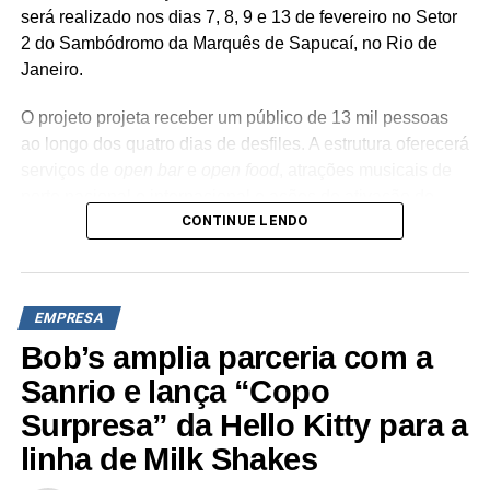
será realizado nos dias 7, 8, 9 e 13 de fevereiro no Setor
2 do Sambódromo da Marquês de Sapucaí, no Rio de
Janeiro.
O projeto projeta receber um público de 13 mil pessoas
ao longo dos quatro dias de desfiles. A estrutura oferecerá
serviços de
open bar
e
open food
, atrações musicais de
porte nacional e internacional e ações de ativação de
CONTINUE LENDO
marcas parceiras. “O Camarote Nº1 é um projeto que faz
parte da história do Carnaval carioca. Temos investido
anualmente em mudanças para melhorar, ainda mais,
uma experiência personalizada que nasce do
lifestyle
da
EMPRESA
cidade maravilhosa”, destaca Marcio Esher, sócio, diretor
Bob’s amplia parceria com a
de negócios e marketing da Holding Clube e gestor do
Clube Nº1.
Sanrio e lança “Copo
Surpresa” da Hello Kitty para a
A produção do evento é assinada pela agência Banco_
linha de Milk Shakes
em parceria com a Storymakers e a Cross Networking,
empresas pertencentes ao ecossistema da Holding