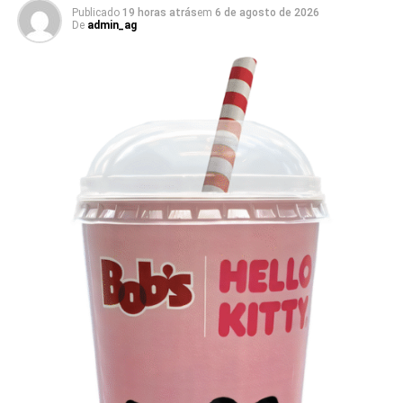
Clube. O projeto criativo mantém a assinatura “Brasil na
Publicado
19 horas atrás
em
6 de agosto de 2026
De
admin_ag
Veia”, conceito focado na valorização da cultura nacional,
da música e da hospitalidade carioca.
Os convites individuais já estão disponíveis para compra
no canal oficial da Ticketmaster, com lote inicial a partir
de R$ 3.950,00. As demais atualizações e atrações do
evento serão divulgadas nos canais oficiais do camarote
nos próximos meses.