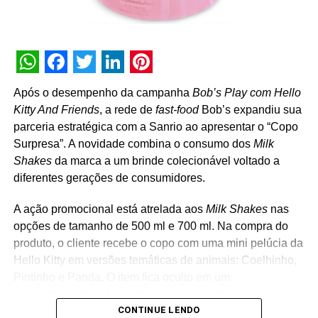
WhatsApp
Facebook
Twitter
LinkedIn
Pinterest
Após o desempenho da campanha
Bob’s Play com Hello
Kitty And Friends
, a rede de
fast-food
Bob’s expandiu sua
parceria estratégica com a Sanrio ao apresentar o “Copo
Surpresa”. A novidade combina o consumo dos
Milk
Shakes
da marca a um brinde colecionável voltado a
diferentes gerações de consumidores.
A ação promocional está atrelada aos
Milk Shakes
nas
opções de tamanho de 500 ml e 700 ml. Na compra do
produto, o cliente recebe o copo com uma mini pelúcia da
Hello Kitty em versões temáticas de animais: Coelhinho,
Pintinho e Panda. O item fica oculto em um
compartimento na base do copo, revelando o
CONTINUE LENDO
personagem surpresa apenas no momento da abertura