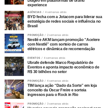
Diageo em plataformas de brand
experience
AGÊNCIAS
4 semanas atrás
BYD fecha com a Jotacom para liderar sua
estratégia de redes sociais e influência no
Brasil
PROMOÇÃO
2 semanas atrás
Nestlé e AKM lançam promoção “Acelere
com Nestlé” com sorteio de carros
elétricos e dinâmica de recomendação
EVENTOS
4 semanas atrás
Ubrafe defende Marco Regulatório de
Eventos e aponta impacto econômico de
R$ 30 bilhões no setor
PROMOÇÃO
4 semanas atrás
TIM lança ação “Dado da Sorte” em loja
conceito da Oscar Freire e sorteia
ingressos para o Rock in Rio
PROMOÇÃO
3 semanas atrás