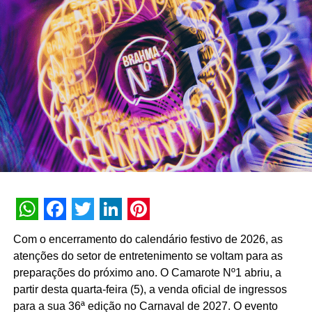
boa e conhecer o público que você quer alcançar. Cada
dia mais, as empresas vão começar a oferecer um serviço
muito específico e sempre vai ter gente precisando dele”,
assegura Geraldo Rigoni, CEO e fundador da Achei
Montador.
Entre janeiro e setembro deste ano, as vendas do
comércio eletrônico no Estado de São Paulo registraram
alta de 21% em relação ao mesmo período do ano
passado, alcançando o montante de R$ 15 bilhões.
TÓPICOS RELACIONADOS:
DESTAQUE
A SEGUIR
WhatsApp
Facebook
Twitter
LinkedIn
Pinterest
Colgate-Palmolive investe na instalação de
Com o encerramento do calendário festivo de 2026, as
displays sustentáveis pelo Brasil
atenções do setor de entretenimento se voltam para as
preparações do próximo ano. O Camarote Nº1 abriu, a
NÃO PERCA
Bauducco realiza ativação na Times Square
partir desta quarta-feira (5), a venda oficial de ingressos
para a sua 36ª edição no Carnaval de 2027. O evento