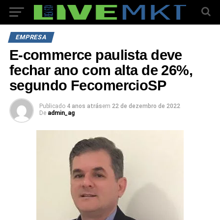
EMPRESA
E-commerce paulista deve
fechar ano com alta de 26%,
segundo FecomercioSP
Publicado
4 anos atrás
em
22 de dezembro de 2022
De
admin_ag