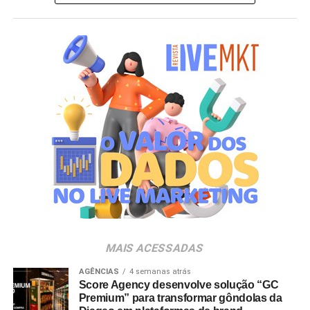
da embalagem. “A receptividade do público à campanha
mostrou a força que Hello Kitty and Friends têm na
criação de experiências afetivas para diferentes
gerações. Com o Copo Surpresa, queremos trazer um
novo momento de interação com a marca, adicionando
um elemento de surpresa que torna cada visita ao Bob’s
ainda mais divertida”, aponta Renata Brigatti Lange,
diretora de marketing do Bob’s.
A campanha possui abrangência nacional e estará
disponível por tempo limitado em todos os restaurantes
da rede até 31 de agosto de 2026, ou enquanto durarem
os estoques nas unidades.
MAIS ACESSADAS
AGÊNCIAS
4 semanas atrás
Score Agency desenvolve solução “GC
Premium” para transformar gôndolas da