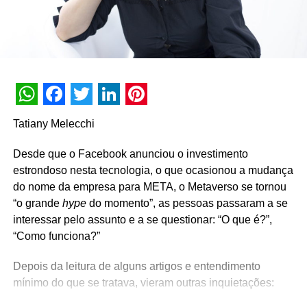
WhatsApp
Facebook
Twitter
LinkedIn
Pinterest
Tatiany Melecchi
Desde que o Facebook anunciou o investimento
estrondoso nesta tecnologia, o que ocasionou a mudança
do nome da empresa para META, o Metaverso se tornou
“o grande
hype
do momento”, as pessoas passaram a se
interessar pelo assunto e a se questionar: “O que é?”,
“Como funciona?”
Depois da leitura de alguns artigos e entendimento
mínimo do que se tratava, vieram outras inquietações: