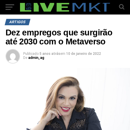
ARTIGOS
Dez empregos que surgirão
até 2030 com o Metaverso
Publicado
5 anos atrás
em
10 de janeiro de 2022
De
admin_ag