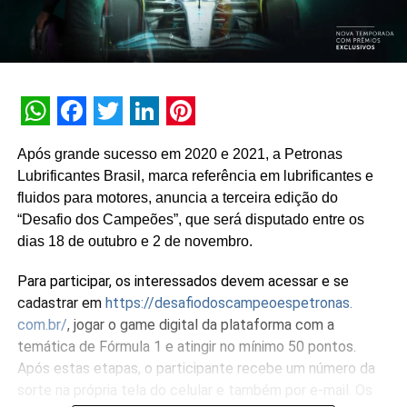
WhatsApp
Facebook
Twitter
LinkedIn
Pinterest
Após grande sucesso em 2020 e 2021, a Petronas
Lubrificantes Brasil, marca referência em lubrificantes e
fluidos para motores, anuncia a terceira edição do
“Desafio dos Campeões”, que será disputado entre os
dias 18 de outubro e 2 de novembro.
Para participar, os interessados devem acessar e se
cadastrar em
https://
desafiodoscampeoespetronas.
com.br/
, jogar o game digital da plataforma com a
temática de Fórmula 1 e atingir no mínimo 50 pontos.
Após estas etapas, o participante recebe um número da
sorte na própria tela do celular e também por e-mail. Os