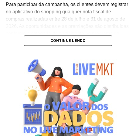
conclui Hugo Furlan, coordenador de marketing da
Para participar da campanha, os clientes devem registrar
Cooxupé.
no aplicativo do shopping qualquer nota fiscal de
compras realizadas entre 28 de julho e 31 de agosto de
2026. As oportunidades e as premiações são distribuídas
conforme a categoria do participante no programa de
CONTINUE LENDO
relacionamento.
A apuração dos contemplados será realizada no dia 10
de setembro de 2026. Após a divulgação do resultado
oficial, os vencedores terão até o dia 16 de setembro para
realizar a retirada presencial dos ingressos e brindes no
espaço Villa Atende, localizado no piso G1 do shopping.
“O SP Open é um torneio muito relevante para a cidade e
para essa região. Como estamos no evento de forma tão
profunda, nada mais justo do que proporcionar essa
experiência para alguns dos nossos clientes fiéis”,
destaca Aline Ivanov, gerente de marketing do Shopping
Villa Lobos.