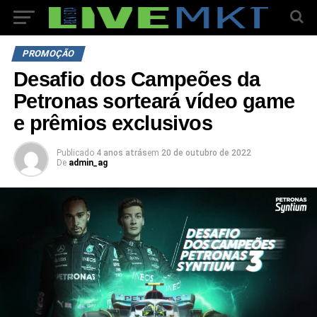
PROMOÇÃO
Desafio dos Campeões da
Petronas sorteará vídeo game
e prêmios exclusivos
Publicado
4 anos atrás
em
20 de outubro de 2022
De
admin_ag