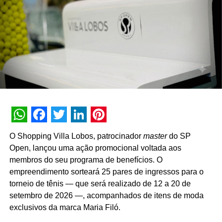
longo prazo com o mercado”, pontua Daniel Salguele,
gerente da Torrefação Cooxupé.
A promoção abrange todas as linhas de produtos da
marca em todo o território nacional. Para concorrer aos
prêmios, os consumidores devem cadastrar os
comprovantes fiscais pelo site oficial ou via WhatsApp.
São mais de mil contemplações instantâneas diretas
reveladas no momento do cadastro do produto, além da
distribuição de R$ 10 mil toda semana e o sorteio final de
WhatsApp
Facebook
Twitter
LinkedIn
Pinterest
três automóveis elétricos. “Queríamos que a promoção
O Shopping Villa Lobos, patrocinador
master
do SP
fosse muito mais do que um incentivo de compra. Ela
Open, lançou uma ação promocional voltada aos
precisava reforçar os atributos da marca, gerar conversa e
membros do seu programa de benefícios. O
manter o Café Evolutto presente na rotina das pessoas. A
empreendimento sorteará 25 pares de ingressos para o
combinação entre mecânica simples, premiações
torneio de tênis — que será realizado de 12 a 20 de
atrativas, comunicação integrada e a chegada do Edu
setembro de 2026 —, acompanhados de itens de moda
Guedes nos permite manter a marca presente na rotina
exclusivos da marca Maria Filó.
do consumidor durante todo o período da campanha”,