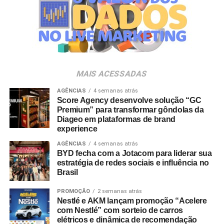
Para o diretor da área, a movimentação reforça a
competitividade da empresa no setor. “A Luana reúne
uma sólida experiência em marketing, inovação e gestão
de marcas. Sua visão de negócios e sua trajetória na
liderança de portfólios relevantes serão importantes para
MAIS ACESSADAS
continuarmos desenvolvendo nossas marcas e
ampliando sua relevância junto aos tutores brasileiros”,
AGÊNCIAS
4 semanas atrás
Score Agency desenvolve solução “GC
destaca Ignácio Inda.
Premium” para transformar gôndolas da
Diageo em plataformas de brand
experience
AGÊNCIAS
4 semanas atrás
BYD fecha com a Jotacom para liderar sua
estratégia de redes sociais e influência no
Brasil
PROMOÇÃO
2 semanas atrás
Nestlé e AKM lançam promoção “Acelere
com Nestlé” com sorteio de carros
elétricos e dinâmica de recomendação