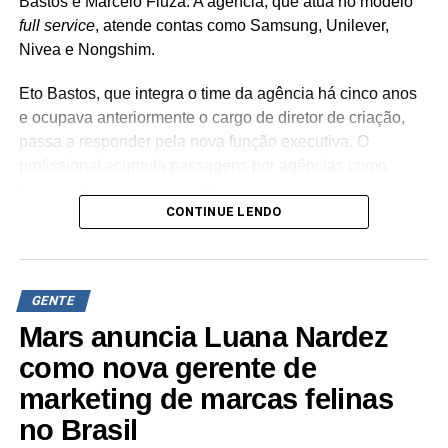
Bastos e Marcelo Fiuza. A agência, que atua no modelo
full service
, atende contas como Samsung, Unilever,
Nivea e Nongshim.
Eto Bastos, que integra o time da agência há cinco anos
e ocupava anteriormente o cargo de diretor de criação,
passa a responder pela nova função executiva. O
profissional acumula passagens por agências como
Propeg, Sunset, Rapp e MRM.
CONTINUE LENDO
Já Marcelo Fiuza retorna à Cheil Brasil para assumir o
posto de co-líder criativo, após ter integrado a equipe da
casa entre 2023 e 2025. Em sua trajetória corporativa,
GENTE
Fiuza reúne experiência em operações publicitárias como
Mutato, Publicis Brasil, DPZ e Neogama/BBH.
Mars anuncia Luana Nardez
como nova gerente de
“Eto e Marcelo têm expertises distintas e
marketing de marcas felinas
complementares, além de já terem trabalhado juntos e
conhecerem profundamente o DNA da Cheil – sabendo
no Brasil
muito bem navegar pelas diversas disciplinas e