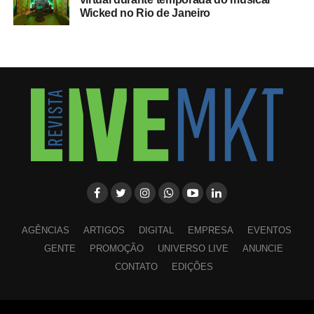
Wicked no Rio de Janeiro
AGÊNCIAS
ARTIGOS
DIGITAL
EMPRESA
EVENTOS
GENTE
PROMOÇÃO
UNIVERSO LIVE
ANUNCIE
CONTATO
EDIÇÕES