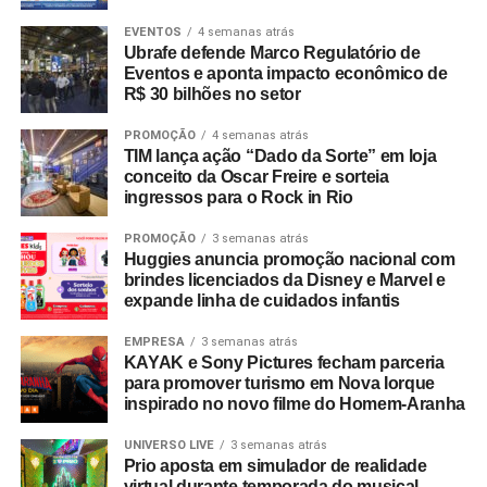
EVENTOS
4 semanas atrás
Ubrafe defende Marco Regulatório de
Eventos e aponta impacto econômico de
R$ 30 bilhões no setor
PROMOÇÃO
4 semanas atrás
TIM lança ação “Dado da Sorte” em loja
conceito da Oscar Freire e sorteia
ingressos para o Rock in Rio
PROMOÇÃO
3 semanas atrás
Huggies anuncia promoção nacional com
brindes licenciados da Disney e Marvel e
expande linha de cuidados infantis
EMPRESA
3 semanas atrás
KAYAK e Sony Pictures fecham parceria
para promover turismo em Nova Iorque
inspirado no novo filme do Homem-Aranha
UNIVERSO LIVE
3 semanas atrás
Prio aposta em simulador de realidade
virtual durante temporada do musical