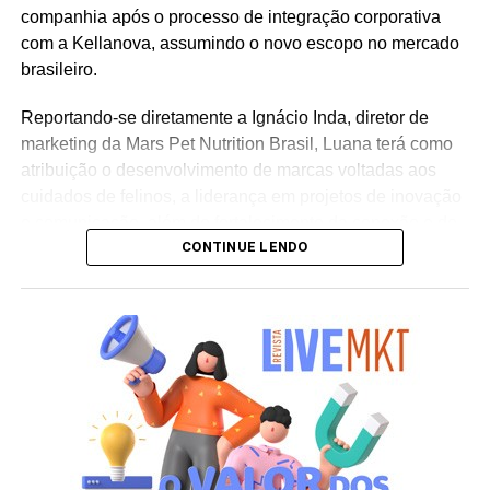
companhia após o processo de integração corporativa
com a Kellanova, assumindo o novo escopo no mercado
brasileiro.
Reportando-se diretamente a Ignácio Inda, diretor de
marketing da Mars Pet Nutrition Brasil, Luana terá como
atribuição o desenvolvimento de marcas voltadas aos
cuidados de felinos, a liderança em projetos de inovação
e comunicação, além do fortalecimento da conexão e do
CONTINUE LENDO
relacionamento das linhas com os tutores de animais no
país. “Assumir a gestão de marcas líderes globalmente e
com uma trajetória tão consolidada é um desafio que me
motiva muito. Quero contribuir para o desenvolvimento
dessas marcas no Brasil e fortalecer ainda mais sua
conexão com os tutores. Saber que nosso trabalho
contribui para o propósito da Mars de criar um mundo
melhor para os pets e para as pessoas que cuidam deles
torna essa nova etapa ainda mais significativa”, ressalta
Luana Nardez.