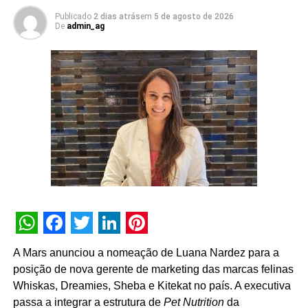
plataformas que oferecemos para nossos clientes.
Publicado
2 dias atrás
em
5 de agosto de 2026
De
admin_ag
Acreditamos que essa liderança compartilhada trará uma
série de benefícios para os processos, além de
resultados ainda mais efetivos para nossos projetos e
clientes”, destaca Tatiana Pacheco,
COO
da Cheil Brasil.
A movimentação busca fortalecer a entrega criativa
integrada às demais áreas de especialidade da agência.
Além dos serviços tradicionais de planejamento, criação
e mídia, a Cheil opera com núcleos dedicados de
CRM
,
retail
, eventos,
live commerce
, produção de conteúdo,
social
e um estúdio proprietário voltado a soluções de
inteligência artificial.
WhatsApp
Facebook
Twitter
LinkedIn
Pinterest
A Mars anunciou a nomeação de Luana Nardez para a
posição de nova gerente de marketing das marcas felinas
Whiskas, Dreamies, Sheba e Kitekat no país. A executiva
passa a integrar a estrutura de
Pet Nutrition
da