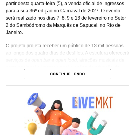
partir desta quarta-feira (5), a venda oficial de ingressos
para a sua 36ª edição no Carnaval de 2027. O evento
será realizado nos dias 7, 8, 9 e 13 de fevereiro no Setor
2 do Sambódromo da Marquês de Sapucaí, no Rio de
Janeiro.
O projeto projeta receber um público de 13 mil pessoas
ao longo dos quatro dias de desfiles. A estrutura oferecerá
serviços de
open bar
e
open food
, atrações musicais de
porte nacional e internacional e ações de ativação de
CONTINUE LENDO
marcas parceiras. “O Camarote Nº1 é um projeto que faz
parte da história do Carnaval carioca. Temos investido
anualmente em mudanças para melhorar, ainda mais,
uma experiência personalizada que nasce do
lifestyle
da
cidade maravilhosa”, destaca Marcio Esher, sócio, diretor
de negócios e marketing da Holding Clube e gestor do
Clube Nº1.
A produção do evento é assinada pela agência Banco_