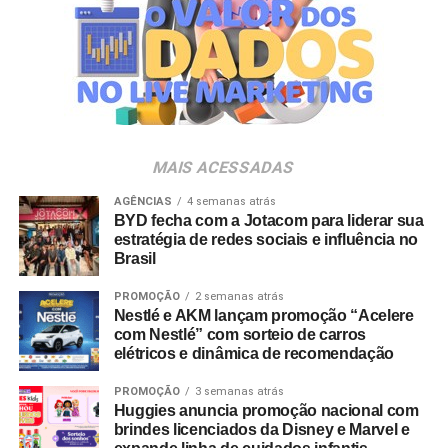
em parceria com a Storymakers e a Cross Networking,
empresas pertencentes ao ecossistema da Holding
Clube. O projeto criativo mantém a assinatura “Brasil na
Veia”, conceito focado na valorização da cultura nacional,
da música e da hospitalidade carioca.
Os convites individuais já estão disponíveis para compra
MAIS ACESSADAS
no canal oficial da Ticketmaster, com lote inicial a partir
de R$ 3.950,00. As demais atualizações e atrações do
AGÊNCIAS
4 semanas atrás
BYD fecha com a Jotacom para liderar sua
evento serão divulgadas nos canais oficiais do camarote
estratégia de redes sociais e influência no
nos próximos meses.
Brasil
PROMOÇÃO
2 semanas atrás
Nestlé e AKM lançam promoção “Acelere
com Nestlé” com sorteio de carros
elétricos e dinâmica de recomendação
PROMOÇÃO
3 semanas atrás
Huggies anuncia promoção nacional com
brindes licenciados da Disney e Marvel e