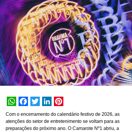
capacidade transacional e conversacional, a plataforma
soma mais de 3 bilhões de interações históricas. No
primeiro semestre de 2026, a assistente registrou 74
milhões de interações, alcançando uma taxa de retenção
interna de 90% e índice de resolutividade de 87% nos
atendimentos.
Além da b.ia, o Meu Bradesco engloba ferramentas como
o E-agro — plataforma digital direcionada a produtores
rurais — e sistemas de recomendação de investimentos
suportados por
GenAI
(Inteligência Artificial Generativa),
que fornecem assessoria financeira automatizada e
customizada.
A estratégia de divulgação da campanha engloba
WhatsApp
Facebook
Twitter
LinkedIn
Pinterest
veiculação em canais de TV fechada, mídias digitais,
Com o encerramento do calendário festivo de 2026, as
peças de
Out of Home
(OOH) e ações com
atenções do setor de entretenimento se voltam para as
influenciadores digitais, reforçando o posicionamento do
preparações do próximo ano. O Camarote Nº1 abriu, a
banco na transformação digital do setor financeiro.