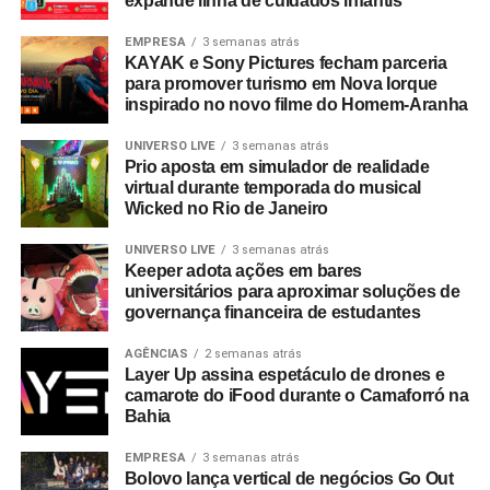
expande linha de cuidados infantis
EMPRESA
3 semanas atrás
KAYAK e Sony Pictures fecham parceria
para promover turismo em Nova Iorque
inspirado no novo filme do Homem-Aranha
UNIVERSO LIVE
3 semanas atrás
Prio aposta em simulador de realidade
virtual durante temporada do musical
Wicked no Rio de Janeiro
UNIVERSO LIVE
3 semanas atrás
Keeper adota ações em bares
universitários para aproximar soluções de
governança financeira de estudantes
AGÊNCIAS
2 semanas atrás
Layer Up assina espetáculo de drones e
camarote do iFood durante o Camaforró na
Bahia
EMPRESA
3 semanas atrás
Bolovo lança vertical de negócios Go Out