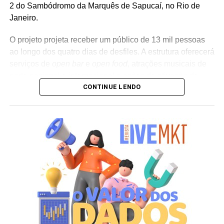
2 do Sambódromo da Marquês de Sapucaí, no Rio de
Janeiro.
O projeto projeta receber um público de 13 mil pessoas
ao longo dos quatro dias de desfiles. A estrutura oferecerá
serviços de
open bar
e
open food
, atrações musicais de
porte nacional e internacional e ações de ativação de
CONTINUE LENDO
marcas parceiras. “O Camarote Nº1 é um projeto que faz
parte da história do Carnaval carioca. Temos investido
anualmente em mudanças para melhorar, ainda mais,
uma experiência personalizada que nasce do
lifestyle
da
cidade maravilhosa”, destaca Marcio Esher, sócio, diretor
de negócios e marketing da Holding Clube e gestor do
Clube Nº1.
A produção do evento é assinada pela agência Banco_
em parceria com a Storymakers e a Cross Networking,
empresas pertencentes ao ecossistema da Holding
Clube. O projeto criativo mantém a assinatura “Brasil na