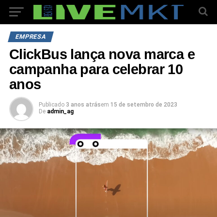
EMPRESA
ClickBus lança nova marca e
campanha para celebrar 10
anos
Publicado
3 anos atrás
em
15 de setembro de 2023
De
admin_ag