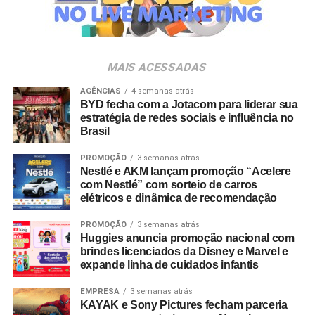
Veia”, conceito focado na valorização da cultura nacional,
da música e da hospitalidade carioca.
Os convites individuais já estão disponíveis para compra
MAIS ACESSADAS
no canal oficial da Ticketmaster, com lote inicial a partir
de R$ 3.950,00. As demais atualizações e atrações do
AGÊNCIAS
4 semanas atrás
BYD fecha com a Jotacom para liderar sua
evento serão divulgadas nos canais oficiais do camarote
estratégia de redes sociais e influência no
nos próximos meses.
Brasil
PROMOÇÃO
3 semanas atrás
Nestlé e AKM lançam promoção “Acelere
com Nestlé” com sorteio de carros
elétricos e dinâmica de recomendação
PROMOÇÃO
3 semanas atrás
Huggies anuncia promoção nacional com
brindes licenciados da Disney e Marvel e
expande linha de cuidados infantis
EMPRESA
3 semanas atrás
KAYAK e Sony Pictures fecham parceria