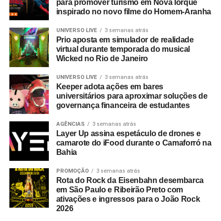
para promover turismo em Nova Iorque
inspirado no novo filme do Homem-Aranha
UNIVERSO LIVE
3 semanas atrás
Prio aposta em simulador de realidade
virtual durante temporada do musical
Wicked no Rio de Janeiro
UNIVERSO LIVE
3 semanas atrás
Keeper adota ações em bares
universitários para aproximar soluções de
governança financeira de estudantes
AGÊNCIAS
3 semanas atrás
Layer Up assina espetáculo de drones e
camarote do iFood durante o Camaforró na
Bahia
PROMOÇÃO
3 semanas atrás
Rota do Rock da Eisenbahn desembarca
em São Paulo e Ribeirão Preto com
ativações e ingressos para o João Rock
2026