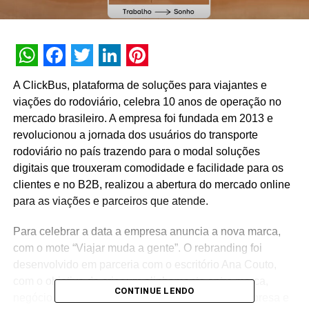
WhatsApp
Facebook
Twitter
LinkedIn
Pinterest
A ClickBus, plataforma de soluções para viajantes e
viações do rodoviário, celebra 10 anos de operação no
mercado brasileiro. A empresa foi fundada em 2013 e
revolucionou a jornada dos usuários do transporte
rodoviário no país trazendo para o modal soluções
digitais que trouxeram comodidade e facilidade para os
clientes e no B2B, realizou a abertura do mercado online
para as viações e parceiros que atende.
Para celebrar a data a empresa anuncia a nova marca,
com o mote “Viajar muda a gente”. O rebranding foi
desenvolvido em parceria com o escritório Ana Couto,
com o objetivo de criar um alinhamento entre marca,
CONTINUE LENDO
negócio, propósito, comunicação e cultura da empresa e