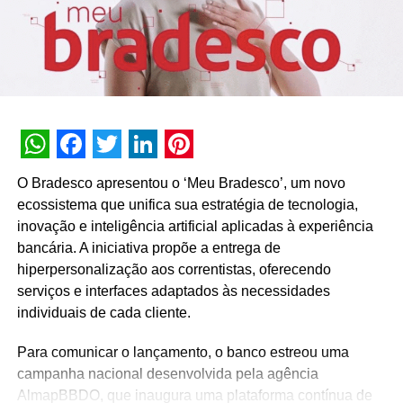
destino certo para cada, assim como a vivência de novas
experiências que despertam esse “click”.
TÓPICOS RELACIONADOS:
DESTAQUE
A SEGUIR
Cartão de TODOS zera primeira mensalidade para
novos filiados
WhatsApp
Facebook
Twitter
LinkedIn
Pinterest
NÃO PERCA
O Bradesco apresentou o ‘Meu Bradesco’, um novo
Campanha ‘Satisfação Garantida’ de Bigfral
ecossistema que unifica sua estratégia de tecnologia,
reforça compromisso com segurança e qualidade
inovação e inteligência artificial aplicadas à experiência
bancária. A iniciativa propõe a entrega de
hiperpersonalização aos correntistas, oferecendo
serviços e interfaces adaptados às necessidades
individuais de cada cliente.
Para comunicar o lançamento, o banco estreou uma
campanha nacional desenvolvida pela agência
AlmapBBDO, que inaugura uma plataforma contínua de