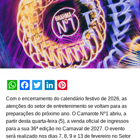
milhões de interações, alcançando uma taxa de retenção
interna de 90% e índice de resolutividade de 87% nos
atendimentos.
Além da b.ia, o Meu Bradesco engloba ferramentas como
o E-agro — plataforma digital direcionada a produtores
rurais — e sistemas de recomendação de investimentos
suportados por
GenAI
(Inteligência Artificial Generativa),
que fornecem assessoria financeira automatizada e
customizada.
A estratégia de divulgação da campanha engloba
WhatsApp
Facebook
Twitter
LinkedIn
Pinterest
veiculação em canais de TV fechada, mídias digitais,
Com o encerramento do calendário festivo de 2026, as
peças de
Out of Home
(OOH) e ações com
atenções do setor de entretenimento se voltam para as
influenciadores digitais, reforçando o posicionamento do
preparações do próximo ano. O Camarote Nº1 abriu, a
banco na transformação digital do setor financeiro.
partir desta quarta-feira (5), a venda oficial de ingressos
para a sua 36ª edição no Carnaval de 2027. O evento
será realizado nos dias 7, 8, 9 e 13 de fevereiro no Setor