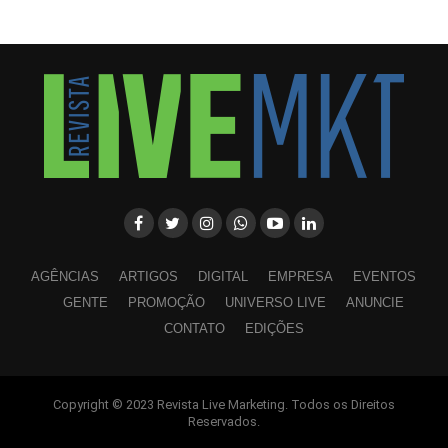
AGÊNCIAS
ARTIGOS
DIGITAL
EMPRESA
EVENTOS
GENTE
PROMOÇÃO
UNIVERSO LIVE
ANUNCIE
CONTATO
EDIÇÕES
Copyright © 2023 Revista Live Marketing. Todos os Direitos
WhatsApp
Facebook
Twitter
LinkedIn
Pinterest
Reservados.