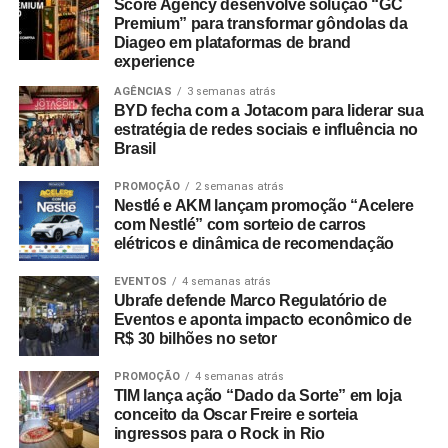
Score Agency desenvolve solução “GC
consideram viagens de incentivo a forma mais relevante
Premium” para transformar gôndolas da
de reconhecimento profissional — contra 20% que optam
Diageo em plataformas de brand
por bonificações financeiras ou bens materiais. A
experience
pesquisa revela ainda que essas ativações aumentam a
AGÊNCIAS
3 semanas atrás
retenção de lembrança de marca em até 35%, além de
BYD fecha com a Jotacom para liderar sua
estratégia de redes sociais e influência no
96% dos entrevistados relatarem incremento na
Brasil
motivação.
PROMOÇÃO
2 semanas atrás
No âmbito comercial, organizações com programas
Nestlé e AKM lançam promoção “Acelere
estruturados de viagens de incentivo registram até três
com Nestlé” com sorteio de carros
elétricos e dinâmica de recomendação
vezes mais chances de ultrapassar suas metas de
vendas em comparação com concorrentes sem
EVENTOS
4 semanas atrás
programas similares.
Ubrafe defende Marco Regulatório de
Eventos e aponta impacto econômico de
R$ 30 bilhões no setor
A Copa do Mundo do México, Estados Unidos e Canadá
figurou como um dos grandes catalisadores do setor.
PROMOÇÃO
4 semanas atrás
Segundo números da FIFA, foram comercializados mais
TIM lança ação “Dado da Sorte” em loja
de 607 mil pacotes de hospitalidade durante o torneio
conceito da Oscar Freire e sorteia
ingressos para o Rock in Rio
mundial. Do total de compradores corporativos do