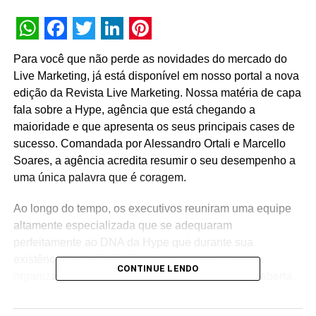
WhatsApp
Facebook
Twitter
LinkedIn
Pinterest
Para você que não perde as novidades do mercado do
Live Marketing, já está disponível em nosso portal a nova
edição da Revista Live Marketing. Nossa matéria de capa
fala sobre a Hype, agência que está chegando a
maioridade e que apresenta os seus principais cases de
sucesso. Comandada por Alessandro Ortali e Marcello
Soares, a agência acredita resumir o seu desempenho a
uma única palavra que é coragem.
Ao longo do tempo, os executivos reuniram uma equipe
altamente especializada que se adequaram
perfeitamente ao DNA da Hype que durante sua
existência tratou de implementar uma estrutura
CONTINUE LENDO
organizacional com base fixa e ao mesmo tempo aberta
às movimentações estratégicas de seus clientes. É esse
modelo que permite adaptações e a criação de formatos