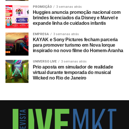
programa oficial, 40% integravam o segmento B2B,
PROMOÇÃO
3 semanas atrás
figurando o Brasil entre os dez principais mercados
Huggies anuncia promoção nacional com
globais consumidores da modalidade.
brindes licenciados da Disney e Marvel e
expande linha de cuidados infantis
A relevância das experiências esportivas de grande porte
EMPRESA
3 semanas atrás
exige planejamento de longo prazo, com marcas já
KAYAK e Sony Pictures fecham parceria
estruturando ações voltadas para a Copa do Mundo de
para promover turismo em Nova Iorque
2030, que terá partidas distribuídas entre Espanha,
inspirado no novo filme do Homem-Aranha
Portugal, Marrocos, Uruguai, Argentina e Paraguai.
UNIVERSO LIVE
3 semanas atrás
Prio aposta em simulador de realidade
Entre as sedes, o governo do Marrocos antecipou
virtual durante temporada do musical
investimentos por meio do programa
Airports 2030
,
Wicked no Rio de Janeiro
focado em expandir a capacidade para 80 milhões de
passageiros ao ano, construindo um aeroporto
internacional em Casablanca e reformando outros sete
terminais nas cidades-sede do país. “A Copa de 2030
apresentará um nível de complexidade inédito para os
gestores de eventos e viagens, já que envolverá
diferentes aspectos culturais, legislações e operações