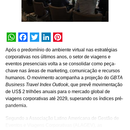
acontecerem”, afirma Paulo Ventura, presidente da
UBRAFE.
A iniciativa estabelece uma agenda permanente de
governança e diálogo, que inclui a criação de campanhas
educativas, o compartilhamento de metodologias de
WhatsApp
Facebook
Twitter
LinkedIn
Pinterest
gestão, a definição de diretrizes operacionais unificadas
Após o predomínio do ambiente virtual nas estratégias
para os pavilhões e a atuação conjunta junto a órgãos
corporativas nos últimos anos, o setor de viagens e
públicos e autoridades reguladoras.
eventos presenciais volta a se consolidar como peça-
chave nas áreas de marketing, comunicação e recursos
Para Guto Guedes, presidente da ABRACE, “a assinatura
humanos. O movimento acompanha a projeção do
GBTA
deste acordo representa um avanço importante para as
Business Travel Index Outlook
, que prevê movimentação
empresas de cenografia e montagem de estandes e,
de US$ 2 trilhões anuais para o mercado global de
principalmente, para os profissionais que atuam na
viagens corporativas até 2029, superando os índices pré-
montagem e na desmontagem dos eventos. Acreditamos
pandemia.
que o fortalecimento do setor passa pela valorização das
pessoas que transformam projetos em realidade e fazem
Segundo a Associação Latino Americana de Gestão de
a nossa indústria crescer”.
Eventos e Viagens Corporativas (ALAGEV), as