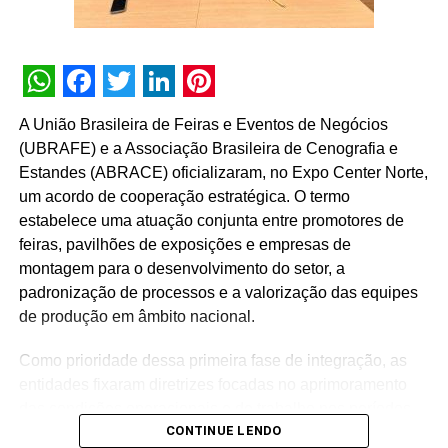
dentro das empresas. Com toda a mudança no ambiente
empresarial trazido pela pandemia de COVID-19 e a
necessidade do trabalho
home office
surgiu a tendência
das pessoas buscarem a felicidade, as experiências
WhatsApp
Facebook
Twitter
LinkedIn
Pinterest
positivas e atitudes voltadas para o bem estar. Assim, as
A União Brasileira de Feiras e Eventos de Negócios
companhias passaram a adotar políticas capazes de
(UBRAFE) e a Associação Brasileira de Cenografia e
trabalhar a conquista de um ambiente de equilíbrio e
Estandes (ABRACE) oficializaram, no Expo Center Norte,
pronto para trabalhar a questão da saúde mental que
um acordo de cooperação estratégica. O termo
tanto tem afetado a vida das pessoas e como
estabelece uma atuação conjunta entre promotores de
consequência das empresas nos dias de hoje. Leia a
feiras, pavilhões de exposições e empresas de
edição completa:
montagem para o desenvolvimento do setor, a
https://www.yumpu.com/pt/embed/view/dauK30YqkrxQvMW
padronização de processos e a valorização das equipes
de produção em âmbito nacional.
Como prioridade dessa primeira fase de integração, as
entidades fixaram diretrizes focadas no aprimoramento
das condições operacionais e de trabalho nos períodos
TÓPICOS RELACIONADOS:
DESTAQUE
CONTINUE LENDO
de montagem e desmontagem das feiras. O plano prevê