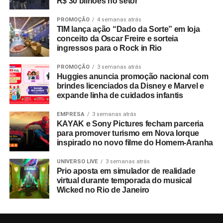
R$ 30 bilhões no setor
PROMOÇÃO
4 semanas atrás
TIM lança ação “Dado da Sorte” em loja
conceito da Oscar Freire e sorteia
ingressos para o Rock in Rio
PROMOÇÃO
3 semanas atrás
Huggies anuncia promoção nacional com
brindes licenciados da Disney e Marvel e
expande linha de cuidados infantis
EMPRESA
3 semanas atrás
KAYAK e Sony Pictures fecham parceria
para promover turismo em Nova Iorque
inspirado no novo filme do Homem-Aranha
UNIVERSO LIVE
3 semanas atrás
Prio aposta em simulador de realidade
virtual durante temporada do musical
Wicked no Rio de Janeiro