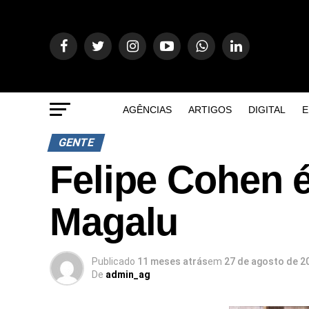
AGÊNCIAS
ARTIGOS
DIGITAL
E
GENTE
Felipe Cohen 
Magalu
Publicado
11 meses atrás
em
27 de agosto de 2
De
admin_ag