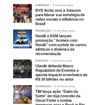
AGÊNCIAS
3 semanas atrás
BYD fecha com a Jotacom
para liderar sua estratégia de
redes sociais e influência no
Brasil
PROMOÇÃO
2 semanas atrás
Nestlé e AKM lançam
promoção “Acelere com
Nestlé” com sorteio de carros
elétricos e dinâmica de
recomendação
EVENTOS
4 semanas atrás
Ubrafe defende Marco
Regulatório de Eventos e
aponta impacto econômico de
R$ 30 bilhões no setor
PROMOÇÃO
4 semanas atrás
TIM lança ação “Dado da
Sorte” em loja conceito da
Oscar Freire e sorteia
ingressos para o Rock in Rio