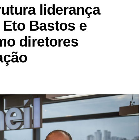
rutura liderança
a Eto Bastos e
mo diretores
ação