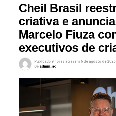
Cheil Brasil reest
criativa e anunci
Marcelo Fiuza co
executivos de cri
Publicado
9 horas atrás
em
6 de agosto de 2026
De
admin_ag