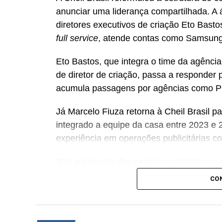
anunciar uma liderança compartilhada. A
diretores executivos de criação Eto Bast
full service
, atende contas como Samsung,
Eto Bastos, que integra o time da agênci
de diretor de criação, passa a responder 
acumula passagens por agências como P
Já Marcelo Fiuza retorna à Cheil Brasil pa
integrado a equipe da casa entre 2023 e 2
experiência em operações publicitárias 
“Eto e Marcelo têm expertises distintas 
juntos e conhecerem profundamente o DN
CO
diversas disciplinas e plataformas que o
essa liderança compartilhada trará uma s
resultados ainda mais efetivos para nosso