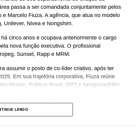
 área passa a ser comandada conjuntamente pelos
os e Marcelo Fiuza. A agência, que atua no modelo
 Unilever, Nivea e Nongshim.
a há cinco anos e ocupava anteriormente o cargo
pela nova função executiva. O profissional
ropeg, Sunset, Rapp e MRM.
ra assumir o posto de co-líder criativo, após ter
025. Em sua trajetória corporativa, Fiuza reúne
como Mutato, Publicis Brasil, DPZ e Neogama/BBH.
e complementares, além de já terem trabalhado
A da Cheil – sabendo muito bem navegar pelas
NTINUE LENDO
ferecemos para nossos clientes. Acreditamos que
érie de benefícios para os processos, além de
s projetos e clientes”, destaca Tatiana Pacheco,