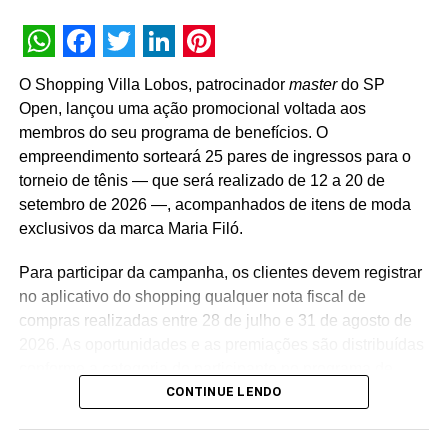
reveladas no momento do cadastro do produto, além da
distribuição de R$ 10 mil toda semana e o sorteio final de
WhatsApp
Facebook
Twitter
LinkedIn
Pinterest
três automóveis elétricos. “Queríamos que a promoção
O Shopping Villa Lobos, patrocinador
master
do SP
fosse muito mais do que um incentivo de compra. Ela
Open, lançou uma ação promocional voltada aos
precisava reforçar os atributos da marca, gerar conversa e
membros do seu programa de benefícios. O
manter o Café Evolutto presente na rotina das pessoas. A
empreendimento sorteará 25 pares de ingressos para o
combinação entre mecânica simples, premiações
torneio de tênis — que será realizado de 12 a 20 de
atrativas, comunicação integrada e a chegada do Edu
setembro de 2026 —, acompanhados de itens de moda
Guedes nos permite manter a marca presente na rotina
exclusivos da marca Maria Filó.
do consumidor durante todo o período da campanha”,
conclui Hugo Furlan, coordenador de marketing da
Para participar da campanha, os clientes devem registrar
Cooxupé.
no aplicativo do shopping qualquer nota fiscal de
compras realizadas entre 28 de julho e 31 de agosto de
2026. As oportunidades e as premiações são distribuídas
conforme a categoria do participante no programa de
CONTINUE LENDO
relacionamento.
A apuração dos contemplados será realizada no dia 10