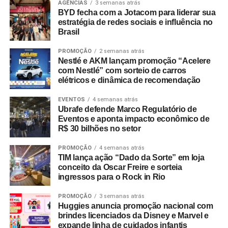
AGÊNCIAS
3 semanas atrás
BYD fecha com a Jotacom para liderar sua
estratégia de redes sociais e influência no
Brasil
PROMOÇÃO
2 semanas atrás
Nestlé e AKM lançam promoção “Acelere
com Nestlé” com sorteio de carros
elétricos e dinâmica de recomendação
EVENTOS
4 semanas atrás
Ubrafe defende Marco Regulatório de
Eventos e aponta impacto econômico de
R$ 30 bilhões no setor
PROMOÇÃO
4 semanas atrás
TIM lança ação “Dado da Sorte” em loja
conceito da Oscar Freire e sorteia
ingressos para o Rock in Rio
PROMOÇÃO
3 semanas atrás
Huggies anuncia promoção nacional com
brindes licenciados da Disney e Marvel e
expande linha de cuidados infantis