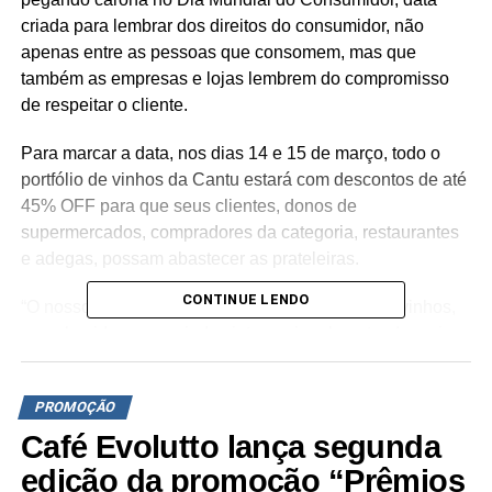
criada para lembrar dos direitos do consumidor, não
apenas entre as pessoas que consomem, mas que
também as empresas e lojas lembrem do compromisso
de respeitar o cliente.
Para marcar a data, nos dias 14 e 15 de março, todo o
portfólio de vinhos da Cantu estará com descontos de até
45% OFF para que seus clientes, donos de
supermercados, compradores da categoria, restaurantes
e adegas, possam abastecer as prateleiras.
CONTINUE LENDO
“O nosso portfólio possui mais de 400 rótulos de vinhos,
reconhecidos e premiados internacionalmente, de mais
de 50 produtores de 14 diferentes países de origem,
como Chile, Argentina, Portugal, Austrália, Espanha,
PROMOÇÃO
França, Itália, EUA e outros. Essa é uma oportunidade do
varejo comprar rótulos incríveis por um ótimo custo
Café Evolutto lança segunda
benefício”, diz Julio Vargas, head de negócios da Cantu.
edição da promoção “Prêmios