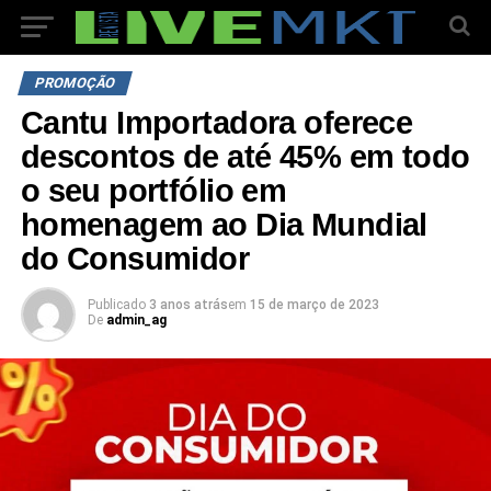
PROMOÇÃO
Cantu Importadora oferece
descontos de até 45% em todo
o seu portfólio em
homenagem ao Dia Mundial
do Consumidor
Publicado
3 anos atrás
em
15 de março de 2023
De
admin_ag