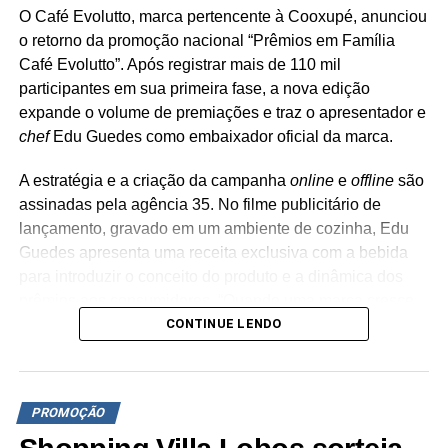
WhatsApp
Facebook
Twitter
LinkedIn
Pinterest
imóveis e mira público conectado
O Café Evolutto, marca pertencente à Cooxupé, anunciou
o retorno da promoção nacional “Prêmios em Família
Café Evolutto”. Após registrar mais de 110 mil
participantes em sua primeira fase, a nova edição
expande o volume de premiações e traz o apresentador e
chef
Edu Guedes como embaixador oficial da marca.
A estratégia e a criação da campanha
online
e
offline
são
assinadas pela agência 35. No filme publicitário de
lançamento, gravado em um ambiente de cozinha, Edu
Guedes apresenta uma receita exclusiva com a bebida
para introduzir o conceito do produto e a dinâmica dos
prêmios aos consumidores. “Quando uma marca cresce
CONTINUE LENDO
de forma consistente, a comunicação também precisa
evoluir. A segunda edição da Promoção Prêmios em
Família Café Evolutto transforma uma promoção de
sucesso em uma plataforma de comunicação ainda mais
PROMOÇÃO
robusta, que amplia a presença da marca e a torna cada
vez mais relevante no mercado brasileiro”, destaca