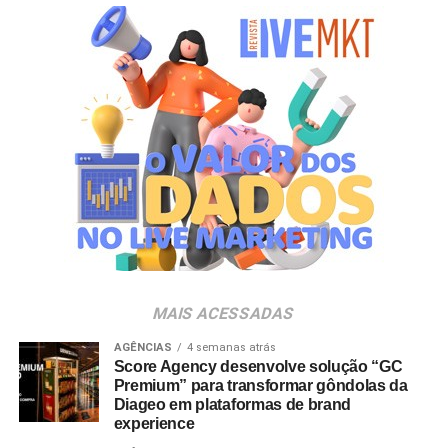
de setembro de 2026. Após a divulgação do resultado
oficial, os vencedores terão até o dia 16 de setembro para
realizar a retirada presencial dos ingressos e brindes no
espaço Villa Atende, localizado no piso G1 do shopping.
“O SP Open é um torneio muito relevante para a cidade e
para essa região. Como estamos no evento de forma tão
profunda, nada mais justo do que proporcionar essa
experiência para alguns dos nossos clientes fiéis”,
destaca Aline Ivanov, gerente de marketing do Shopping
Villa Lobos.
Para ingressar no programa e participar do sorteio, os
consumidores devem baixar o aplicativo oficial do
MAIS ACESSADAS
Shopping Villa Lobos, efetuar o cadastro e enviar
comprovantes fiscais de qualquer valor. O regulamento
AGÊNCIAS
4 semanas atrás
Score Agency desenvolve solução “GC
completo está disponível no site do empreendimento.
Premium” para transformar gôndolas da
Diageo em plataformas de brand
experience