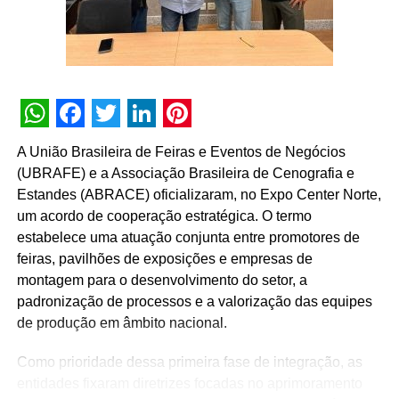
ser escolhida pelo próprio consumidor. Essa é uma das
medidas adotadas para minimizar os impactos. Hoje são
mais de 120 unidades nas principais cidades do Brasil,
sendo que a grande maioria está localizada em shopping
centers.
WhatsApp
Facebook
Twitter
LinkedIn
Pinterest
TÓPICOS RELACIONADOS:
A União Brasileira de Feiras e Eventos de Negócios
A SEGUIR
(UBRAFE) e a Associação Brasileira de Cenografia e
Com aposta em divulgar conteúdo relevante,
Estandes (ABRACE) oficializaram, no Expo Center Norte,
BUENO comemora 27 anos e lança novo e-book
um acordo de cooperação estratégica. O termo
NÃO PERCA
estabelece uma atuação conjunta entre promotores de
BTO+ promove Happy Hour à distância com
feiras, pavilhões de exposições e empresas de
entrega de kits com petiscos e cerveja para
montagem para o desenvolvimento do setor, a
funcionários em Home Office
padronização de processos e a valorização das equipes
de produção em âmbito nacional.
Como prioridade dessa primeira fase de integração, as
entidades fixaram diretrizes focadas no aprimoramento