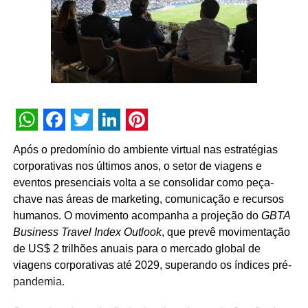
desenvolvimento do mercado passa, necessariamente,
pela valorização das pessoas que fazem os eventos
acontecerem”, afirma Paulo Ventura, presidente da
UBRAFE.
A iniciativa estabelece uma agenda permanente de
governança e diálogo, que inclui a criação de campanhas
educativas, o compartilhamento de metodologias de
WhatsApp
Facebook
Twitter
LinkedIn
Pinterest
gestão, a definição de diretrizes operacionais unificadas
Após o predomínio do ambiente virtual nas estratégias
para os pavilhões e a atuação conjunta junto a órgãos
corporativas nos últimos anos, o setor de viagens e
públicos e autoridades reguladoras.
eventos presenciais volta a se consolidar como peça-
chave nas áreas de marketing, comunicação e recursos
Para Guto Guedes, presidente da ABRACE, “a assinatura
humanos. O movimento acompanha a projeção do
GBTA
deste acordo representa um avanço importante para as
Business Travel Index Outlook
, que prevê movimentação
empresas de cenografia e montagem de estandes e,
de US$ 2 trilhões anuais para o mercado global de
principalmente, para os profissionais que atuam na
viagens corporativas até 2029, superando os índices pré-
montagem e na desmontagem dos eventos. Acreditamos
pandemia.
que o fortalecimento do setor passa pela valorização das
pessoas que transformam projetos em realidade e fazem