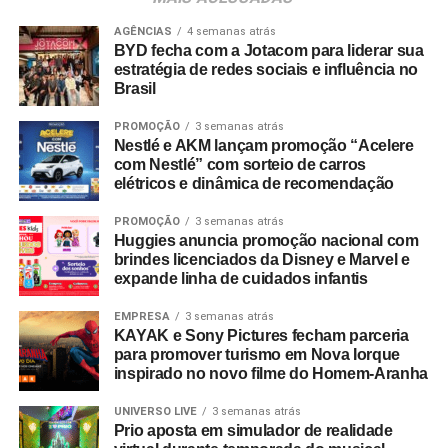
chancelada por pesquisas do setor. Dados do
Incentive
Travel Index
apontam que 80% dos colaboradores
AGÊNCIAS
4 semanas atrás
BYD fecha com a Jotacom para liderar sua
consideram viagens de incentivo a forma mais relevante
estratégia de redes sociais e influência no
de reconhecimento profissional — contra 20% que optam
Brasil
por bonificações financeiras ou bens materiais. A
PROMOÇÃO
3 semanas atrás
pesquisa revela ainda que essas ativações aumentam a
Nestlé e AKM lançam promoção “Acelere
retenção de lembrança de marca em até 35%, além de
com Nestlé” com sorteio de carros
96% dos entrevistados relatarem incremento na
elétricos e dinâmica de recomendação
motivação.
PROMOÇÃO
3 semanas atrás
Huggies anuncia promoção nacional com
No âmbito comercial, organizações com programas
brindes licenciados da Disney e Marvel e
estruturados de viagens de incentivo registram até três
expande linha de cuidados infantis
vezes mais chances de ultrapassar suas metas de
vendas em comparação com concorrentes sem
EMPRESA
3 semanas atrás
KAYAK e Sony Pictures fecham parceria
programas similares.
para promover turismo em Nova Iorque
inspirado no novo filme do Homem-Aranha
A Copa do Mundo do México, Estados Unidos e Canadá
figurou como um dos grandes catalisadores do setor.
UNIVERSO LIVE
3 semanas atrás
Prio aposta em simulador de realidade
Segundo números da FIFA, foram comercializados mais