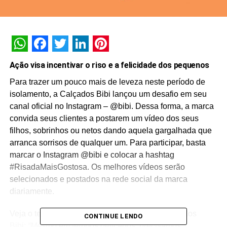
WhatsApp
Facebook
Twitter
LinkedIn
Pinterest
Ação visa incentivar o riso e a felicidade dos pequenos
Para trazer um pouco mais de leveza neste período de
isolamento, a Calçados Bibi lançou um desafio em seu
canal oficial no Instagram – @bibi. Dessa forma, a marca
convida seus clientes a postarem um vídeo dos seus
filhos, sobrinhos ou netos dando aquela gargalhada que
arranca sorrisos de qualquer um. Para participar, basta
marcar o Instagram @bibi e colocar a hashtag
#RisadaMaisGostosa. Os melhores vídeos serão
selecionados e postados na rede social da marca
diariamente.
Veja o texto com a comunicação oficial da Calçados
CONTINUE LENDO
Bibi:
“Mesmo em tempos delicados, precisamos