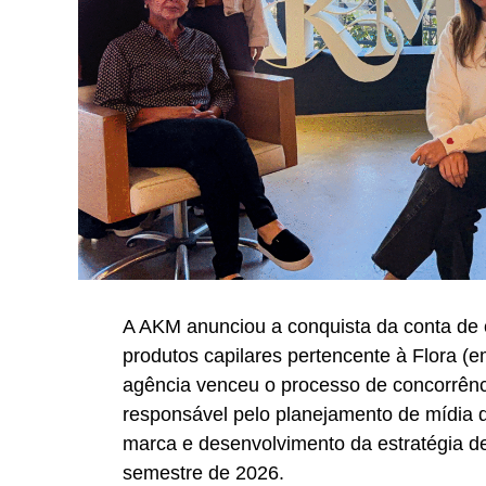
A história da EAÍ?! é pautada por marco
momentos anteciparam, as transformações
principal virada de sua trajetória ocor
menos de 30 dias, a agência idealizou e
uma plataforma digital proprietária. Des
viabilizou mais de 200 eventos digitais 
liderança da transformação digital do se
Com a retomada do mercado, a agência c
assinou uma ativação no metaverso para 
país. No cenário internacional, conduziu 
A AKM anunciou a conquista da conta de
Itaipu Binacional, durante a Expo Dubai,
produtos capilares pertencente à Flora 
mobilizou mais de 200 profissionais de ci
agência venceu o processo de concorrênc
em água, biodiversidade e energia, alcan
responsável pelo planejamento de mídia d
e registrando o maior público computado 
marca e desenvolvimento da estratégia d
exibição.
semestre de 2026.