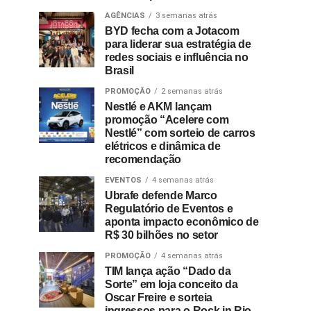
AGÊNCIAS
3 semanas atrás
BYD fecha com a Jotacom
para liderar sua estratégia de
redes sociais e influência no
Brasil
PROMOÇÃO
2 semanas atrás
Nestlé e AKM lançam
promoção “Acelere com
Nestlé” com sorteio de carros
elétricos e dinâmica de
recomendação
EVENTOS
4 semanas atrás
Ubrafe defende Marco
Regulatório de Eventos e
aponta impacto econômico de
R$ 30 bilhões no setor
PROMOÇÃO
4 semanas atrás
TIM lança ação “Dado da
Sorte” em loja conceito da
Oscar Freire e sorteia
ingressos para o Rock in Rio