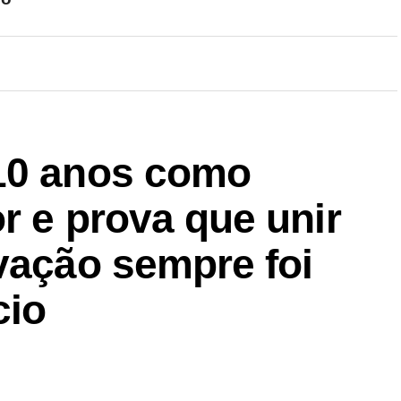
10 anos como
or e prova que unir
vação sempre foi
cio