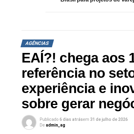
AGÊNCIAS
EAÍ?! chega aos 
referência no set
experiência e ino
sobre gerar negó
Publicado
6 dias atrás
em
31 de julho de 2026
De
admin_ag