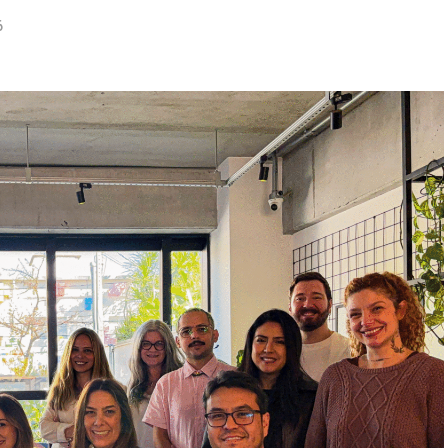
iasmo do primeiro dia, reafirmando nosso
6
as que geram valor para o ecossistema dos nossos
 de projetos para gigantes do mercado como
ter, Grupo Boticário, Suvinil, GOL, Havaianas e
mento, a EAÍ?! inicia o novo ciclo com a conquista
viagem de incentivo) e da Seara (campanhas de
o do escopo de atuação com a Copa Energia
arketing) e com a Mondelez International
e viagens).
também assina a produção da segunda edição do
 Inter que já se integrou ao calendário oficial de
istórica à liderança em inovação