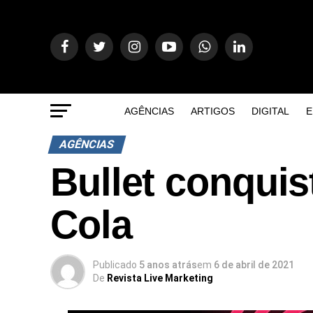
AGÊNCIAS
ARTIGOS
DIGITAL
E
AGÊNCIAS
Bullet conqui
Cola
Publicado
5 anos atrás
em
6 de abril de 2021
De
Revista Live Marketing