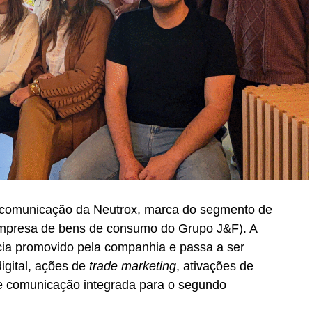
s operacionais que acompanharam, e em muitos
 do mercado de live marketing no Brasil. A
reu em 2020. No auge da pandemia de COVID-19, em
 migrou a convenção nacional da Havaianas para
se movimento nasceu a Smart Live, solução que
em apenas um ano, reposicionando a agência na
tor em um momento crucial.
ontinuou desbravando novas fronteiras. Em 2021,
a Heineken, antecipando tendências virtuais no
o encerramento do Pavilhão Brasil, da Usina de
 comunicação da Neutrox, marca do segmento de
 o maior evento de inovação do mundo. A operação
(empresa de bens de consumo do Grupo J&F). A
nco países em 15 experiências interativas focadas
ia promovido pela companhia e passa a ser
çando a marca de mais de 2 milhões de visitantes
igital, ações de
trade marketing
, ativações de
pelo Pavilhão Brasil durante seus seis meses de
e comunicação integrada para o segundo