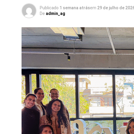
celebrar esta história com o mesmo entus
Publicado
1 semana atrás
em
29 de julho de 202
compromisso em construir narrativas viv
De
admin_ag
clientes”.
Com um portfólio que carrega o histórico
Whirlpool, Heineken, Banco BMG, Banco In
MetLife, para seguir o ritmo do seu cresci
das contas da Camil (convenção anual e 
engajamento interno). Além da ampliaçã
(calendário nacional de eventos e trade m
(ecossistema de campanhas de incentivo 
No último trimestre de 2026, a agência 
Inter Summit, evento proprietário do Banco
Belo Horizonte.
Uma década de viradas: da adaptação h