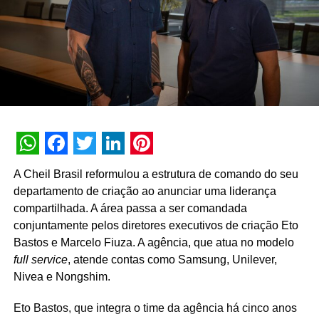
TÓPICOS RELACIONADOS:
DESTAQUE
A SEGUIR
Isabella Costa assume gerência do marketing da
Systax
NÃO PERCA
Bullet anuncia head de criação
WhatsApp
Facebook
Twitter
LinkedIn
Pinterest
A Cheil Brasil reformulou a estrutura de comando do seu
departamento de criação ao anunciar uma liderança
compartilhada. A área passa a ser comandada
conjuntamente pelos diretores executivos de criação Eto
Bastos e Marcelo Fiuza. A agência, que atua no modelo
full service
, atende contas como Samsung, Unilever,
Nivea e Nongshim.
Eto Bastos, que integra o time da agência há cinco anos