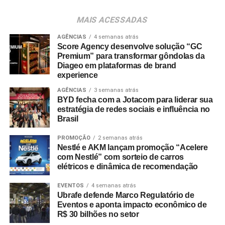
de marcas. Sua visão de negócios e sua trajetória na
liderança de portfólios relevantes serão importantes para
MAIS ACESSADAS
continuarmos desenvolvendo nossas marcas e
ampliando sua relevância junto aos tutores brasileiros”,
AGÊNCIAS
4 semanas atrás
Score Agency desenvolve solução “GC
destaca Ignácio Inda.
Premium” para transformar gôndolas da
Diageo em plataformas de brand
experience
AGÊNCIAS
3 semanas atrás
BYD fecha com a Jotacom para liderar sua
estratégia de redes sociais e influência no
Brasil
PROMOÇÃO
2 semanas atrás
Nestlé e AKM lançam promoção “Acelere
com Nestlé” com sorteio de carros
elétricos e dinâmica de recomendação
EVENTOS
4 semanas atrás
Ubrafe defende Marco Regulatório de
Eventos e aponta impacto econômico de
R$ 30 bilhões no setor