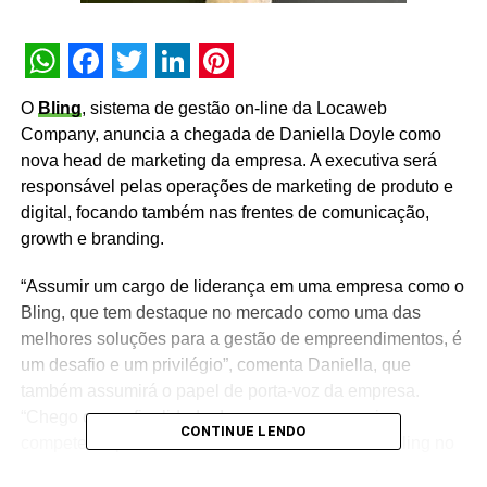
WhatsApp
Facebook
Twitter
LinkedIn
Pinterest
O
Bling
, sistema de gestão on-line da Locaweb
Company, anuncia a chegada de Daniella Doyle como
nova head de marketing da empresa. A executiva será
responsável pelas operações de marketing de produto e
digital, focando também nas frentes de comunicação,
growth e branding.
“Assumir um cargo de liderança em uma empresa como o
Bling, que tem destaque no mercado como uma das
melhores soluções para a gestão de empreendimentos, é
um desafio e um privilégio”, comenta Daniella, que
também assumirá o papel de porta-voz da empresa.
“Chego com a finalidade de somar a essa equipe
CONTINUE LENDO
competente para alavancar ainda mais a marca Bling no
mercado”, completa.