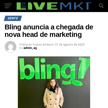
GENTE
Bling anuncia a chegada de
nova head de marketing
Publicado
4 anos atrás
em
31 de agosto de 2022
De
admin_ag