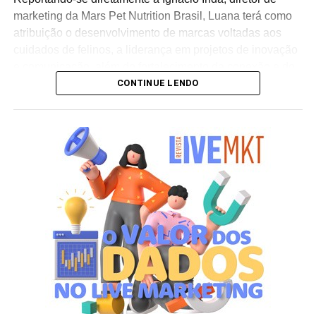
marketing da Mars Pet Nutrition Brasil, Luana terá como
atribuição o desenvolvimento de marcas voltadas aos
cuidados de felinos, a liderança em projetos de inovação
e comunicação, além do fortalecimento da conexão e do
CONTINUE LENDO
relacionamento das linhas com os tutores de animais no
país. “Assumir a gestão de marcas líderes globalmente e
com uma trajetória tão consolidada é um desafio que me
motiva muito. Quero contribuir para o desenvolvimento
dessas marcas no Brasil e fortalecer ainda mais sua
conexão com os tutores. Saber que nosso trabalho
contribui para o propósito da Mars de criar um mundo
melhor para os pets e para as pessoas que cuidam deles
torna essa nova etapa ainda mais significativa”, ressalta
Luana Nardez.
Para o diretor da área, a movimentação reforça a
competitividade da empresa no setor. “A Luana reúne
uma sólida experiência em marketing, inovação e gestão