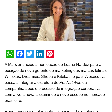
clientes”, destaca Tatiana Pacheco,
COO
da Cheil Brasil.
A movimentação busca fortalecer a entrega criativa
integrada às demais áreas de especialidade da agência.
Além dos serviços tradicionais de planejamento, criação
e mídia, a Cheil opera com núcleos dedicados de
CRM
,
retail
, eventos,
live commerce
, produção de conteúdo,
social
e um estúdio proprietário voltado a soluções de
inteligência artificial.
WhatsApp
Facebook
Twitter
LinkedIn
Pinterest
A Mars anunciou a nomeação de Luana Nardez para a
posição de nova gerente de marketing das marcas felinas
Whiskas, Dreamies, Sheba e Kitekat no país. A executiva
passa a integrar a estrutura de
Pet Nutrition
da
companhia após o processo de integração corporativa
com a Kellanova, assumindo o novo escopo no mercado
brasileiro.
Reportando-se diretamente a Ignácio Inda, diretor de