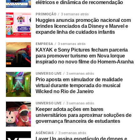
elétricos e dinâmica de recomendação
PROMOÇÃO
3 semanas atrás
Huggies anuncia promoção nacional com
brindes licenciados da Disney e Marvel e
expande linha de cuidados infantis
EMPRESA
3 semanas atrás
KAYAK e Sony Pictures fecham parceria
para promover turismo em Nova Iorque
inspirado no novo filme do Homem-Aranha
UNIVERSO LIVE
3 semanas atrás
Prio aposta em simulador de realidade
virtual durante temporada do musical
Wicked no Rio de Janeiro
UNIVERSO LIVE
3 semanas atrás
Keeper adota ações em bares
universitários para aproximar soluções de
governança financeira de estudantes
AGÊNCIAS
3 semanas atrás
Layer Up assina espetáculo de drones e