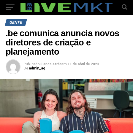
GENTE
.be comunica anuncia novos
diretores de criação e
planejamento
Publicado
3 anos atrás
em
11 de abril de 2023
De
admin_ag