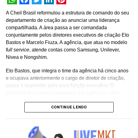
WhatsApp
Facebook
Twitter
LinkedIn
Pinterest
A Cheil Brasil reformulou a estrutura de comando do seu
departamento de criação ao anunciar uma liderança
compartilhada. A área passa a ser comandada
conjuntamente pelos diretores executivos de criação Eto
Bastos e Marcelo Fiuza. A agência, que atua no modelo
full service
, atende contas como Samsung, Unilever,
Nivea e Nongshim.
Eto Bastos, que integra o time da agência há cinco anos
e ocupava anteriormente o cargo de diretor de criação,
passa a responder pela nova função executiva. O
profissional acumula passagens por agências como
Propeg, Sunset, Rapp e MRM.
CONTINUE LENDO
Já Marcelo Fiuza retorna à Cheil Brasil para assumir o
posto de co-líder criativo, após ter integrado a equipe da
casa entre 2023 e 2025. Em sua trajetória corporativa,
Fiuza reúne experiência em operações publicitárias como