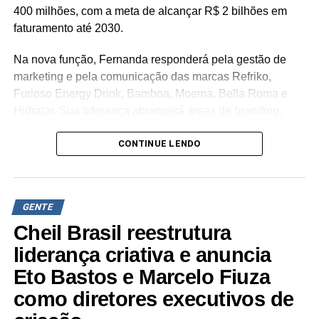
400 milhões, com a meta de alcançar R$ 2 bilhões em
faturamento até 2030.
Na nova função, Fernanda responderá pela gestão de
marketing e pela comunicação das marcas Refriko,
Furioso Energy Drink, Bamboa, Moema, Bella Roma e
Hidratar. Sua liderança abrangerá áreas de
branding
,
posicionamento de mercado, campanhas publicitárias,
CONTINUE LENDO
relacionamento com consumidores e novos projetos de
negócios. “Encontro uma empresa em um momento de
transformação, com marcas que têm enorme potencial de
crescimento e uma agenda bastante consistente para os
GENTE
próximos anos. Quero contribuir para que o marketing
Cheil Brasil reestrutura
esteja cada vez mais conectado ao negócio,
transformando estratégia, criatividade e dados em
liderança criativa e anuncia
resultados e em valor para as marcas”, ressalta Maria
Eto Bastos e Marcelo Fiuza
Fernanda Beneli Vicente.
como diretores executivos de
A executiva possui mais de 20 anos de atuação