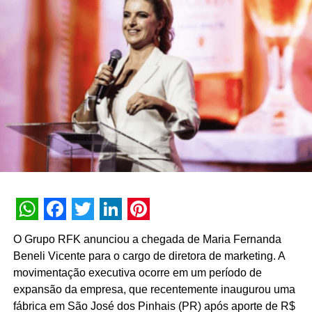
Brasil, Heads Propaganda, Tracylocke Brasil, Trident,
Wiper Agency, além de canais de TV e agências de
design.
TÓPICOS RELACIONADOS:
DESTAQUE
A SEGUIR
Paulo Drago é o novo CEO do Lopes
Supermercados
NÃO PERCA
Tahiana D’Egmont é a nova CMO da Maxmilhas
WhatsApp
Facebook
Twitter
LinkedIn
Pinterest
O Grupo RFK anunciou a chegada de Maria Fernanda
Beneli Vicente para o cargo de diretora de marketing. A
movimentação executiva ocorre em um período de
expansão da empresa, que recentemente inaugurou uma
fábrica em São José dos Pinhais (PR) após aporte de R$