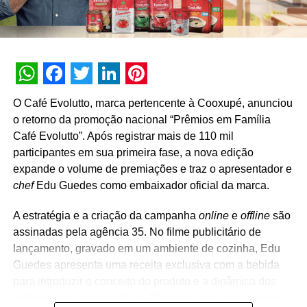
para guardar com orgulho”, comenta a gerente de
marketing de Nescau, Mariana Santos.
“Presentear os fãs com a marca de skate que esteve em
todas as minhas principais conquistas é incrível. É como
WhatsApp
Facebook
Twitter
LinkedIn
Pinterest
se cada vencedor da promoção tivesse um pedacinho de
O Café Evolutto, marca pertencente à Cooxupé, anunciou
mim. Tenho certeza de que mais crianças — e em
o retorno da promoção nacional “Prêmios em Família
especial as meninas –, vão querer começar a andar de
Café Evolutto”. Após registrar mais de 110 mil
skate”, disse Rayssa.
participantes em sua primeira fase, a nova edição
expande o volume de premiações e traz o apresentador e
A promoção se encerra em 25 de agosto. A cada R＄ 15
chef
Edu Guedes como embaixador oficial da marca.
em compras de produtos participantes Nescau, o
consumidor recebe um número da sorte. As notas fiscais
A estratégia e a criação da campanha
online
e
offline
são
devem ser cadastradas no
site da promoção
. Os sorteios
assinadas pela agência 35. No filme publicitário de
acontecem em 30 de julho, 13 e 27 de agosto nas 150
lançamento, gravado em um ambiente de cozinha, Edu
lojas aderentes. Já o sorteio geral será realizado em 3 de
Guedes apresenta uma receita exclusiva com a bebida
setembro. A participação é cumulativa e cada consumidor
para introduzir o conceito do produto e a dinâmica dos
pode ter até dez números da sorte.
prêmios aos consumidores. “Quando uma marca cresce