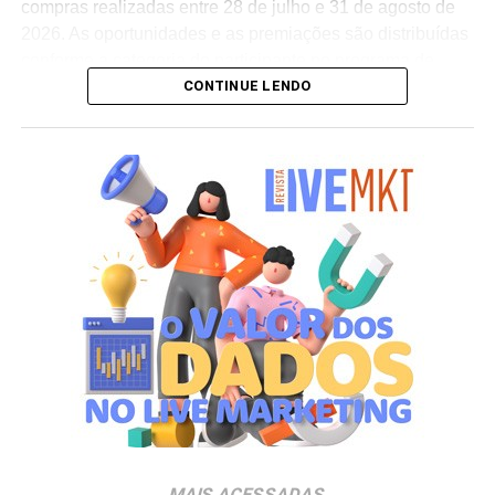
compras realizadas entre 28 de julho e 31 de agosto de
2026. As oportunidades e as premiações são distribuídas
conforme a categoria do participante no programa de
CONTINUE LENDO
relacionamento.
A apuração dos contemplados será realizada no dia 10
de setembro de 2026. Após a divulgação do resultado
oficial, os vencedores terão até o dia 16 de setembro para
realizar a retirada presencial dos ingressos e brindes no
espaço Villa Atende, localizado no piso G1 do shopping.
“O SP Open é um torneio muito relevante para a cidade e
para essa região. Como estamos no evento de forma tão
profunda, nada mais justo do que proporcionar essa
experiência para alguns dos nossos clientes fiéis”,
destaca Aline Ivanov, gerente de marketing do Shopping
Villa Lobos.
Para ingressar no programa e participar do sorteio, os
consumidores devem baixar o aplicativo oficial do
MAIS ACESSADAS