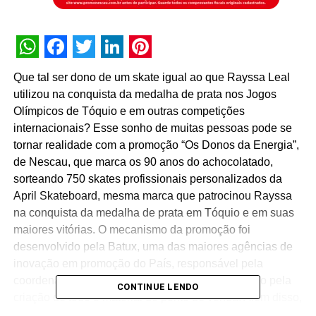
WhatsApp
Facebook
Twitter
LinkedIn
Pinterest
Que tal ser dono de um skate igual ao que Rayssa Leal
utilizou na conquista da medalha de prata nos Jogos
Olímpicos de Tóquio e em outras competições
internacionais? Esse sonho de muitas pessoas pode se
tornar realidade com a promoção “Os Donos da Energia”,
de Nescau, que marca os 90 anos do achocolatado,
sorteando 750 skates profissionais personalizados da
April Skateboard, mesma marca que patrocinou Rayssa
na conquista da medalha de prata em Tóquio e em suas
maiores vitórias. O mecanismo da promoção foi
desenvolvido pela Batux, uma das maiores agências de
inovação em promoção do País, responsável pela
coordenação e gerenciamento da ação, bem como pela
CONTINUE LENDO
criação de todo o material de ponto de venda. Além disso,
a promoção conta com brindes instantâneos de 3 mil