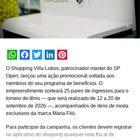
A promoção abrange todas as linhas de produtos da
marca em todo o território nacional. Para concorrer aos
prêmios, os consumidores devem cadastrar os
comprovantes fiscais pelo site oficial ou via WhatsApp.
São mais de mil contemplações instantâneas diretas
reveladas no momento do cadastro do produto, além da
distribuição de R$ 10 mil toda semana e o sorteio final de
WhatsApp
Facebook
Twitter
LinkedIn
Pinterest
três automóveis elétricos. “Queríamos que a promoção
O Shopping Villa Lobos, patrocinador
master
do SP
fosse muito mais do que um incentivo de compra. Ela
Open, lançou uma ação promocional voltada aos
precisava reforçar os atributos da marca, gerar conversa e
membros do seu programa de benefícios. O
manter o Café Evolutto presente na rotina das pessoas. A
empreendimento sorteará 25 pares de ingressos para o
combinação entre mecânica simples, premiações
torneio de tênis — que será realizado de 12 a 20 de
atrativas, comunicação integrada e a chegada do Edu
setembro de 2026 —, acompanhados de itens de moda
Guedes nos permite manter a marca presente na rotina
exclusivos da marca Maria Filó.
do consumidor durante todo o período da campanha”,
conclui Hugo Furlan, coordenador de marketing da
Para participar da campanha, os clientes devem registrar
Cooxupé.
no aplicativo do shopping qualquer nota fiscal de