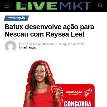
PROMOÇÃO
Batux desenvolve ação para
Nescau com Rayssa Leal
Publicado
4 anos atrás
em
11 de agosto de 2022
De
admin_ag