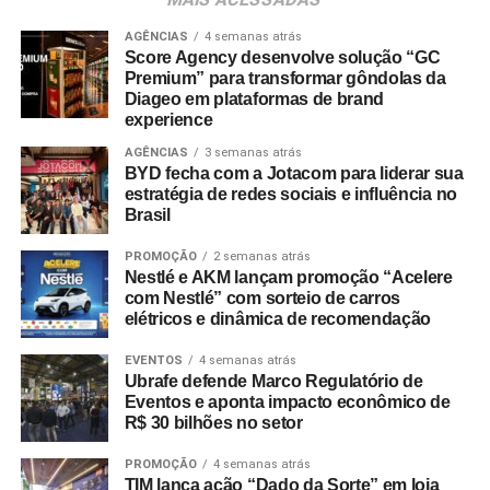
Shopping Villa Lobos, efetuar o cadastro e enviar
comprovantes fiscais de qualquer valor. O regulamento
AGÊNCIAS
4 semanas atrás
Score Agency desenvolve solução “GC
completo está disponível no site do empreendimento.
Premium” para transformar gôndolas da
Diageo em plataformas de brand
experience
AGÊNCIAS
3 semanas atrás
BYD fecha com a Jotacom para liderar sua
estratégia de redes sociais e influência no
Brasil
PROMOÇÃO
2 semanas atrás
Nestlé e AKM lançam promoção “Acelere
com Nestlé” com sorteio de carros
elétricos e dinâmica de recomendação
EVENTOS
4 semanas atrás
Ubrafe defende Marco Regulatório de
Eventos e aponta impacto econômico de
R$ 30 bilhões no setor
PROMOÇÃO
4 semanas atrás
TIM lança ação “Dado da Sorte” em loja