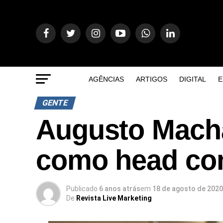
AGÊNCIAS
ARTIGOS
DIGITAL
E
GENTE
Augusto Mach
como head co
Publicado
6 anos atrás
em
18 de agosto de 2020
De
Revista Live Marketing