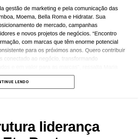
la gestão de marketing e pela comunicação das
amboa, Moema, Bella Roma e Hidratar. Sua
posicionamento de mercado, campanhas
idores e novos projetos de negócios. “Encontro
rmação, com marcas que têm enorme potencial
nsistente para os próximos anos. Quero contribuir
is conectado ao negócio, transformando
tados e em valor para as marcas”, ressalta Maria
NTINUE LENDO
uação profissional nas áreas de
marketing
,
r o Grupo RFK, atuou como
CMO
do Grupo
ing
, campanhas 360°, performance comercial e
rutura liderança
 estrutura executiva para sustentar o aumento da
 portfólio de bebidas no mercado nacional.