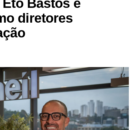
a Eto Bastos e
mo diretores
ação