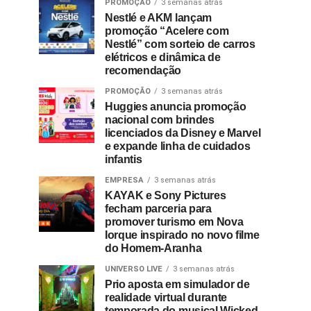
PROMOÇÃO
3 semanas atrás
Nestlé e AKM lançam
promoção “Acelere com
Nestlé” com sorteio de carros
elétricos e dinâmica de
recomendação
PROMOÇÃO
3 semanas atrás
Huggies anuncia promoção
nacional com brindes
licenciados da Disney e Marvel
e expande linha de cuidados
infantis
EMPRESA
3 semanas atrás
KAYAK e Sony Pictures
fecham parceria para
promover turismo em Nova
Iorque inspirado no novo filme
do Homem-Aranha
UNIVERSO LIVE
3 semanas atrás
Prio aposta em simulador de
realidade virtual durante
temporada do musical Wicked