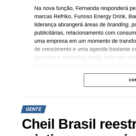
Na nova função, Fernanda responderá pe
marcas Refriko, Furioso Energy Drink, B
liderança abrangerá áreas de
branding
, 
publicitárias, relacionamento com consum
uma empresa em um momento de transfo
de crescimento e uma agenda bastante co
para que o marketing esteja cada vez ma
estratégia, criatividade e dados em resul
Fernanda Beneli Vicente.
CO
A executiva possui mais de 20 anos de at
comunicação e
growth
. Antes de integra
Madero, onde liderou iniciativas de
brand
GENTE
estratégias baseadas em dados.
Cheil Brasil reest
Com a contratação, o grupo fortalece sua
capacidade produtiva e a consolidação do