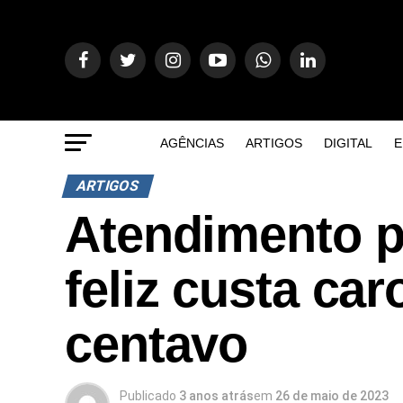
AGÊNCIAS
ARTIGOS
DIGITAL
E
ARTIGOS
Atendimento pe
feliz custa ca
centavo
Publicado
3 anos atrás
em
26 de maio de 2023