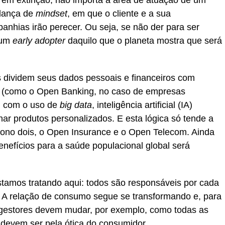
em extinção, não importa a área de atuação de um
dança de
mindset
, em que o cliente e a sua
anhias irão perecer. Ou seja, se não der para ser
 um
early adopter
daquilo que o planeta mostra que será
 dividem seus dados pessoais e financeiros com
or (como o Open Banking, no caso de empresas
e, com o uso de
big data
, inteligência artificial (IA)
ar produtos personalizados. E esta lógica só tende a
ono dois, o Open Insurance e o Open Telecom. Ainda
efícios para a saúde populacional global será
stamos tratando aqui: todos são responsáveis por cada
e. A relação de consumo segue se transformando e, para
gestores devem mudar, por exemplo, como todas as
devem ser pela ótica do consumidor.