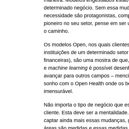
maneira. Modelos engessados estão 
determinado negócio. Sem essa mu
necessidade são protagonistas, comp
pioneiro no seu setor, pense em ser
o caminho.
Os modelos Open, nos quais clientes
instituições de um determinado set
financeiras), são uma mostra de qu
e
machine learning
é possível desenh
avançar para outros campos – menci
sonho com o Open Health onde os ben
imensurável.
Não importa o tipo de negócio que e
cliente. Esta deve ser a mentalidad
captar ainda mais essas mudanças, 
áreas são medidas e essas medidas 