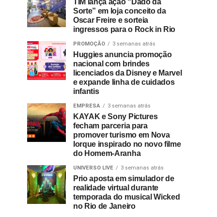
TIM lança ação “Dado da
Sorte” em loja conceito da
Oscar Freire e sorteia
ingressos para o Rock in Rio
PROMOÇÃO
3 semanas atrás
Huggies anuncia promoção
nacional com brindes
licenciados da Disney e Marvel
e expande linha de cuidados
infantis
EMPRESA
3 semanas atrás
KAYAK e Sony Pictures
fecham parceria para
promover turismo em Nova
Iorque inspirado no novo filme
do Homem-Aranha
UNIVERSO LIVE
3 semanas atrás
Prio aposta em simulador de
realidade virtual durante
temporada do musical Wicked
no Rio de Janeiro