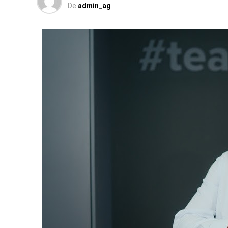
De
admin_ag