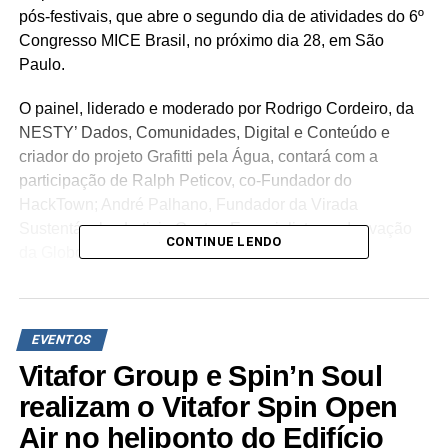
pós-festivais, que abre o segundo dia de atividades do 6º
Congresso MICE Brasil, no próximo dia 28, em São
Paulo.
O painel, liderado e moderado por Rodrigo Cordeiro, da
NESTY’ Dados, Comunidades, Digital e Conteúdo e
criador do projeto Grafitti pela Água, contará com a
participação de Ralph Peticov, co-Fundador do
HackTown; André Palhano, Fundador da Virada
Sustentável; e Leticia Castro, Especialista em Inovação
CONTINUE LENDO
da Globo.
“A pandemia nos fez diversos convites, um deles é que
não queremos mais eventos com data para começar e
EVENTOS
acabar. Alguns entenderam, há tempos, que só transferir
informação não basta, os eventos estão sendo
Vitafor Group e Spin’n Soul
construídos com recursos complementares da arte e da
realizam o Vitafor Spin Open
cultura, ferramentas que sensibilizam, olham também
Air no heliponto do Edifício
para o lado emocional e não apenas racional de quem