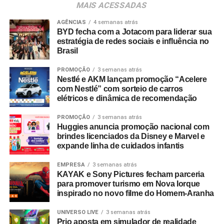
MAIS ACESSADAS
conhecimento, estimular novos negócios e contribuir para
Speed Meeting EBS:
o fortalecimento desse mercado, que ainda tem um
AGÊNCIAS
4 semanas atrás
BYD fecha com a Jotacom para liderar sua
enorme potencial de crescimento no país”, destaca
Data
: 27 e 28 de outubro de 2021
estratégia de redes sociais e influência no
Johnny Reitzfeld, fundador e
CEO
da Amicci.
Horário
: 10h às 12h
Brasil
O credenciamento é destinado a profissionais de toda a
Local
: Centro de Convenções Rebouças
PROMOÇÃO
3 semanas atrás
Nestlé e AKM lançam promoção “Acelere
cadeia produtiva — incluindo varejistas, fabricantes,
Endereço
: Avenida Rebouças, 600 – Pinheiros, São
com Nestlé” com sorteio de carros
distribuidores, fornecedores e consultores —
Paulo-SP
elétricos e dinâmica de recomendação
interessados no mapeamento de tendências e na
Mais informações e inscrições
:
www.feiraebs.com.
br
geração de novas parcerias comerciais.
PROMOÇÃO
3 semanas atrás
Huggies anuncia promoção nacional com
TÓPICOS RELACIONADOS:
DESTAQUE
brindes licenciados da Disney e Marvel e
expande linha de cuidados infantis
A SEGUIR
Parque da Cerveja realiza 1ª edição da
EMPRESA
3 semanas atrás
Oktoberfest em Campos do Jordão
KAYAK e Sony Pictures fecham parceria
para promover turismo em Nova Iorque
NÃO PERCA
inspirado no novo filme do Homem-Aranha
Festival Varilux de Cinema Francês anuncia as
datas de sua edição presencial de 2021
UNIVERSO LIVE
3 semanas atrás
Prio aposta em simulador de realidade