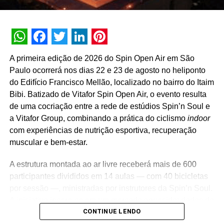
“É irrelevante pensarmos isoladamente nas letras que
compõem o mercado MICE, pois o que temos pela frente
é o desafio de traduzir e maximizar a transmissão da boa
informação ao grupo a quem desejamos impactar, ou
WhatsApp
Facebook
Twitter
LinkedIn
Pinterest
seja, as nossas comunidades. O futuro do mercado MICE
A primeira edição de 2026 do Spin Open Air em São
é a integração de todas as letras em nossos projetos,
Paulo ocorrerá nos dias 22 e 23 de agosto no heliponto
somando com experiência e entretenimento”,
do Edifício Francisco Mellão, localizado no bairro do Itaim
complementa Rodrigo Cordeiro.
Bibi. Batizado de Vitafor Spin Open Air, o evento resulta
de uma cocriação entre a rede de estúdios Spin’n Soul e
O 6º Congresso MICE Brasil, que acontece dentro da 19ª
a Vitafor Group, combinando a prática do ciclismo
indoor
Feira EBS | Evento Business Show, é o maior evento de
com experiências de nutrição esportiva, recuperação
conteúdo voltado ao segmento MICE (Meeting,
muscular e bem-estar.
Incentives, Conferences and Exhibitions) realizado no
país. Neste ano, será presencial, nos dias 27 e 28 de
A estrutura montada ao ar livre receberá mais de 600
outubro, no Centro de Convenções Rebouças, em São
participantes divididos em 14 aulas — com 40 bicicletas
Paulo.
por sessão —, ministradas por instrutores da Spin’n Soul.
A iniciativa insere-se em um mercado aquecido: dados do
Serão dois dias intensos de conteúdo, discussão,
CONTINUE LENDO
estudo “Saúde & Bem-Estar” (Hand Gestão
networking, internacionalidade, enriquecimento