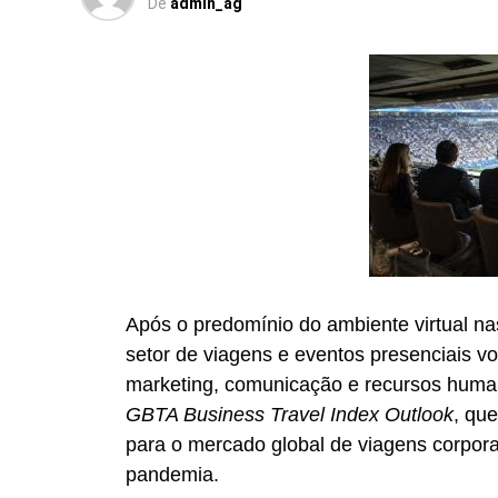
De
admin_ag
avanço importante para as empresas de 
principalmente, para os profissionais 
eventos. Acreditamos que o fortaleciment
que transformam projetos em realidade e 
Após o predomínio do ambiente virtual nas
setor de viagens e eventos presenciais v
marketing, comunicação e recursos hum
GBTA Business Travel Index Outlook
, qu
para o mercado global de viagens corpora
pandemia.