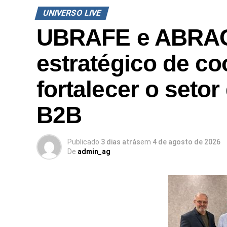
UNIVERSO LIVE
UBRAFE e ABRAC
estratégico de c
fortalecer o setor
B2B
Publicado
3 dias atrás
em
4 de agosto de 2026
De
admin_ag