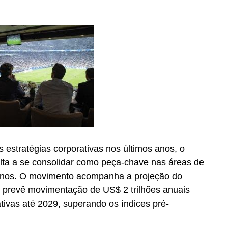
cenografia e montagem de estandes e,
que atuam na montagem e na desmontagem dos
o do setor passa pela valorização das pessoas
fazem a nossa indústria crescer”.
 estratégias corporativas nos últimos anos, o
olta a se consolidar como peça-chave nas áreas de
anos. O movimento acompanha a projeção do
e prevê movimentação de US$ 2 trilhões anuais
tivas até 2029, superando os índices pré-