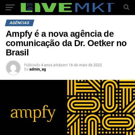
AGÊNCIAS
Ampfy é a nova agência de
comunicação da Dr. Oetker no
Brasil
Publicado
4 anos atrás
em
16 de maio de 2022
De
admin_ag