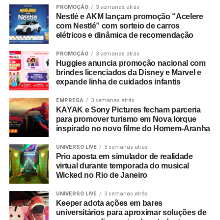
mundo físico ou digital. Durante esta década, nunca
PROMOÇÃO
3 semanas atrás
Nestlé e AKM lançam promoção “Acelere
deixamos de nos reinventar e entendemos que
com Nestlé” com sorteio de carros
experiência de marca é um motor de crescimento direto.
elétricos e dinâmica de recomendação
É essa evolução que traduzimos hoje como Business
Experience”, destaca Paulo Farnese, CEO da EAÍ?!.
PROMOÇÃO
3 semanas atrás
Huggies anuncia promoção nacional com
“Completar dez anos é celebrar esta história com o
brindes licenciados da Disney e Marvel e
mesmo entusiasmo do primeiro dia, reafirmando nosso
expande linha de cuidados infantis
compromisso em construir narrativas vivas que geram
valor para o ecossistema dos nossos clientes”.
EMPRESA
3 semanas atrás
KAYAK e Sony Pictures fecham parceria
para promover turismo em Nova Iorque
Com um portfólio que carrega o histórico de projetos para
inspirado no novo filme do Homem-Aranha
gigantes do mercado como Whirlpool, Heineken, Banco
BMG, Banco Inter, Grupo Boticário, Suvinil, GOL,
UNIVERSO LIVE
3 semanas atrás
Prio aposta em simulador de realidade
Havaianas e MetLife, para seguir o ritmo do seu
virtual durante temporada do musical
crescimento, a EAÍ?! inicia o novo ciclo com a conquista
Wicked no Rio de Janeiro
das contas da Camil (convenção anual e viagem de
incentivo) e da Seara (campanhas de engajamento
UNIVERSO LIVE
3 semanas atrás
Keeper adota ações em bares
interno). Além da ampliação do escopo de atuação com a
universitários para aproximar soluções de
Copa Energia (calendário nacional de eventos e trade