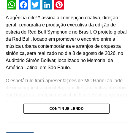
WhatsApp
Facebook
Twitter
LinkedIn
Pinterest
A agência oito™ assina a concepção criativa, direção
geral, cenografia e produção executiva da edição de
estreia do Red Bull Symphonic no Brasil. O projeto global
da Red Bull, focado em promover o encontro entre a
música urbana contemporânea e arranjos de orquestra
sinfônica, será realizado no dia 8 de agosto de 2026, no
Auditório Simón Bolívar, localizado no Memorial da
América Latina, em São Paulo.
O espetáculo trará apresentações de MC Hariel ao lado
de uma orquestra completa, com direção criativa do show
por Drica Lara, direção musical de Nave Beatz e regência
do maestro Xuxa Levy. A proposta adapta sucessos da
CONTINUE LENDO
trajetória do artista paulista para arranjos orquestrais
inéditos.
A estrutura concebida pela agência abrange a criação de