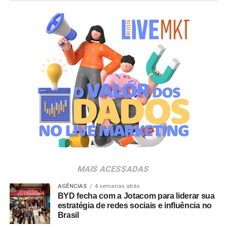
Primeiros”. Sob o mote “como se fosse o primeiro”, a
iniciativa reflete a premissa de que cada projeto, mesmo
após uma década de consolidação no mercado,
permanece sendo uma oportunidade única para
desenhar o futuro e criar conexões memoráveis entre
marcas e pessoas.
Ao longo de 10 anos, a agência vem transformando essa
visão em prática, ampliando sua atuação em brand
experience, trade marketing, tecnologia, conteúdo e
inteligência de dados para gerar impacto real no
negócio. A celebração acompanha também o
amadurecimento de seu posicionamento institucional
para o conceito de
Business Experience
(BX), que traduz
MAIS ACESSADAS
uma evolução do DNA da agência.
AGÊNCIAS
4 semanas atrás
BYD fecha com a Jotacom para liderar sua
“Construímos nossa trajetória com a crença de que
estratégia de redes sociais e influência no
nenhuma experiência vale a pena sem conteúdo e
Brasil
nenhum conteúdo é relevante sem gerar impacto real no