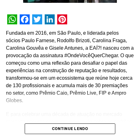
WhatsApp
Facebook
Twitter
LinkedIn
Pinterest
Fundada em 2016, em São Paulo, e liderada pelos
sócios Paulo Farnese, Rodolfo Brizoti, Carolina Fraga,
Carolina Gouvêa e Gisele Antunes, a EAÍ?! nasceu com a
provocação da assinatura #OndeVocêQuerChegar. O que
começou como uma reflexão para desafiar o papel das
experiências na construção de reputação e resultados,
transformou-se em um ecossistema que reúne hoje cerca
de 130 profissionais e acumula mais de 30 premiações
no setor, como Prêmio Caio, Prêmio Live, FIP e Ampro
Globes.
E para celebrar uma década de atuação no mercado
marcada por uma constante inquietude sobre os padrões
CONTINUE LENDO
do live marketing e da comunicação corporativa, a
agência lança a campanha institucional “Infinitos