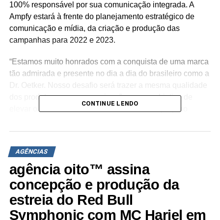
100% responsável por sua comunicação integrada. A
Ampfy estará à frente do planejamento estratégico de
comunicação e mídia, da criação e produção das
campanhas para 2022 e 2023.
“Estamos muito honrados com a conquista de uma marca
tão admirada e presente no dia a dia do brasileiro como a
Dr. Oetker. Nosso desafio será trazer a mesma qualidade
dos produtos para a comunicação, com o objetivo de
CONTINUE LENDO
elevar o awareness da marca e estimular o preparo
caseiro de receitas.” completa Gulherme Brum, sócio e
chief business officer da Ampfy.
AGÊNCIAS
“Nossos desafios não param e entendemos que a
parceria com a Ampfy contribuirá para que a marca
agência oito™ assina
Dr.Oetker esteja cada vez mais próxima e conectada com
concepção e produção da
o consumidor ’’ comenta Sabrina Torquato, head de
estreia do Red Bull
marketing da Dr. Oetker no Brasil.
Symphonic com MC Hariel em