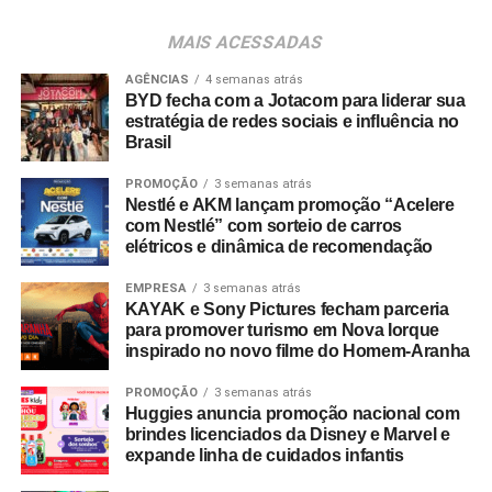
da Oakberry e transformar dados em decisões
MAIS ACESSADAS
estratégicas que sustentem sua expansão no Brasil e no
exterior”, completa.
AGÊNCIAS
4 semanas atrás
BYD fecha com a Jotacom para liderar sua
estratégia de redes sociais e influência no
Brasil
PROMOÇÃO
3 semanas atrás
Nestlé e AKM lançam promoção “Acelere
com Nestlé” com sorteio de carros
elétricos e dinâmica de recomendação
EMPRESA
3 semanas atrás
KAYAK e Sony Pictures fecham parceria
para promover turismo em Nova Iorque
inspirado no novo filme do Homem-Aranha
PROMOÇÃO
3 semanas atrás
Huggies anuncia promoção nacional com
brindes licenciados da Disney e Marvel e
expande linha de cuidados infantis