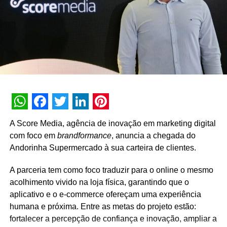
tem sido um forte aliado no combate à crise do novo
coronavírus.
TÓPICOS RELACIONADOS:
A SEGUIR
#VáDeMáscara é aposta da campanha do
Shopping Taboão
NÃO PERCA
Cofapinho: A estrela digital da campanha
WhatsApp
Facebook
Twitter
LinkedIn
Pinterest
promocional da Cofap ajuda a manter o Brasil em
A Score Media, agência de inovação em marketing digital
movimento com segurança
com foco em
brandformance
, anuncia a chegada do
Andorinha Supermercado à sua carteira de clientes.
A parceria tem como foco traduzir para o online o mesmo
acolhimento vivido na loja física, garantindo que o
aplicativo e o e-commerce ofereçam uma experiência
humana e próxima. Entre as metas do projeto estão:
fortalecer a percepção de confiança e inovação, ampliar a