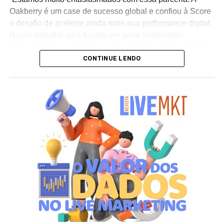
Oakberry é um case de sucesso global e confiou à Score
o desafio de acelerar ainda mais sua performance digital.
Nosso trabalho será focado em gerar visibilidade,
engajamento e conversões, conectando a marca a novas
CONTINUE LENDO
audiências e sustentando sua expansão internacional”,
afirma Henrique Troitinho, CEO da Score Media.
O projeto contempla desde a otimização de campanhas
de mídia paga para maior eficiência em investimento até
o fortalecimento da presença orgânica da marca nos
buscadores e a estruturação de inteligência de negócios
baseada em dados. A proposta é criar um ecossistema
digital robusto que amplifique os diferenciais da Oakberry
e gere impacto direto em seu crescimento global.
Segundo Troitinho, a chegada do novo cliente reforça o
posicionamento da Score Media como parceira de
negócios estratégicos para marcas líderes em seus
setores. “Nosso objetivo é potencializar a presença digital