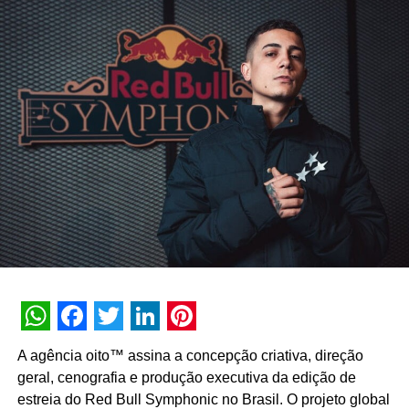
da marca”, diz Ti Bernardes, diretor-geral da agência
MAK.
TÓPICOS RELACIONADOS:
DESTAQUE
A SEGUIR
Studio Panda assina cenografia do Parque Villa
Olímpica
NÃO PERCA
Pelo quarto ano consecutivo, Mark Up se une ao
Pacto Global da ONU
WhatsApp
Facebook
Twitter
LinkedIn
Pinterest
A agência oito™ assina a concepção criativa, direção
geral, cenografia e produção executiva da edição de
estreia do Red Bull Symphonic no Brasil. O projeto global