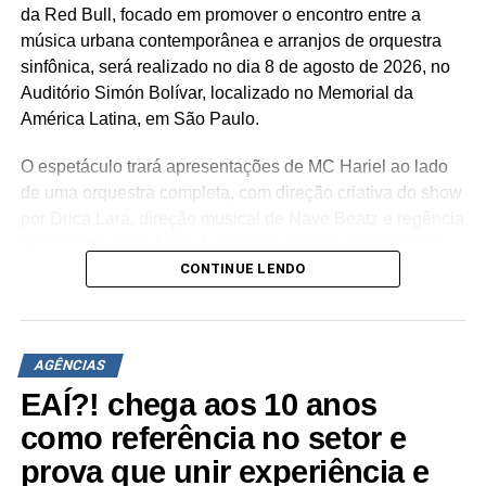
da Red Bull, focado em promover o encontro entre a
música urbana contemporânea e arranjos de orquestra
sinfônica, será realizado no dia 8 de agosto de 2026, no
Auditório Simón Bolívar, localizado no Memorial da
América Latina, em São Paulo.
O espetáculo trará apresentações de MC Hariel ao lado
de uma orquestra completa, com direção criativa do show
por Drica Lara, direção musical de Nave Beatz e regência
do maestro Xuxa Levy. A proposta adapta sucessos da
CONTINUE LENDO
trajetória do artista paulista para arranjos orquestrais
inéditos.
A estrutura concebida pela agência abrange a criação de
AGÊNCIAS
um palco desenhado especialmente para a ocasião por
Drica Lara, sistema de iluminação cênica, sonorização de
EAÍ?! chega aos 10 anos
alta fidelidade e painéis de LED direcionados ao
como referência no setor e
alinhamento audiovisual. A narrativa imersiva estende a
prova que unir experiência e
experiência do público desde a recepção no espaço até o