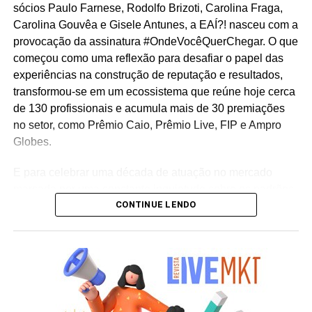
sócios Paulo Farnese, Rodolfo Brizoti, Carolina Fraga,
Carolina Gouvêa e Gisele Antunes, a EAÍ?! nasceu com a
provocação da assinatura #OndeVocêQuerChegar. O que
começou como uma reflexão para desafiar o papel das
experiências na construção de reputação e resultados,
transformou-se em um ecossistema que reúne hoje cerca
de 130 profissionais e acumula mais de 30 premiações
no setor, como Prêmio Caio, Prêmio Live, FIP e Ampro
Globes.
E para celebrar uma década de atuação no mercado
marcada por uma constante inquietude sobre os padrões
CONTINUE LENDO
do live marketing e da comunicação corporativa, a
agência lança a campanha institucional “Infinitos
Primeiros”. Sob o mote “como se fosse o primeiro”, a
iniciativa reflete a premissa de que cada projeto, mesmo
após uma década de consolidação no mercado,
permanece sendo uma oportunidade única para
desenhar o futuro e criar conexões memoráveis entre