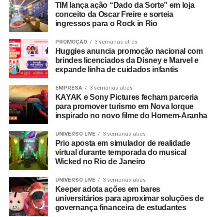
TIM lança ação “Dado da Sorte” em loja
“Completar dez anos é celebrar esta história com o
conceito da Oscar Freire e sorteia
mesmo entusiasmo do primeiro dia, reafirmando nosso
ingressos para o Rock in Rio
compromisso em construir narrativas vivas que geram
valor para o ecossistema dos nossos clientes”.
PROMOÇÃO
3 semanas atrás
Huggies anuncia promoção nacional com
brindes licenciados da Disney e Marvel e
Com um portfólio que carrega o histórico de projetos para
expande linha de cuidados infantis
gigantes do mercado como Whirlpool, Heineken, Banco
BMG, Banco Inter, Grupo Boticário, Suvinil, GOL,
EMPRESA
3 semanas atrás
KAYAK e Sony Pictures fecham parceria
Havaianas e MetLife, para seguir o ritmo do seu
para promover turismo em Nova Iorque
crescimento, a EAÍ?! inicia o novo ciclo com a conquista
inspirado no novo filme do Homem-Aranha
das contas da Camil (convenção anual e viagem de
incentivo) e da Seara (campanhas de engajamento
UNIVERSO LIVE
3 semanas atrás
Prio aposta em simulador de realidade
interno). Além da ampliação do escopo de atuação com a
virtual durante temporada do musical
Copa Energia (calendário nacional de eventos e trade
Wicked no Rio de Janeiro
marketing) e com a Mondelez International (ecossistema
de campanhas de incentivo e viagens).
UNIVERSO LIVE
3 semanas atrás
Keeper adota ações em bares
universitários para aproximar soluções de
No último trimestre de 2026, a agência também assina a
governança financeira de estudantes
produção da segunda edição do Inter Summit, evento