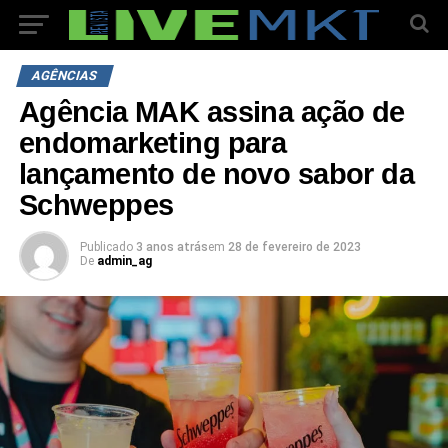
AGÊNCIAS
Agência MAK assina ação de
endomarketing para
lançamento de novo sabor da
Schweppes
Publicado
3 anos atrás
em
28 de fevereiro de 2023
De
admin_ag