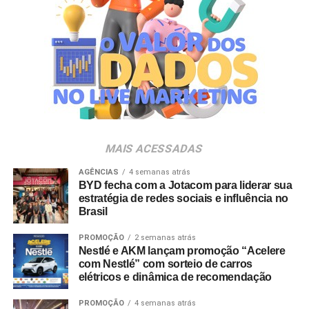
marcas e pessoas.
Ao longo de 10 anos, a agência vem transformando essa
visão em prática, ampliando sua atuação em brand
experience, trade marketing, tecnologia, conteúdo e
inteligência de dados para gerar impacto real no
negócio. A celebração acompanha também o
amadurecimento de seu posicionamento institucional
para o conceito de
Business Experience
(BX), que traduz
MAIS ACESSADAS
uma evolução do DNA da agência.
AGÊNCIAS
4 semanas atrás
BYD fecha com a Jotacom para liderar sua
“Construímos nossa trajetória com a crença de que
estratégia de redes sociais e influência no
nenhuma experiência vale a pena sem conteúdo e
Brasil
nenhum conteúdo é relevante sem gerar impacto real no
mundo físico ou digital. Durante esta década, nunca
PROMOÇÃO
2 semanas atrás
Nestlé e AKM lançam promoção “Acelere
deixamos de nos reinventar e entendemos que
com Nestlé” com sorteio de carros
experiência de marca é um motor de crescimento direto.
elétricos e dinâmica de recomendação
É essa evolução que traduzimos hoje como Business
Experience”, destaca Paulo Farnese, CEO da EAÍ?!.
PROMOÇÃO
4 semanas atrás