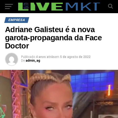
EMPRESA
Adriane Galisteu é a nova
garota-propaganda da Face
Doctor
Publicado
4 anos atrás
em
5 de agosto de 2022
De
admin_ag