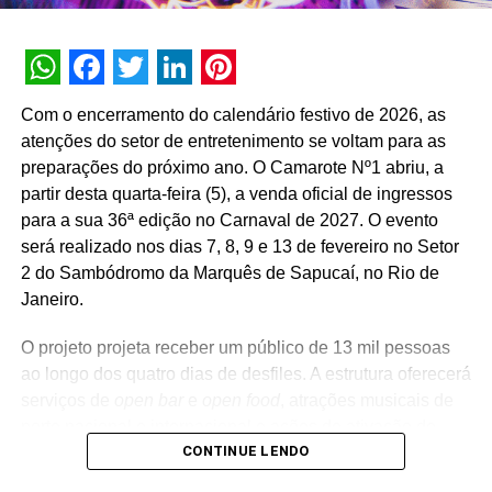
customizada.
A estratégia de divulgação da campanha engloba
WhatsApp
Facebook
Twitter
LinkedIn
Pinterest
veiculação em canais de TV fechada, mídias digitais,
Com o encerramento do calendário festivo de 2026, as
peças de
Out of Home
(OOH) e ações com
atenções do setor de entretenimento se voltam para as
influenciadores digitais, reforçando o posicionamento do
preparações do próximo ano. O Camarote Nº1 abriu, a
banco na transformação digital do setor financeiro.
partir desta quarta-feira (5), a venda oficial de ingressos
para a sua 36ª edição no Carnaval de 2027. O evento
será realizado nos dias 7, 8, 9 e 13 de fevereiro no Setor
2 do Sambódromo da Marquês de Sapucaí, no Rio de
Janeiro.
O projeto projeta receber um público de 13 mil pessoas
ao longo dos quatro dias de desfiles. A estrutura oferecerá
serviços de
open bar
e
open food
, atrações musicais de
porte nacional e internacional e ações de ativação de
CONTINUE LENDO
marcas parceiras. “O Camarote Nº1 é um projeto que faz
parte da história do Carnaval carioca. Temos investido