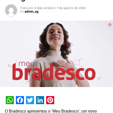
de altíssima qualidade de forma acessível”, finaliza.
Publicado
2 dias atrás
em
7 de agosto de 2026
De
admin_ag
TÓPICOS RELACIONADOS:
DESTAQUE
A SEGUIR
Nexo.Live e BigDay anunciam collab para
empoderar o live marketing
NÃO PERCA
Coca-Cola celebra 80 anos no Brasil e investe
cerca de R$ 200 milhões em programas focados
no pequeno varejo
WhatsApp
Facebook
Twitter
LinkedIn
Pinterest
O Bradesco apresentou o ‘Meu Bradesco’, um novo