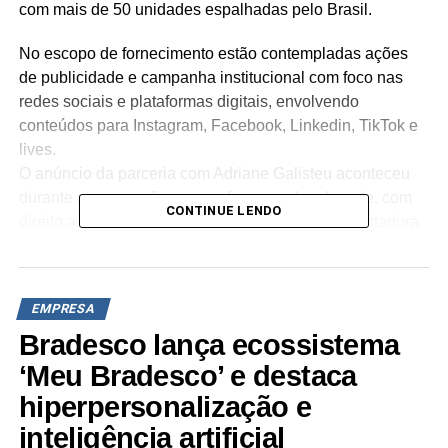
com mais de 50 unidades espalhadas pelo Brasil.
No escopo de fornecimento estão contempladas ações
de publicidade e campanha institucional com foco nas
redes sociais e plataformas digitais, envolvendo
conteúdos para Instagram, Facebook, Linkedin, TikTok e
lives.
O anúncio da parceria com Adriane Galisteu aconteceu
durante a convenção com os franqueados da rede, com
CONTINUE LENDO
direito a um vídeo exclusivo enviado pela apresentadora
a todos os participantes. As demais ações começarão a
ser veiculadas nas redes sociais a partir de agosto.
EMPRESA
Para o CEO da rede, Nelson Lins, Adriana Galisteu
representa os atributos da marca. “Ela é elegante, gosta
Bradesco lança ecossistema
de se cuidar e enxerga na beleza um aliado do bem estar
‘Meu Bradesco’ e destaca
e do viver bem. Acreditamos exatamente nisso na
hiperpersonalização e
FaceDoctor, no poder do cuidado, no respeito à beleza de
inteligência artificial
cada um e no compromisso de entregar procedimentos