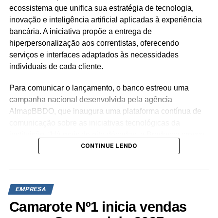
ecossistema que unifica sua estratégia de tecnologia,
inovação e inteligência artificial aplicadas à experiência
bancária. A iniciativa propõe a entrega de
hiperpersonalização aos correntistas, oferecendo
serviços e interfaces adaptados às necessidades
individuais de cada cliente.
Para comunicar o lançamento, o banco estreou uma
campanha nacional desenvolvida pela agência
AlmapBBDO, que inaugura uma plataforma contínua de
comunicação sobre as iniciativas tecnológicas da
instituição. “Há mais de oito décadas, o Bradesco cresce
CONTINUE LENDO
junto com os brasileiros, traduzindo as transformações do
país em apoio real. O ‘Meu Bradesco’ consolida essa
história: usamos a inteligência de dados para entregar
relevância e cuidado. Para nós, a tecnologia é uma
EMPRESA
excelente habilitadora, mas o coração do banco continua
Camarote Nº1 inicia vendas
sendo o relacionamento humano com humano,
entregando relevância e cuidado a cada cliente,