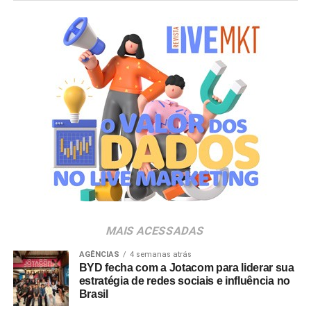
anualmente em mudanças para melhorar, ainda mais,
uma experiência personalizada que nasce do
lifestyle
da
cidade maravilhosa”, destaca Marcio Esher, sócio, diretor
de negócios e marketing da Holding Clube e gestor do
Clube Nº1.
A produção do evento é assinada pela agência Banco_
em parceria com a Storymakers e a Cross Networking,
empresas pertencentes ao ecossistema da Holding
Clube. O projeto criativo mantém a assinatura “Brasil na
Veia”, conceito focado na valorização da cultura nacional,
da música e da hospitalidade carioca.
Os convites individuais já estão disponíveis para compra
MAIS ACESSADAS
no canal oficial da Ticketmaster, com lote inicial a partir
de R$ 3.950,00. As demais atualizações e atrações do
AGÊNCIAS
4 semanas atrás
BYD fecha com a Jotacom para liderar sua
evento serão divulgadas nos canais oficiais do camarote
estratégia de redes sociais e influência no
nos próximos meses.
Brasil