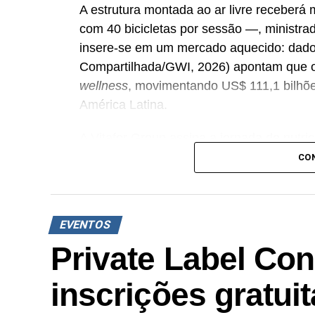
A estrutura montada ao ar livre receberá 
com 40 bicicletas por sessão —, ministrada
insere-se em um mercado aquecido: dad
Compartilhada/GWI, 2026) apontam que o 
wellness
, movimentando US$ 111,1 bilhõ
América Latina.
A Vitafor Group assina a jornada de nutriç
Alinhada à expansão do mercado de suple
CO
bilhões em 2025 com projeção de chegar 
(BRASNUTRI/Euromonitor) —, a marca di
Coffee,
sampling
da linha Fitzei e distrib
EVENTOS
garrafa e toalha exclusivas.
Private Label Con
Em homenagem ao Mês do Nutricionista,
inscrições gratui
com uma sessão exclusiva focada nos im
recuperação muscular. “Queremos mostra