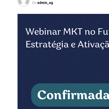
De
admin_ag