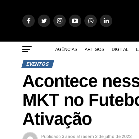
AGÊNCIAS
ARTIGOS
DIGITAL
E
EVENTOS
Acontece ness
MKT no Futebol
Ativação
Publicado
3 anos atrás
em
3 de julho de 2023