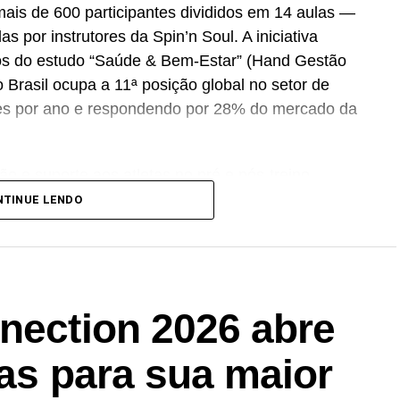
mais de 600 participantes divididos em 14 aulas —
s por instrutores da Spin’n Soul. A iniciativa
os do estudo “Saúde & Bem-Estar” (Hand Gestão
Brasil ocupa a 11ª posição global no setor de
es por ano e respondendo por 28% do mercado da
ão e suporte aos atletas no pré e pós-treino.
mentos alimentares no país — que atingiu R$ 7,6
NTINUE LENDO
a R$ 13,8 bilhões até 2030
sponibilizará um
lounge
com degustação do V-
uição de kits promocionais com camiseta, viseira,
nection 2026 abre
 comemorado em agosto, a programação contará
tas para sua maior
pactos da suplementação na performance e na
r que a suplementação faz parte de um contexto