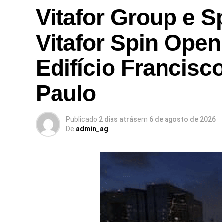
Vitafor Group e S
Vitafor Spin Open
Edifício Francisc
Paulo
Publicado
2 dias atrás
em
6 de agosto de 2026
De
admin_ag