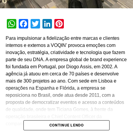
WhatsApp
Facebook
Twitter
LinkedIn
Pinterest
Para impulsionar a fidelização entre marcas e clientes
internos e externos a VOQIN’ provoca emoções com
inovação, estratégia, criatividade e tecnologia que fazem
parte de seu DNA. A empresa global de brand experience
foi fundada em Portugal, por Diogo Assis, em 2002. A
agência já atuou em cerca de 70 países e desenvolve
mais de 300 projetos ao ano. Com sede em Lisboa e
operações na Espanha e Flórida, a empresa se
reposiciona no Brasil, onde atua desde 2011, com a
proposta de democratizar eventos e acesso a conteúdos
de qualidade, onde tem Ticiana Gomes, à frente da
operação brasileira e Chief Content Officer da
companhia.
CONTINUE LENDO