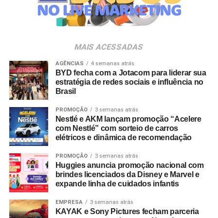
Veia”, conceito focado na valorização da cultura nacional,
da música e da hospitalidade carioca.
Os convites individuais já estão disponíveis para compra
MAIS ACESSADAS
no canal oficial da Ticketmaster, com lote inicial a partir
de R$ 3.950,00. As demais atualizações e atrações do
AGÊNCIAS
4 semanas atrás
BYD fecha com a Jotacom para liderar sua
evento serão divulgadas nos canais oficiais do camarote
estratégia de redes sociais e influência no
nos próximos meses.
Brasil
PROMOÇÃO
3 semanas atrás
Nestlé e AKM lançam promoção “Acelere
com Nestlé” com sorteio de carros
elétricos e dinâmica de recomendação
PROMOÇÃO
3 semanas atrás
Huggies anuncia promoção nacional com
brindes licenciados da Disney e Marvel e
expande linha de cuidados infantis
EMPRESA
3 semanas atrás
KAYAK e Sony Pictures fecham parceria