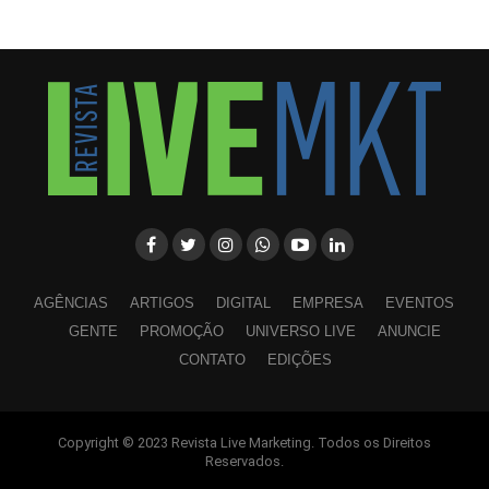
AGÊNCIAS
ARTIGOS
DIGITAL
EMPRESA
EVENTOS
GENTE
PROMOÇÃO
UNIVERSO LIVE
ANUNCIE
CONTATO
EDIÇÕES
Copyright © 2023 Revista Live Marketing. Todos os Direitos
WhatsApp
Facebook
Twitter
LinkedIn
Pinterest
Reservados.