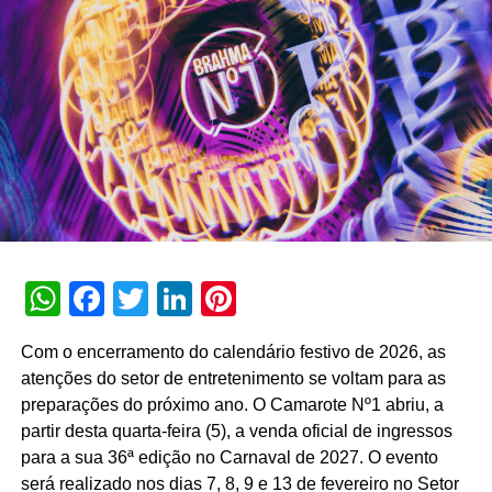
primeiro semestre de 2026, a assistente registrou 74
milhões de interações, alcançando uma taxa de retenção
interna de 90% e índice de resolutividade de 87% nos
atendimentos.
Além da b.ia, o Meu Bradesco engloba ferramentas como
o E-agro — plataforma digital direcionada a produtores
rurais — e sistemas de recomendação de investimentos
suportados por
GenAI
(Inteligência Artificial Generativa),
que fornecem assessoria financeira automatizada e
customizada.
WhatsApp
Facebook
Twitter
LinkedIn
Pinterest
A estratégia de divulgação da campanha engloba
veiculação em canais de TV fechada, mídias digitais,
Com o encerramento do calendário festivo de 2026, as
peças de
Out of Home
(OOH) e ações com
atenções do setor de entretenimento se voltam para as
influenciadores digitais, reforçando o posicionamento do
preparações do próximo ano. O Camarote Nº1 abriu, a
banco na transformação digital do setor financeiro.
partir desta quarta-feira (5), a venda oficial de ingressos
para a sua 36ª edição no Carnaval de 2027. O evento
será realizado nos dias 7, 8, 9 e 13 de fevereiro no Setor