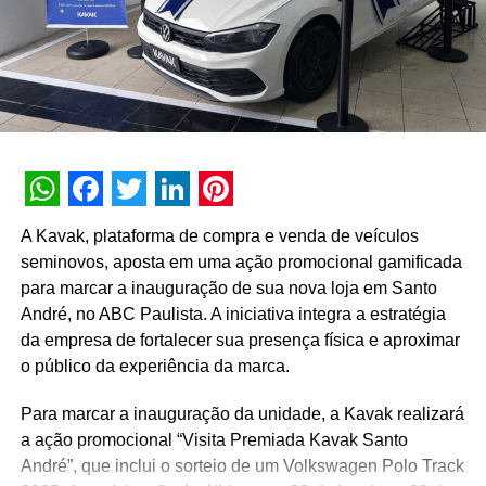
“Estamos trabalhando em diversos canais para garantir a
projeção do Vinho Dom Bosco em todo território nacional
e impactar os consumidores adultos de diversos perfis,
que apreciam a companhia de um bom vinho”, afirma
Daniela Zanin, gerente de marketing da CRS Brands,
detentora da marca.
Ficha técnica do filme “Seu dom merece um prêmio”:
WhatsApp
Facebook
Twitter
LinkedIn
Pinterest
A Kavak, plataforma de compra e venda de veículos
Cliente: CRS Brands
seminovos, aposta em uma ação promocional gamificada
para marcar a inauguração de sua nova loja em Santo
Título: Seu Dom Merece um Prêmio
André, no ABC Paulista. A iniciativa integra a estratégia
da empresa de fortalecer sua presença física e aproximar
Produto: Dom Bosco
o público da experiência da marca.
Agência: CDR+ Ideias e Soluções
Para marcar a inauguração da unidade, a Kavak realizará
Diretor-Executivo de Criação: Caio Trevisan Aidar
a ação promocional “Visita Premiada Kavak Santo
André”, que inclui o sorteio de um Volkswagen Polo Track