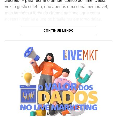
Secreto” – para recriar o brinde icônico do filme. Desta
vez, o gesto celebra, não apenas uma cena memorável,
mas também a força do cinema nacional, que conta
nossas histórias e une os brasileiros em torno delas.
CONTINUE LENDO
“A Heineken
sempre esteve ligada a momentos de
celebração e cultura. Trazer a Dona Tânia para recriar um
brinde tão marcante é uma forma de homenagear o
cinema nacional e reforçar nosso compromisso com a
socialização e em reunir as pessoas em momentos de
celebração”, afirma Williane Vieira, gerente de marketing
da Heineken no Brasil.
Para Laura Esteves, CCO da LePub São Paulo, “o
cinema brasileiro tem o poder de reunir pessoas e criar
conexões verdadeiras. Recriar o brinde icônico da Dona
Tânia em ‘O Agente Secreto’ é uma forma de celebrar
nosso cinema, com todo o Brasil unido em um brinde com
Heineken”.