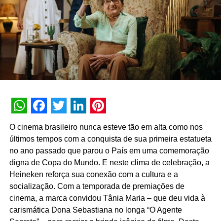
TÓPICOS RELACIONADOS:
DESTAQUE
nossos veículos seminovos”, afirma Guilherme Spinace,
diretor de pós-venda e experiência do cliente da Kavak
A SEGUIR
Brasil.
Vult comemora 18 anos e lança promoção “Voa
que o mundo é seu”
NÃO PERCA
General Shopping & Outlets do Brasil prepara
promoção em parceria com o Tinder
WhatsApp
Facebook
Twitter
LinkedIn
Pinterest
O cinema brasileiro nunca esteve tão em alta como nos
últimos tempos com a conquista de sua primeira estatueta
no ano passado que parou o País em uma comemoração
digna de Copa do Mundo. E neste clima de celebração, a
Heineken
reforça sua conexão com a cultura e a
socialização. Com a temporada de premiações de
cinema, a marca convidou Tânia Maria – que deu vida à
carismática Dona Sebastiana no longa “O Agente