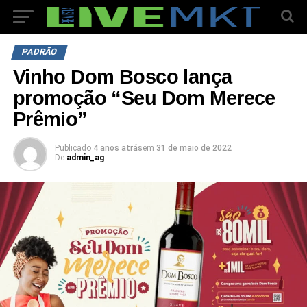
PADRÃO
Vinho Dom Bosco lança
promoção “Seu Dom Merece
Prêmio”
Publicado
4 anos atrás
em
31 de maio de 2022
De
admin_ag