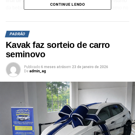
final de agosto, é aproveitar o período de maior consumo
CONTINUE LENDO
da bebida depois do Natal, que compreende o inverno no
Centro-Sul do Brasil e as festas juninas em todo o país,
para “aquecer” as vendas e posicionar a marca como
vinho que valoriza consumidores de todos os dons,
PADRÃO
estilos e gerações.
Kavak faz sorteio de carro
O carro-chefe do projeto de comunicação, assinado pela
seminovo
agência CDR+, são as ativações nos intervalos dos
principais programas de TV aberta, nas maiores praças
Publicado
6 meses atrás
em
23 de janeiro de 2026
do país. As ações incluem merchands e exibição de TV
De
admin_ag
filme de 30 segundos, que valoriza o dom que cada
pessoa tem e destacar a chance de ganhar um
superprêmio.
Para alcançar o público-alvo, haverá ainda ativações
intensas na Internet, sobretudo nas redes sociais, e ação
de exposição com materiais de PDV para atrair os
consumidores no momento da compra.