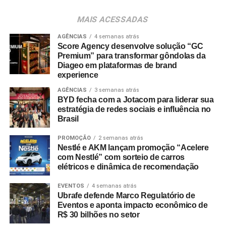
“Refazer esse brinde é muito especial para mim. É uma
MAIS ACESSADAS
cena que marcou a minha carreira e agora ganha um
novo significado: celebrar o talento brasileiro e brindar à
AGÊNCIAS
4 semanas atrás
Score Agency desenvolve solução “GC
cultura com uma verdinha”, comenta Tânia Maria.
Premium” para transformar gôndolas da
Diageo em plataformas de brand
experience
AGÊNCIAS
3 semanas atrás
BYD fecha com a Jotacom para liderar sua
estratégia de redes sociais e influência no
Brasil
PROMOÇÃO
2 semanas atrás
Nestlé e AKM lançam promoção “Acelere
com Nestlé” com sorteio de carros
elétricos e dinâmica de recomendação
EVENTOS
4 semanas atrás
Ubrafe defende Marco Regulatório de
Eventos e aponta impacto econômico de
R$ 30 bilhões no setor