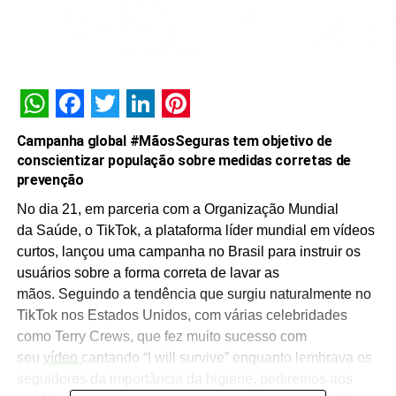
WhatsApp
Facebook
Twitter
LinkedIn
Pinterest
Campanha global #MãosSeguras tem objetivo de
conscientizar população sobre medidas corretas de
prevenção
No dia 21, em parceria com a Organização Mundial
da Saúde, o TikTok, a plataforma líder mundial em vídeos
curtos, lançou uma campanha no Brasil para instruir os
usuários sobre a forma correta de lavar as
mãos. Seguindo a tendência que surgiu naturalmente no
TikTok nos Estados Unidos, com várias celebridades
como Terry Crews, que fez muito sucesso com
seu
vídeo
cantando “I will survive” enquanto lembrava os
seguidores da importância da higiene, pediremos aos