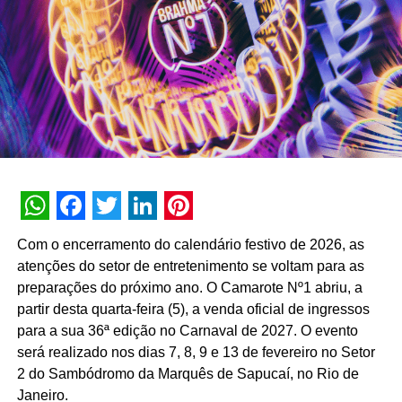
ua=1
• Lavar a mão com água e sabão (pelo menos 40 a 60
segundos):
http://www.who.int/gpsc/5may/How_To_HandWash_Poster.p
ua=1
Veja o
vídeo
da OMS que ensina como lavar a mão
corretamente.
TÓPICOS RELACIONADOS:
A SEGUIR
WhatsApp
Facebook
Twitter
LinkedIn
Pinterest
Unilever doa R$ 1 milhão em produtos de higiene
Com o encerramento do calendário festivo de 2026, as
e limpeza para apoiar governo de São Paulo no
combate ao Covid-19
atenções do setor de entretenimento se voltam para as
preparações do próximo ano. O Camarote Nº1 abriu, a
NÃO PERCA
partir desta quarta-feira (5), a venda oficial de ingressos
Centauro transmitirá treinos grátis e ao vivo para
estimular exercícios em casa
para a sua 36ª edição no Carnaval de 2027. O evento
será realizado nos dias 7, 8, 9 e 13 de fevereiro no Setor
2 do Sambódromo da Marquês de Sapucaí, no Rio de
Janeiro.