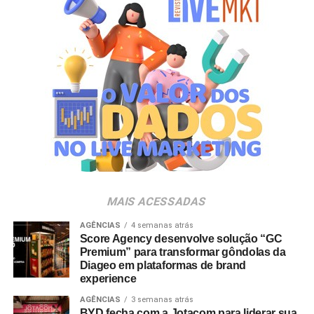
gerações. Com o Copo Surpresa, queremos trazer um
novo momento de interação com a marca, adicionando
um elemento de surpresa que torna cada visita ao Bob’s
ainda mais divertida”, aponta Renata Brigatti Lange,
diretora de marketing do Bob’s.
A campanha possui abrangência nacional e estará
disponível por tempo limitado em todos os restaurantes
da rede até 31 de agosto de 2026, ou enquanto durarem
os estoques nas unidades.
MAIS ACESSADAS
AGÊNCIAS
4 semanas atrás
Score Agency desenvolve solução “GC
Premium” para transformar gôndolas da
Diageo em plataformas de brand
experience
AGÊNCIAS
3 semanas atrás
BYD fecha com a Jotacom para liderar sua