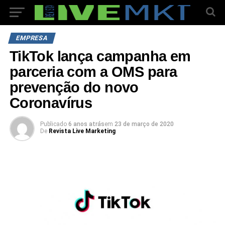
EMPRESA
TikTok lança campanha em
parceria com a OMS para
prevenção do novo
Coronavírus
Publicado
6 anos atrás
em
23 de março de 2020
De
Revista Live Marketing