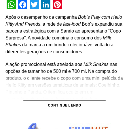
WhatsApp
Facebook
Twitter
LinkedIn
Pinterest
Após o desempenho da campanha
Bob’s Play com Hello
Kitty And Friends
, a rede de
fast-food
Bob’s expandiu sua
parceria estratégica com a Sanrio ao apresentar o “Copo
Surpresa”. A novidade combina o consumo dos
Milk
Shakes
da marca a um brinde colecionável voltado a
diferentes gerações de consumidores.
A ação promocional está atrelada aos
Milk Shakes
nas
opções de tamanho de 500 ml e 700 ml. Na compra do
produto, o cliente recebe o copo com uma mini pelúcia da
Hello Kitty em versões temáticas de animais: Coelhinho,
Pintinho e Panda. O item fica oculto em um
compartimento na base do copo, revelando o
CONTINUE LENDO
personagem surpresa apenas no momento da abertura
da embalagem. “A receptividade do público à campanha
mostrou a força que Hello Kitty and Friends têm na
criação de experiências afetivas para diferentes