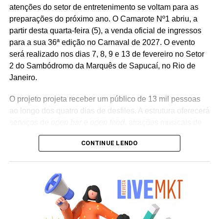
atenções do setor de entretenimento se voltam para as
influenciadores digitais, reforçando o posicionamento do
preparações do próximo ano. O Camarote Nº1 abriu, a
banco na transformação digital do setor financeiro.
partir desta quarta-feira (5), a venda oficial de ingressos
para a sua 36ª edição no Carnaval de 2027. O evento
será realizado nos dias 7, 8, 9 e 13 de fevereiro no Setor
2 do Sambódromo da Marquês de Sapucaí, no Rio de
Janeiro.
O projeto projeta receber um público de 13 mil pessoas
ao longo dos quatro dias de desfiles. A estrutura oferecerá
serviços de
open bar
e
open food
, atrações musicais de
porte nacional e internacional e ações de ativação de
CONTINUE LENDO
marcas parceiras. “O Camarote Nº1 é um projeto que faz
parte da história do Carnaval carioca. Temos investido
anualmente em mudanças para melhorar, ainda mais,
uma experiência personalizada que nasce do
lifestyle
da
cidade maravilhosa”, destaca Marcio Esher, sócio, diretor
de negócios e marketing da Holding Clube e gestor do
Clube Nº1.