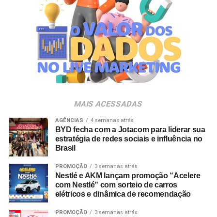
A produção do evento é assinada pela agência Banco_
em parceria com a Storymakers e a Cross Networking,
empresas pertencentes ao ecossistema da Holding
Clube. O projeto criativo mantém a assinatura “Brasil na
Veia”, conceito focado na valorização da cultura nacional,
da música e da hospitalidade carioca.
Os convites individuais já estão disponíveis para compra
MAIS ACESSADAS
no canal oficial da Ticketmaster, com lote inicial a partir
de R$ 3.950,00. As demais atualizações e atrações do
AGÊNCIAS
4 semanas atrás
BYD fecha com a Jotacom para liderar sua
evento serão divulgadas nos canais oficiais do camarote
estratégia de redes sociais e influência no
nos próximos meses.
Brasil
PROMOÇÃO
3 semanas atrás
Nestlé e AKM lançam promoção “Acelere
com Nestlé” com sorteio de carros
elétricos e dinâmica de recomendação
PROMOÇÃO
3 semanas atrás