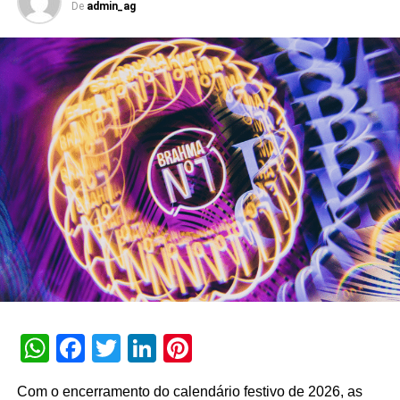
De
admin_ag
de inteligência artificial do banco que atinge o marco de
dez anos de operação em setembro de 2026. Com
capacidade transacional e conversacional, a plataforma
soma mais de 3 bilhões de interações históricas. No
primeiro semestre de 2026, a assistente registrou 74
milhões de interações, alcançando uma taxa de retenção
interna de 90% e índice de resolutividade de 87% nos
atendimentos.
Além da b.ia, o Meu Bradesco engloba ferramentas como
o E-agro — plataforma digital direcionada a produtores
rurais — e sistemas de recomendação de investimentos
suportados por
GenAI
(Inteligência Artificial Generativa),
que fornecem assessoria financeira automatizada e
customizada.
WhatsApp
Facebook
Twitter
LinkedIn
Pinterest
A estratégia de divulgação da campanha engloba
veiculação em canais de TV fechada, mídias digitais,
Com o encerramento do calendário festivo de 2026, as
peças de
Out of Home
(OOH) e ações com