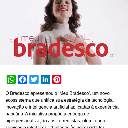
brasileiros, mostrando a nossa solidez e robustez, e este
é mais um passo importante para isso”, assegura Tatiana
Schuchovsky Reichmann, CEO da Ademicon.
TÓPICOS RELACIONADOS:
DESTAQUE
A SEGUIR
Tendência em transmitir conteúdo digital e ao
vivo em locais públicos chega ao Brasil
NÃO PERCA
Mabel apresenta novo conceito para estreitar
vínculos com os consumidores
WhatsApp
Facebook
Twitter
LinkedIn
Pinterest
O Bradesco apresentou o ‘Meu Bradesco’, um novo
ecossistema que unifica sua estratégia de tecnologia,
inovação e inteligência artificial aplicadas à experiência
bancária. A iniciativa propõe a entrega de
hiperpersonalização aos correntistas, oferecendo
serviços e interfaces adaptados às necessidades