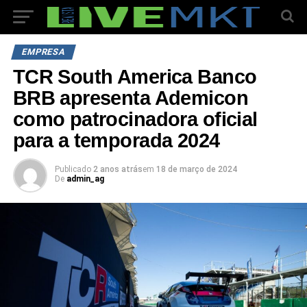
EMPRESA
TCR South America Banco
BRB apresenta Ademicon
como patrocinadora oficial
para a temporada 2024
Publicado
2 anos atrás
em
18 de março de 2024
De
admin_ag