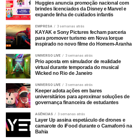
Huggies anuncia promoção nacional com
brindes licenciados da Disney e Marvel e
expande linha de cuidados infantis
EMPRESA
3 semanas atrás
KAYAK e Sony Pictures fecham parceria
para promover turismo em Nova Iorque
inspirado no novo filme do Homem-Aranha
UNIVERSO LIVE
3 semanas atrás
Prio aposta em simulador de realidade
virtual durante temporada do musical
Wicked no Rio de Janeiro
UNIVERSO LIVE
3 semanas atrás
Keeper adota ações em bares
universitários para aproximar soluções de
governança financeira de estudantes
AGÊNCIAS
3 semanas atrás
Layer Up assina espetáculo de drones e
camarote do iFood durante o Camaforró na
Bahia