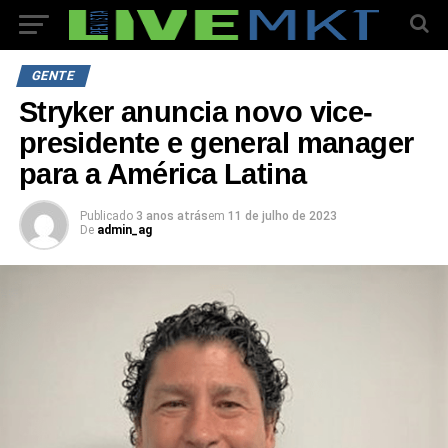
GENTE
Stryker anuncia novo vice-
presidente e general manager
para a América Latina
Publicado
3 anos atrás
em
11 de julho de 2023
De
admin_ag