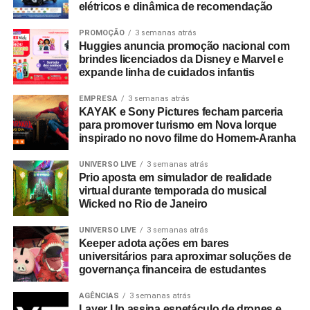
elétricos e dinâmica de recomendação
PROMOÇÃO
3 semanas atrás
Huggies anuncia promoção nacional com
brindes licenciados da Disney e Marvel e
expande linha de cuidados infantis
EMPRESA
3 semanas atrás
KAYAK e Sony Pictures fecham parceria
para promover turismo em Nova Iorque
inspirado no novo filme do Homem-Aranha
UNIVERSO LIVE
3 semanas atrás
Prio aposta em simulador de realidade
virtual durante temporada do musical
Wicked no Rio de Janeiro
UNIVERSO LIVE
3 semanas atrás
Keeper adota ações em bares
universitários para aproximar soluções de
governança financeira de estudantes
AGÊNCIAS
3 semanas atrás
Layer Up assina espetáculo de drones e