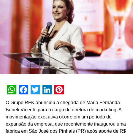
A SEGUIR
Omnik anuncia o executivo Thiago Leite como
novo sócio e CRO
NÃO PERCA
Rianni Bertoldo é nomeada CEO da Moringa
WhatsApp
Facebook
Twitter
LinkedIn
Pinterest
O Grupo RFK anunciou a chegada de Maria Fernanda
Beneli Vicente para o cargo de diretora de marketing. A
movimentação executiva ocorre em um período de
expansão da empresa, que recentemente inaugurou uma
fábrica em São José dos Pinhais (PR) após aporte de R$