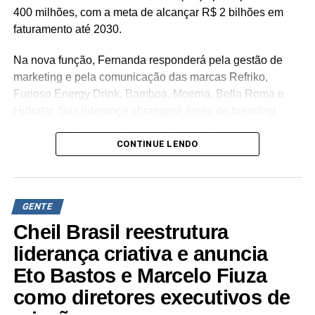
400 milhões, com a meta de alcançar R$ 2 bilhões em
faturamento até 2030.
Na nova função, Fernanda responderá pela gestão de
marketing e pela comunicação das marcas Refriko,
Furioso Energy Drink, Bamboa, Moema, Bella Roma e
Hidratar. Sua liderança abrangerá áreas de
branding
,
posicionamento de mercado, campanhas publicitárias,
CONTINUE LENDO
relacionamento com consumidores e novos projetos de
negócios. “Encontro uma empresa em um momento de
transformação, com marcas que têm enorme potencial de
crescimento e uma agenda bastante consistente para os
GENTE
próximos anos. Quero contribuir para que o marketing
Cheil Brasil reestrutura
esteja cada vez mais conectado ao negócio,
transformando estratégia, criatividade e dados em
liderança criativa e anuncia
resultados e em valor para as marcas”, ressalta Maria
Eto Bastos e Marcelo Fiuza
Fernanda Beneli Vicente.
como diretores executivos de
A executiva possui mais de 20 anos de atuação