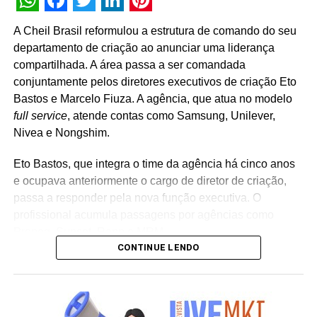
WhatsApp
Facebook
Twitter
LinkedIn
Pinterest
A Cheil Brasil reformulou a estrutura de comando do seu
departamento de criação ao anunciar uma liderança
compartilhada. A área passa a ser comandada
conjuntamente pelos diretores executivos de criação Eto
Bastos e Marcelo Fiuza. A agência, que atua no modelo
full service
, atende contas como Samsung, Unilever,
Nivea e Nongshim.
Eto Bastos, que integra o time da agência há cinco anos
e ocupava anteriormente o cargo de diretor de criação,
passa a responder pela nova função executiva. O
profissional acumula passagens por agências como
Propeg, Sunset, Rapp e MRM.
CONTINUE LENDO
Já Marcelo Fiuza retorna à Cheil Brasil para assumir o
posto de co-líder criativo, após ter integrado a equipe da
casa entre 2023 e 2025. Em sua trajetória corporativa,
Fiuza reúne experiência em operações publicitárias como