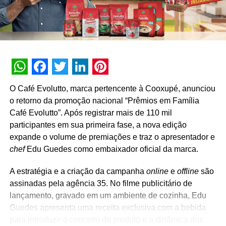
gravado em um posto de combustível no Brasil
NÃO PERCA
Nadir lança a campanha “Destino dos Sonhos
com Nadir” e vai sortear prêmios todos os dias
para seus clientes até o final do ano
WhatsApp
Facebook
Twitter
LinkedIn
Pinterest
O Café Evolutto, marca pertencente à Cooxupé, anunciou
o retorno da promoção nacional “Prêmios em Família
Café Evolutto”. Após registrar mais de 110 mil
participantes em sua primeira fase, a nova edição
expande o volume de premiações e traz o apresentador e
chef
Edu Guedes como embaixador oficial da marca.
A estratégia e a criação da campanha
online
e
offline
são
assinadas pela agência 35. No filme publicitário de
lançamento, gravado em um ambiente de cozinha, Edu
Guedes apresenta uma receita exclusiva com a bebida
para introduzir o conceito do produto e a dinâmica dos