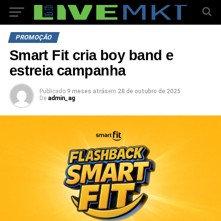
PROMOÇÃO
Smart Fit cria boy band e
estreia campanha
Publicado
9 meses atrás
em
28 de outubro de 2025
De
admin_ag