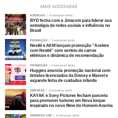
consumidores devem baixar o aplicativo oficial do
MAIS ACESSADAS
Shopping Villa Lobos, efetuar o cadastro e enviar
comprovantes fiscais de qualquer valor. O regulamento
AGÊNCIAS
4 semanas atrás
BYD fecha com a Jotacom para liderar sua
completo está disponível no site do empreendimento.
estratégia de redes sociais e influência no
Brasil
PROMOÇÃO
3 semanas atrás
Nestlé e AKM lançam promoção “Acelere
com Nestlé” com sorteio de carros
elétricos e dinâmica de recomendação
PROMOÇÃO
3 semanas atrás
Huggies anuncia promoção nacional com
brindes licenciados da Disney e Marvel e
expande linha de cuidados infantis
EMPRESA
3 semanas atrás
KAYAK e Sony Pictures fecham parceria
para promover turismo em Nova Iorque
inspirado no novo filme do Homem-Aranha
UNIVERSO LIVE
3 semanas atrás