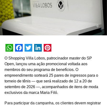
gerente da Torrefação Cooxupé.
A promoção abrange todas as linhas de produtos da
marca em todo o território nacional. Para concorrer aos
prêmios, os consumidores devem cadastrar os
comprovantes fiscais pelo site oficial ou via WhatsApp.
São mais de mil contemplações instantâneas diretas
reveladas no momento do cadastro do produto, além da
distribuição de R$ 10 mil toda semana e o sorteio final de
WhatsApp
Facebook
Twitter
LinkedIn
Pinterest
três automóveis elétricos. “Queríamos que a promoção
O Shopping Villa Lobos, patrocinador
master
do SP
fosse muito mais do que um incentivo de compra. Ela
Open, lançou uma ação promocional voltada aos
precisava reforçar os atributos da marca, gerar conversa e
membros do seu programa de benefícios. O
manter o Café Evolutto presente na rotina das pessoas. A
empreendimento sorteará 25 pares de ingressos para o
combinação entre mecânica simples, premiações
torneio de tênis — que será realizado de 12 a 20 de
atrativas, comunicação integrada e a chegada do Edu
setembro de 2026 —, acompanhados de itens de moda
Guedes nos permite manter a marca presente na rotina
exclusivos da marca Maria Filó.
do consumidor durante todo o período da campanha”,
conclui Hugo Furlan, coordenador de marketing da
Para participar da campanha, os clientes devem registrar
Cooxupé.