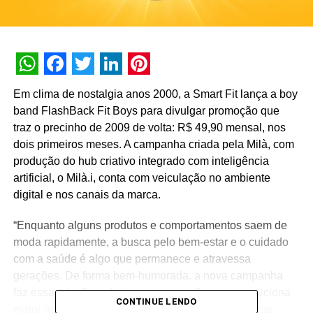
WhatsApp
Facebook
Twitter
LinkedIn
Pinterest
Em clima de nostalgia anos 2000, a Smart Fit lança a boy
band FlashBack Fit Boys para divulgar promoção que
traz o precinho de 2009 de volta: R$ 49,90 mensal, nos
dois primeiros meses. A campanha criada pela Milà, com
produção do hub criativo integrado com inteligência
artificial, o Milà.i, conta com veiculação no ambiente
digital e nos canais da marca.
“Enquanto alguns produtos e comportamentos saem de
moda rapidamente, a busca pelo bem-estar e o cuidado
com a saúde é algo que permanece e atravessa
gerações. De forma bem-humorada, a nova campanha
faz essa relação e destaca a promoção que proporciona
CONTINUE LENDO
maior acessibilidade para quem quer treinar, praticar