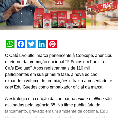
Em alguns shoppings da rede haverá sorteio de carro e
viagem e em outros as notas fiscais de compra devem ser
cadastradas e o cliente ganha um panetone da Cacau
Show. Dependo do shopping há um valor mínimo de
compras a serem cadastradas.
TÓPICOS RELACIONADOS:
DESTAQUE
WhatsApp
Facebook
Twitter
LinkedIn
Pinterest
A SEGUIR
Daki oferece descontos de acordo com a emoção
O Café Evolutto, marca pertencente à Cooxupé, anunciou
dos jogos restantes da Copa do Mundo
o retorno da promoção nacional “Prêmios em Família
Café Evolutto”. Após registrar mais de 110 mil
NÃO PERCA
participantes em sua primeira fase, a nova edição
Promoção de Hellmann’s tem cashback e
sorteios de R$ 100 mil
expande o volume de premiações e traz o apresentador e
chef
Edu Guedes como embaixador oficial da marca.
A estratégia e a criação da campanha
online
e
offline
são
assinadas pela agência 35. No filme publicitário de
lançamento, gravado em um ambiente de cozinha, Edu
Guedes apresenta uma receita exclusiva com a bebida