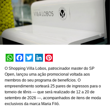
experimentação em preferência e construir relações de
longo prazo com o mercado”, pontua Daniel Salguele,
gerente da Torrefação Cooxupé.
A promoção abrange todas as linhas de produtos da
marca em todo o território nacional. Para concorrer aos
prêmios, os consumidores devem cadastrar os
comprovantes fiscais pelo site oficial ou via WhatsApp.
São mais de mil contemplações instantâneas diretas
reveladas no momento do cadastro do produto, além da
distribuição de R$ 10 mil toda semana e o sorteio final de
WhatsApp
Facebook
Twitter
LinkedIn
Pinterest
três automóveis elétricos. “Queríamos que a promoção
O Shopping Villa Lobos, patrocinador
master
do SP
fosse muito mais do que um incentivo de compra. Ela
Open, lançou uma ação promocional voltada aos
precisava reforçar os atributos da marca, gerar conversa e
membros do seu programa de benefícios. O
manter o Café Evolutto presente na rotina das pessoas. A
empreendimento sorteará 25 pares de ingressos para o
combinação entre mecânica simples, premiações
torneio de tênis — que será realizado de 12 a 20 de
atrativas, comunicação integrada e a chegada do Edu
setembro de 2026 —, acompanhados de itens de moda
Guedes nos permite manter a marca presente na rotina
exclusivos da marca Maria Filó.
do consumidor durante todo o período da campanha”,