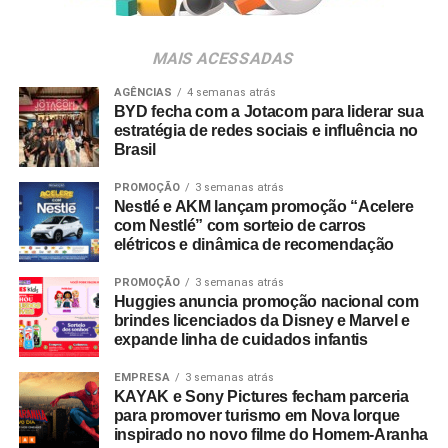
Para ingressar no programa e participar do sorteio, os
consumidores devem baixar o aplicativo oficial do
MAIS ACESSADAS
Shopping Villa Lobos, efetuar o cadastro e enviar
comprovantes fiscais de qualquer valor. O regulamento
AGÊNCIAS
4 semanas atrás
BYD fecha com a Jotacom para liderar sua
completo está disponível no site do empreendimento.
estratégia de redes sociais e influência no
Brasil
PROMOÇÃO
3 semanas atrás
Nestlé e AKM lançam promoção “Acelere
com Nestlé” com sorteio de carros
elétricos e dinâmica de recomendação
PROMOÇÃO
3 semanas atrás
Huggies anuncia promoção nacional com
brindes licenciados da Disney e Marvel e
expande linha de cuidados infantis
EMPRESA
3 semanas atrás
KAYAK e Sony Pictures fecham parceria
para promover turismo em Nova Iorque
inspirado no novo filme do Homem-Aranha