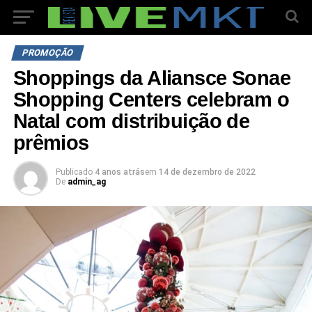
PROMOÇÃO
Shoppings da Aliansce Sonae
Shopping Centers celebram o
Natal com distribuição de
prêmios
Publicado
4 anos atrás
em
14 de dezembro de 2022
De
admin_ag