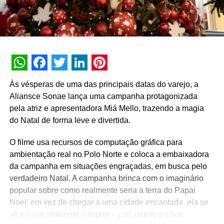
WhatsApp
Facebook
Twitter
LinkedIn
Pinterest
Às vésperas de uma das principais datas do varejo, a
Aliansce Sonae lança uma campanha protagonizada
pela atriz e apresentadora Miá Mello, trazendo a magia
do Natal de forma leve e divertida.
O filme usa recursos de computação gráfica para
ambientação real no Polo Norte e coloca a embaixadora
da campanha em situações engraçadas, em busca pelo
verdadeiro Natal. A campanha brinca com o imaginário
popular sobre como realmente seria a terra do Papai
Noel: em vez de chegar a uma cidade encantada, ela se
vê em um ambiente inóspito – com direito a cílios