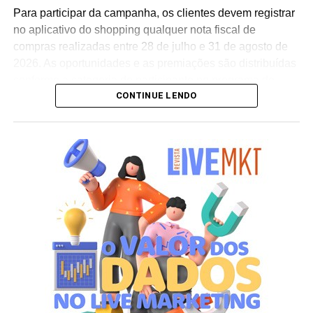
conclui Hugo Furlan, coordenador de marketing da
Para participar da campanha, os clientes devem registrar
Cooxupé.
no aplicativo do shopping qualquer nota fiscal de
compras realizadas entre 28 de julho e 31 de agosto de
2026. As oportunidades e as premiações são distribuídas
conforme a categoria do participante no programa de
CONTINUE LENDO
relacionamento.
A apuração dos contemplados será realizada no dia 10
de setembro de 2026. Após a divulgação do resultado
oficial, os vencedores terão até o dia 16 de setembro para
realizar a retirada presencial dos ingressos e brindes no
espaço Villa Atende, localizado no piso G1 do shopping.
“O SP Open é um torneio muito relevante para a cidade e
para essa região. Como estamos no evento de forma tão
profunda, nada mais justo do que proporcionar essa
experiência para alguns dos nossos clientes fiéis”,
destaca Aline Ivanov, gerente de marketing do Shopping
Villa Lobos.