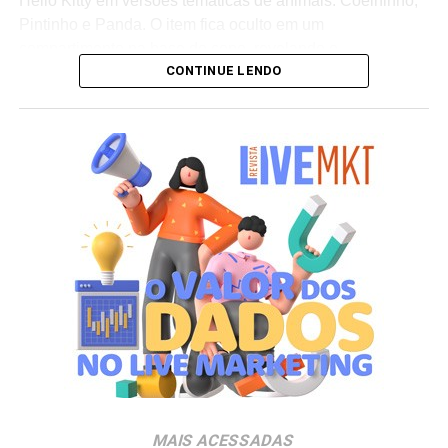
Hello Kitty em versões temáticas de animais: Coelhinho,
Pintinho e Panda. O item fica oculto em um
compartimento na base do copo, revelando o
CONTINUE LENDO
personagem surpresa apenas no momento da abertura
da embalagem. “A receptividade do público à campanha
mostrou a força que Hello Kitty and Friends têm na
criação de experiências afetivas para diferentes
gerações. Com o Copo Surpresa, queremos trazer um
novo momento de interação com a marca, adicionando
um elemento de surpresa que torna cada visita ao Bob’s
ainda mais divertida”, aponta Renata Brigatti Lange,
diretora de marketing do Bob’s.
A campanha possui abrangência nacional e estará
disponível por tempo limitado em todos os restaurantes
da rede até 31 de agosto de 2026, ou enquanto durarem
os estoques nas unidades.
MAIS ACESSADAS