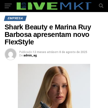
EMPRESA
Shark Beauty e Marina Ruy
Barbosa apresentam novo
FlexStyle
Publicado
12 meses atrás
em
8 de agosto de 2025
De
admin_ag