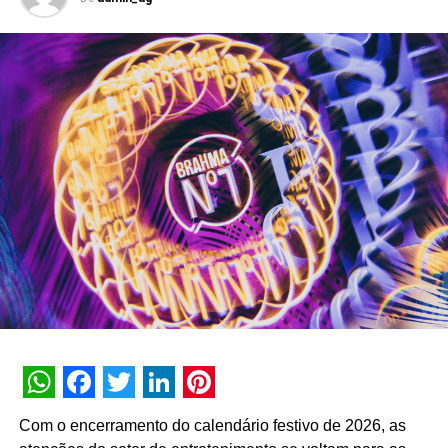
fazer parte dessa escolha.”, comenta Marina Ruy
Barbosa, embaixadora da Shark Beauty Brasil.
Toda a comunicação reforça o posicionamento de Shark
Beauty como digital first e referência em inovação na
categoria de hair beauty tools no Brasil. A estratégia parte
de um olhar atento à comunidade digital já antenada com
a marca, composta por consumidoras exigentes,
conectadas e que buscam soluções de beleza práticas,
sem abrir mão de identidade e estilo.
Com foco no ambiente digital, o lançamento contempla
uma colaboração no feed da marca e da Marina e com
alguns assets em vídeo, teasers e contagem regressiva
nas redes sociais, além de ação de seeding com
influenciadores – como Kadu Dantas, Bruna Biancardi e
Pétala Barreiros – que integram o squad oficial da marca.
WhatsApp
Facebook
Twitter
LinkedIn
Pinterest
O objetivo é gerar conversas genuínas sobre
Com o encerramento do calendário festivo de 2026, as
versatilidade, praticidade e performance, pilares da marca