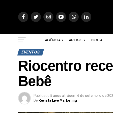
AGÊNCIAS
ARTIGOS
DIGITAL
E
EVENTOS
Riocentro rec
Bebê
Publicado
5 anos atrás
em
6 de setembro de 20
De
Revista Live Marketing