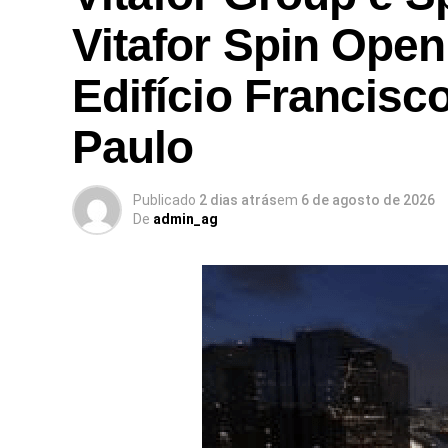
Vitafor Spin Open
Edifício Francisc
Paulo
Publicado
2 dias atrás
em
6 de agosto de 2026
De
admin_ag