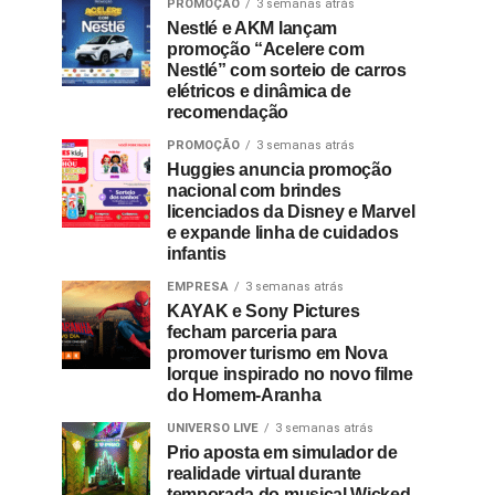
PROMOÇÃO
3 semanas atrás
Nestlé e AKM lançam
promoção “Acelere com
Nestlé” com sorteio de carros
elétricos e dinâmica de
recomendação
PROMOÇÃO
3 semanas atrás
Huggies anuncia promoção
nacional com brindes
licenciados da Disney e Marvel
e expande linha de cuidados
infantis
EMPRESA
3 semanas atrás
KAYAK e Sony Pictures
fecham parceria para
promover turismo em Nova
Iorque inspirado no novo filme
do Homem-Aranha
UNIVERSO LIVE
3 semanas atrás
Prio aposta em simulador de
realidade virtual durante
temporada do musical Wicked