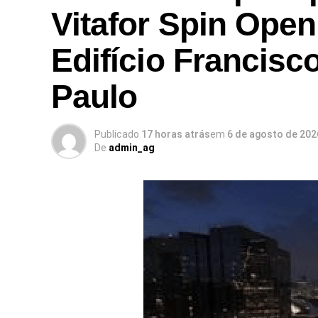
Vitafor Spin Open
Edifício Francisc
Paulo
Publicado
17 horas atrás
em
6 de agosto de 202
De
admin_ag