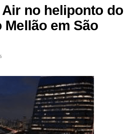
 Air no heliponto do
o Mellão em São
6