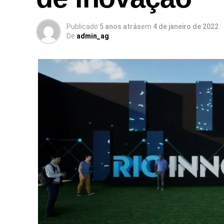
Publicado
5 anos atrás
em
4 de janeiro de 2022
De
admin_ag