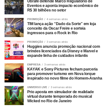
Ubrafe defende Marco Regulatório de
Eventos e aponta impacto econômico de
R$ 30 bilhões no setor
A Copa do Mundo do México, Estados Unidos e Canadá
figurou como um dos grandes catalisadores do setor.
PROMOÇÃO
4 semanas atrás
Segundo números da FIFA, foram comercializados mais
TIM lança ação “Dado da Sorte” em loja
de 607 mil pacotes de hospitalidade durante o torneio
conceito da Oscar Freire e sorteia
ingressos para o Rock in Rio
mundial. Do total de compradores corporativos do
programa oficial, 40% integravam o segmento B2B,
PROMOÇÃO
3 semanas atrás
figurando o Brasil entre os dez principais mercados
Huggies anuncia promoção nacional com
globais consumidores da modalidade.
brindes licenciados da Disney e Marvel e
expande linha de cuidados infantis
A relevância das experiências esportivas de grande porte
EMPRESA
3 semanas atrás
exige planejamento de longo prazo, com marcas já
KAYAK e Sony Pictures fecham parceria
estruturando ações voltadas para a Copa do Mundo de
para promover turismo em Nova Iorque
2030, que terá partidas distribuídas entre Espanha,
inspirado no novo filme do Homem-Aranha
Portugal, Marrocos, Uruguai, Argentina e Paraguai.
UNIVERSO LIVE
3 semanas atrás
Prio aposta em simulador de realidade
Entre as sedes, o governo do Marrocos antecipou
virtual durante temporada do musical
investimentos por meio do programa
Airports 2030
,
Wicked no Rio de Janeiro
focado em expandir a capacidade para 80 milhões de