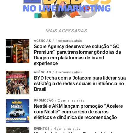
marca em eventos são infinitas”, analisa Luciana Dantas,
vice-presidente da ALAGEV.
A preferência por experiências presenciais também é
MAIS ACESSADAS
chancelada por pesquisas do setor. Dados do
Incentive
Travel Index
apontam que 80% dos colaboradores
AGÊNCIAS
4 semanas atrás
Score Agency desenvolve solução “GC
consideram viagens de incentivo a forma mais relevante
Premium” para transformar gôndolas da
de reconhecimento profissional — contra 20% que optam
Diageo em plataformas de brand
por bonificações financeiras ou bens materiais. A
experience
pesquisa revela ainda que essas ativações aumentam a
AGÊNCIAS
4 semanas atrás
retenção de lembrança de marca em até 35%, além de
BYD fecha com a Jotacom para liderar sua
estratégia de redes sociais e influência no
96% dos entrevistados relatarem incremento na
Brasil
motivação.
PROMOÇÃO
2 semanas atrás
No âmbito comercial, organizações com programas
Nestlé e AKM lançam promoção “Acelere
estruturados de viagens de incentivo registram até três
com Nestlé” com sorteio de carros
elétricos e dinâmica de recomendação
vezes mais chances de ultrapassar suas metas de
vendas em comparação com concorrentes sem
EVENTOS
4 semanas atrás
programas similares.