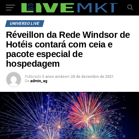
UNIVERSO LIVE
Réveillon da Rede Windsor de
Hotéis contará com ceia e
pacote especial de
hospedagem
Publicado
5 anos atrás
em
28 de dezembro de 2021
De
admin_ag